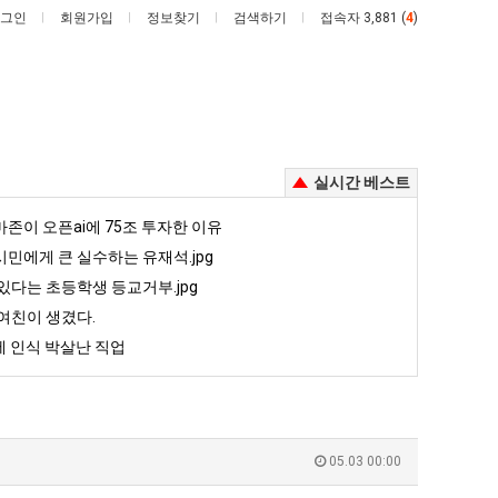
그인
회원가입
정보찾기
검색하기
접속자 3,881 (
4
)
실시간 베스트
퇴
카
존이 오픈ai에 75조 투자한 이유
사
톡
민에게 큰 실수하는 유재석.jpg
했
프
있다는 초등학생 등교거부.jpg
다!!!!
사
여친이 생겼다.
 안재현 "왜 서울로 독립해?"
퇴사했다!!!!
카톡 프사 때문에 엄마한테 혼남;;
때
 인식 박살난 직업
문
5
퇴사했다!!!!
08.05
08.05
에
 근황
서울 토박이 안재현 "왜 서울로 독립해?"
08.05
08.05
엄
다.
양산 기온 닷새째 40도 넘겨…‘최고기온 42도 가능성도’
08.05
08.05
마
혼남;;
이번에 아마존이 오픈ai에 75조 투자한 이유
08.05
08.05
05.03 00:00
한
할까요?
백종원이 알려주는 가장 최악의 창업과정 .JPG
08.05
08.05