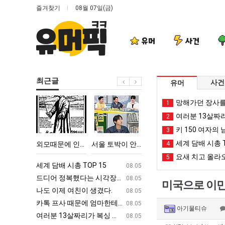
즐겨찾기
08월 07일(금)
유머
사건
최근글
사건
유머
외
서
퇴
카
망해가던 장사를
1
모
울
사
톡
여러분 13살짜
2
때
토
했
프
키 150 여자의 
3
문
박
다!!!!
사
세계 담배 시총 T
 TOP 15
외모때문에 인식 박살난 직업
서울 토박이 안재현 "왜 서울로 독립해?"
퇴사했다!!!!
4
카톡 프사 때
에
이
때
요새 치고 올라오
5
인
안
문
ㅋㅋ
세계 담배 시총 TOP 15
퇴사했다!!!!
08.05
08.05
식
재
에
업
드디어 정복했다는 시각장애 근황
서울 토박이 안재현 "왜 서울로 독립해
08.05
08.05
미국으로 이민
박
현
엄
g
나도 이제 여친이 생겼다.
양산 기온 닷새째 40도 넘겨…‘최고기온 42도 가능성
08.05
08.05
살
"왜
마
카톡 프사 때문에 엄마한테 혼남;;
이번에 아마존이 오픈ai에 75조 투자한
08.05
08.05
아기물티슈
난
서
한
S
여러분 13살짜리가 복싱 좀 배웠다고 깝치는데 어떻게 할까요?
백종원이 알려주는 가장 최악의 창업과정 .
08.05
08.05