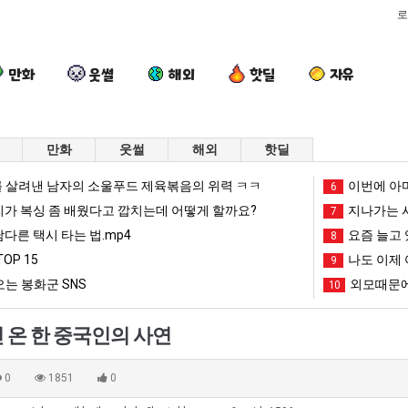
로
만화
웃썰
해외
핫딜
자유
만화
웃썰
해외
핫딜
요
세
외
서
 살려낸 남자의 소울푸드 제육볶음의 위력 ㅋㅋ
이번에 아마
6
즘
계
모
울
리가 복싱 좀 배웠다고 깝치는데 어떻게 할까요?
지나가는 시
7
늘
담
때
토
남다른 택시 타는 법.mp4
요즘 늘고 
8
고
배
문
박
OP 15
나도 이제 
문에 엄마한테 혼남;;
요즘 늘고 있다는 초등학생 등교거부.jpg
세계 담배 시총 TOP 15
외모때문에 인식 박살난 직업
9
서울 토박이
있
시
에
이
는 봉화군 SNS
외모때문에
10
다
총
인
안
망해가던 장사를 살려낸 남자의 소울푸드 제육볶음의 위력 ㅋㅋ
세계 담배 시총 TOP 1
08.05
08.05
는
TOP
식
재
?"
외모때문에 인식 박살난 직업
드디어 정복했다는 시각장애
08.05
08.05
 온 한 중국인의 사연
초
15
박
현
도’
요즘 늘고 있다는 초등학생 등교거부.jpg
나도 이제 여친이 생겼
08.05
08.05
등
살
"왜
 이유
엄마 요새는 꺄! 를 어떻게 쓰는지 알아?
카톡 프사 때문에 엄마한테 
08.05
08.05
0
1851
0
학
난
서
JPG
요새 치고 올라오는 봉화군 SNS
여러분 13살짜리가 복싱 좀 배웠다고 깝치는데 어떻게 
08.05
08.05