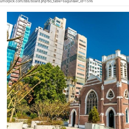
생
직
울
humorpick.com/bbs/board.php?bo_table=sagun&wr_id=1596
등
업
로
교
독
. …
재밌네요 축구중계 생각할 때 도움 되는 팁이 많네요. 그리고 해외축구 경기 볼 때 정식 스트리밍 서비스 이용…
너무 슬프당...
08.05
08.04
거
립
에도 여기 …
좋네요 축구무료중계 사이트 중에 여기가 최고예요. 참고로 축구무료중계도 합법적인 곳에서 봐야 마음 편해요. …
ㅠ
08.05
08.04
부.jpg
해?
요. 앞으로…
재밌네요 요즘 스포츠중계 볼 때마다 이 사이트 먼저 들어와요. 그래도 축구무료중계도 합법적인 곳에서 봐야 마…
존온나 비호감 퉤
08.05
08.04
해요. 주변…
좋네요 epl중계 일정 확인할 때 유용해요. 그런데 무료스포츠중계 정보 확인할 때 출처 꼭 체크해요. 계속 …
08.05
08.04
해요. 주변…
공유해요 요즘 스포츠중계 볼 때마다 이 사이트 먼저 들어와요. 그런데 축구무료중계도 합법적인 곳에서 봐야 마…
08.05
08.04
이용해요.…
공유해요 무료중계 찾을 때 여기가 제일 편해요. 참고로 무료스포츠중계 정보 확인할 때 출처 꼭 체크해요. 북…
08.05
08.04
 다…
좋네요 무료중계 찾을 때 여기가 제일 편해요. 그치만 축구무료중계도 합법적인 곳에서 봐야 마음 편해요. 앞으…
08.04
08.04
 곳만 이용…
공유해요 epl중계 일정 확인할 때 유용해요. 그런데 epl중계 볼 때 공식 중계 채널 먼저 찾아봐요. 다음…
08.04
08.04
이용해요. …
잘봤어요 epl중계 일정 확인할 때 유용해요. 그래서 해외축구중계도 정식 서비스로 봐야 안전해요. 북마크 해…
08.04
08.04
요.…
재밌네요 해외축구 경기 일정 한눈에 보기 좋아요. 그나저나 스포츠무료중계 찾을 때 신뢰할 수 있는 곳만 이용…
08.04
08.04
를게…
도움돼요 실시간스포츠 정보 확인하기 좋아요. 그래서 스포츠중계는 합법적인 경로로만 시청하려 해요. 앞으로도 …
08.04
08.04
비스 이용해…
추천해요 해외축구 경기 일정 한눈에 보기 좋아요. 그치만 축구중계 보면서 불법 사이트는 피해요. 덕분에 더 …
08.04
08.04
주변에도 추…
헐 닮았네요...ㅋ
08.04
07.30
전해…
내 알빠가 아닌데 시간내서 가줘야하는 이유가?
08.04
07.26
은 …
옷을 벗어 던지면 된다
08.04
07.21