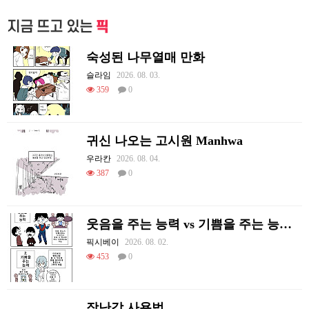
지금 뜨고 있는
픽
숙성된 나무열매 만화
슬라임
2026. 08. 03.
359
0
귀신 나오는 고시원 Manhwa
우라칸
2026. 08. 04.
387
0
웃음을 주는 능력 vs 기쁨을 주는 능력 만화
픽시베이
2026. 08. 02.
453
0
장난감 사용법