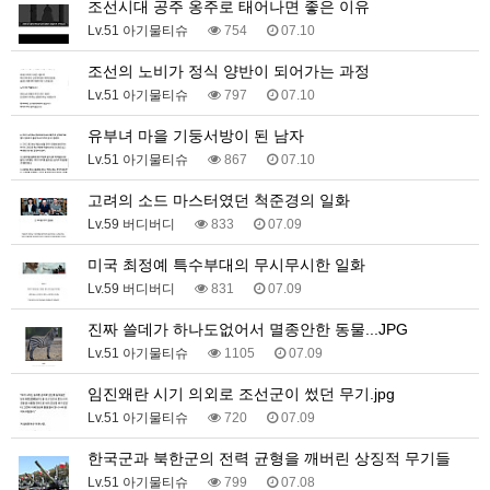
조선시대 공주 옹주로 태어나면 좋은 이유
Lv.51 아기물티슈
754
07.10
조선의 노비가 정식 양반이 되어가는 과정
Lv.51 아기물티슈
797
07.10
유부녀 마을 기둥서방이 된 남자
Lv.51 아기물티슈
867
07.10
고려의 소드 마스터였던 척준경의 일화
Lv.59 버디버디
833
07.09
미국 최정예 특수부대의 무시무시한 일화
Lv.59 버디버디
831
07.09
진짜 쓸데가 하나도없어서 멸종안한 동물...JPG
Lv.51 아기물티슈
1105
07.09
임진왜란 시기 의외로 조선군이 썼던 무기.jpg
Lv.51 아기물티슈
720
07.09
한국군과 북한군의 전력 균형을 깨버린 상징적 무기들
Lv.51 아기물티슈
799
07.08