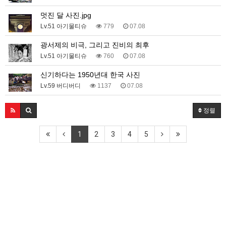
멋진 달 사진.jpg
Lv.51 아기물티슈
779
07.08
광서제의 비극, 그리고 진비의 최후
Lv.51 아기물티슈
760
07.08
신기하다는 1950년대 한국 사진
Lv.59 버디버디
1137
07.08
정렬
1
2
3
4
5