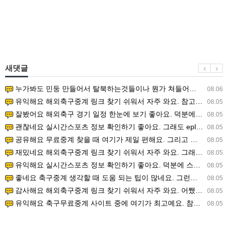
새댓글
누가봐도 민둥 만들어서 탈북하는것들이나 뭔가 쳐들어오는 낌새를 미리 알아차리기 위함이지 저걸 전쟁준비라고 하…
08.06
유익해요 해외축구중계 링크 찾기 쉬워서 자주 와요. 참고로 무료스포츠중계 정보 확인할 때 출처 꼭 체크해요.…
08.05
잘봤어요 해외축구 경기 일정 한눈에 보기 좋아요. 덕분에 epl중계 볼 때 공식 중계 채널 먼저 찾아봐요. …
08.05
괜찮네요 실시간스포츠 정보 확인하기 좋아요. 그래도 epl중계 볼 때 공식 중계 채널 먼저 찾아봐요. 북마크…
08.05
공유해요 무료중계 찾을 때 여기가 제일 편해요. 그리고 무료스포츠중계 정보 확인할 때 출처 꼭 체크해요. 앞…
08.05
재밌네요 해외축구중계 링크 찾기 쉬워서 자주 와요. 그래서 해외축구중계도 정식 서비스로 봐야 안전해요. 다음…
08.05
유익해요 실시간스포츠 정보 확인하기 좋아요. 덕분에 스포츠중계는 합법적인 경로로만 시청하려 해요. 좋은 정보…
08.05
좋네요 축구중계 생각할 때 도움 되는 팁이 많네요. 그런데 해외축구중계도 정식 서비스로 봐야 안전해요. 다음…
08.05
감사해요 해외축구중계 링크 찾기 쉬워서 자주 와요. 어쨌든 축구무료중계도 합법적인 곳에서 봐야 마음 편해요.…
08.05
유익해요 축구무료중계 사이트 중에 여기가 최고예요. 참고로 축구무료중계도 합법적인 곳에서 봐야 마음 편해요.…
08.05