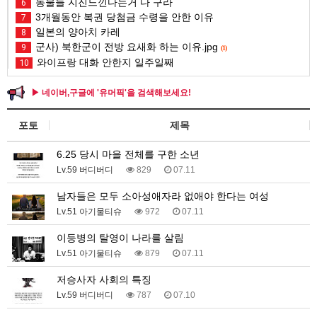
동물들 지진느낀다는거 다 구라
6
3개월동안 복권 당첨금 수령을 안한 이유
7
일본의 양아치 카레
8
군사) 북한군이 전방 요새화 하는 이유.jpg
9
(1)
와이프랑 대화 안한지 일주일째
10
▶ 네이버,구글에 '유머픽'을 검색해보세요!
포토
제목
6.25 당시 마을 전체를 구한 소년
Lv.59 버디버디
829
07.11
남자들은 모두 소아성애자라 없애야 한다는 여성
Lv.51 아기물티슈
972
07.11
이등병의 탈영이 나라를 살림
Lv.51 아기물티슈
879
07.11
저승사자 사회의 특징
Lv.59 버디버디
787
07.10