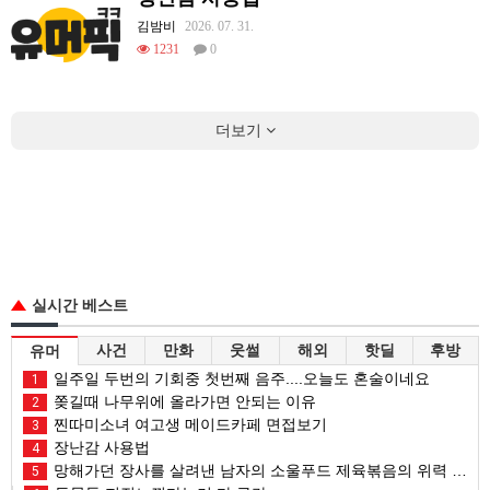
김밤비
2026. 07. 31.
1231
0
더보기
실시간 베스트
사건
만화
웃썰
해외
핫딜
후방
유머
일주일 두번의 기회중 첫번째 음주....오늘도 혼술이네요
1
쫒길때 나무위에 올라가면 안되는 이유
2
찐따미소녀 여고생 메이드카페 면접보기
3
장난감 사용법
4
망해가던 장사를 살려낸 남자의 소울푸드 제육볶음의 위력 ㅋㅋ
5