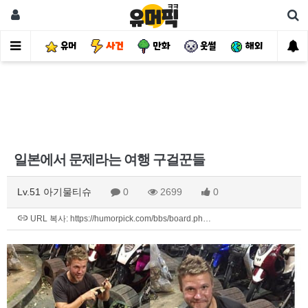
유머
사건
만화
웃썰
해외
핫
일본에서 문제라는 여행 구걸꾼들
Lv.51 아기물티슈
0
2699
0
URL 복사: https://humorpick.com/bbs/board.ph…