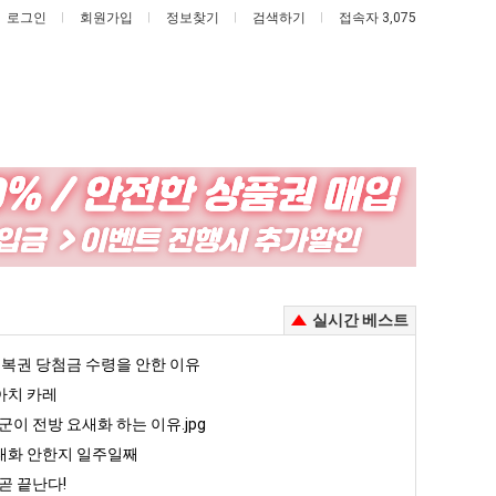
로그인
회원가입
정보찾기
검색하기
접속자 3,075
서
드
울
디
토
어
박
정
살려낸 남자의 소울푸드 제육볶음의 위력 ㅋㅋ
서울 토박이 안재현 "왜 서울로 독립해?"
드디어 정복했다는 시각장애 근황
실시간 베스트
이
복
안
했
5
복권 당첨금 수령을 안한 이유
퇴사했다!!!!
08.05
08.05
재
다
 근황
서울 토박이 안재현 "왜 서울로 독립해?"
아치 카레
08.05
08.05
현
는
다.
양산 기온 닷새째 40도 넘겨…‘최고기온 42도 가능성도’
08.05
08.05
군이 전방 요새화 하는 이유.jpg
"왜
시
혼남;;
이번에 아마존이 오픈ai에 75조 투자한 이유
08.05
08.05
대화 안한지 일주일째
서
각
할까요?
백종원이 알려주는 가장 최악의 창업과정 .JPG
08.05
08.05
곧 끝난다!