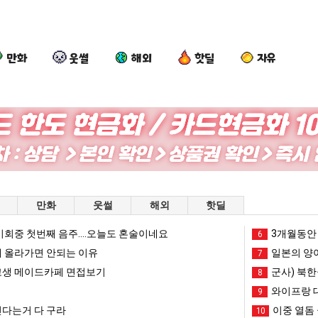
만화
웃썰
해외
핫딜
자유
세
엄
여
망
계
마
러
해
담
요
분
가
배
새
13
던
다는 시각장애 근황
세계 담배 시총 TOP 15
엄마 요새는 꺄! 를 어떻게 쓰는지 알아?
여러분 13살짜리가 복싱 좀 배웠다고 깝치는데 어떻게 할까요?
망해가던 장사를 
만화
웃썰
해외
핫딜
시
는
살
장
총
꺄!
짜
사
회중 첫번째 음주....오늘도 혼술이네요
망해가던 장사를 살려낸 남자의 소울푸드 제육볶음의 위력 ㅋㅋ
세계 담배 시총 TOP 1
3개월동안 
08.05
08.05
6
TOP
를
리
를
?"
외모때문에 인식 박살난 직업
드디어 정복했다는 시각장애
 올라가면 안되는 이유
08.05
08.05
일본의 양
7
15
어
가
살
도’
요즘 늘고 있다는 초등학생 등교거부.jpg
나도 이제 여친이 생겼
08.05
08.05
생 메이드카페 면접보기
군사) 북한
8
떻
복
려
 이유
엄마 요새는 꺄! 를 어떻게 쓰는지 알아?
카톡 프사 때문에 엄마한테 
08.05
08.05
와이프랑 
9
게
싱
낸
JPG
요새 치고 올라오는 봉화군 SNS
여러분 13살짜리가 복싱 좀 배웠다고 깝치는데 어떻게 
08.05
08.05
다는거 다 구라
이중 열돔 
10