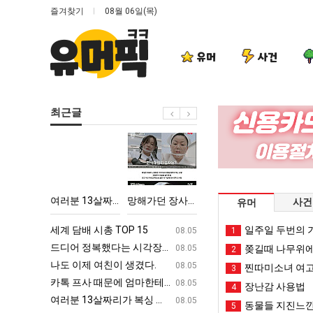
즐겨찾기
08월 06일(목)
유머
사건
최근글
여
망
서
드
러
해
울
디
분
가
토
어
13
던
박
정
어떻게 쓰는지 알아?
여러분 13살짜리가 복싱 좀 배웠다고 깝치는데 어떻게 할까요?
망해가던 장사를 살려낸 남자의 소울푸드 제육볶음의 위력 ㅋㅋ
서울 토박이 안재현 "왜 서울로 독립해?"
드디어 정복했
사건
유머
살
장
이
복
짜
사
안
했
ㅋㅋ
세계 담배 시총 TOP 15
퇴사했다!!!!
일주일 두번의 기
08.05
08.05
1
리
를
재
다
업
드디어 정복했다는 시각장애 근황
서울 토박이 안재현 "왜 서울로 독립해
08.05
08.05
쫒길때 나무위에
2
가
살
현
는
g
나도 이제 여친이 생겼다.
양산 기온 닷새째 40도 넘겨…‘최고기온 42도 가능성
08.05
08.05
찐따미소녀 여고
3
복
려
"왜
시
카톡 프사 때문에 엄마한테 혼남;;
이번에 아마존이 오픈ai에 75조 투자한
08.05
08.05
장난감 사용법
4
싱
낸
서
각
S
여러분 13살짜리가 복싱 좀 배웠다고 깝치는데 어떻게 할까요?
백종원이 알려주는 가장 최악의 창업과정 .
08.05
08.05
동물들 지진느낀
5