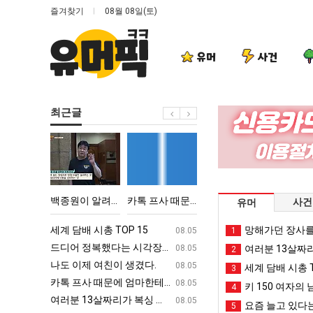
즐겨찾기
08월 08일(토)
유머
사건
최근글
백
카
드
요
종
톡
디
새
원
프
어
치
이
사
정
고
 TOP 15
백종원이 알려주는 가장 최악의 창업과정 .JPG
카톡 프사 때문에 엄마한테 혼남;;
드디어 정복했다는 시각장애 근황
요새 치고 올
사건
유머
알
때
복
올
려
문
했
라
ㅋㅋ
세계 담배 시총 TOP 15
퇴사했다!!!!
망해가던 장사를
08.05
08.05
1
주
에
다
오
업
드디어 정복했다는 시각장애 근황
서울 토박이 안재현 "왜 서울로 독립해
08.05
08.05
여러분 13살짜
2
는
엄
는
는
g
나도 이제 여친이 생겼다.
양산 기온 닷새째 40도 넘겨…‘최고기온 42도 가능성
08.05
08.05
세계 담배 시총 T
3
가
마
시
봉
카톡 프사 때문에 엄마한테 혼남;;
이번에 아마존이 오픈ai에 75조 투자한
08.05
08.05
키 150 여자의 
4
장
한
각
화
S
여러분 13살짜리가 복싱 좀 배웠다고 깝치는데 어떻게 할까요?
백종원이 알려주는 가장 최악의 창업과정 .
08.05
08.05
요즘 늘고 있다는
5