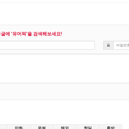
구글에 '유머픽'을 검색해보세요!
만화
웃썰
해외
핫딜
후방