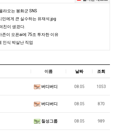
올라오는 봉화군 SNS
민에게 큰 실수하는 유재석.jpg
여친이 생겼다.
존이 오픈ai에 75조 투자한 이유
 인식 박살난 직업
이름
날짜
조회
버디버디
08.05
1053
버디버디
08.05
870
칠성그룹
08.05
989