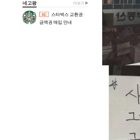
네고왕
더보기
스타벅스 교환권 ·
스타벅스 교환권 ·
AD
AD
금액권 매입 안내
금액권 매입 