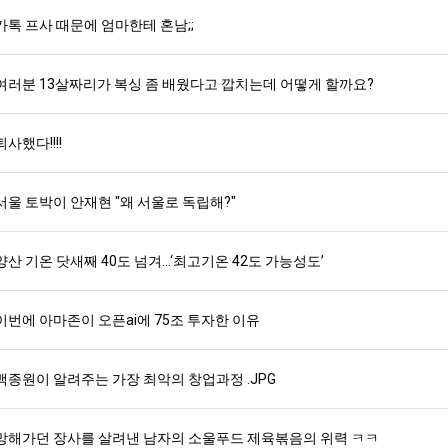
카톡 프사 때문에 엄마한테 혼남;;
여러분 13살짜리가 복싱 좀 배웠다고 깝치는데 어떻게 할까요?
퇴사했다!!!!
서울 토박이 안재현 "왜 서울로 독립해?"
양산 기온 닷새째 40도 넘겨…‘최고기온 42도 가능성도’
이번에 아마존이 오픈ai에 75조 투자한 이유
백종원이 알려주는 가장 최악의 창업과정 .JPG
망해가던 장사를 살려낸 남자의 소울푸드 제육볶음의 위력 ㅋㅋ