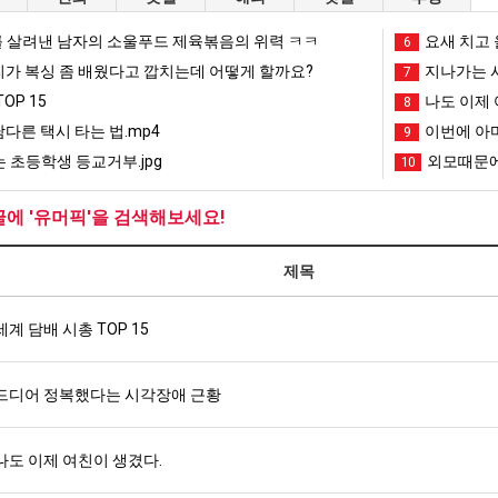
 살려낸 남자의 소울푸드 제육볶음의 위력 ㅋㅋ
요새 치고 
6
리가 복싱 좀 배웠다고 깝치는데 어떻게 할까요?
지나가는 시
7
OP 15
나도 이제 
8
남다른 택시 타는 법.mp4
이번에 아마
9
 초등학생 등교거부.jpg
외모때문에
10
글에 '유머픽'을 검색해보세요!
제목
세계 담배 시총 TOP 15
드디어 정복했다는 시각장애 근황
나도 이제 여친이 생겼다.