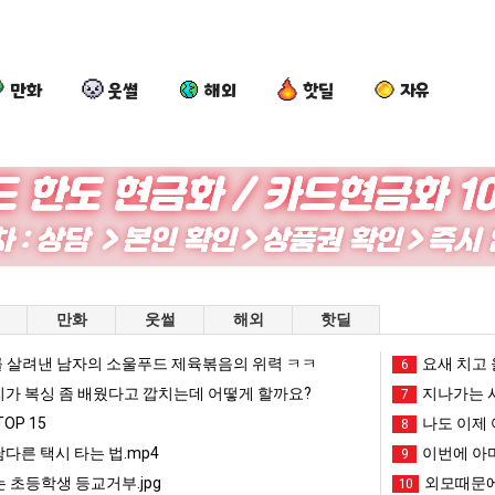
만화
웃썰
해외
핫딜
자유
엄
세
백
카
마
계
종
톡
요
담
원
프
새
배
이
사
라오는 봉화군 SNS
엄마 요새는 꺄! 를 어떻게 쓰는지 알아?
세계 담배 시총 TOP 15
백종원이 알려주는 가장 최악의 창업과정 .JPG
카톡 프사
만화
웃썰
해외
핫딜
는
시
알
때
꺄!
총
려
문
 살려낸 남자의 소울푸드 제육볶음의 위력 ㅋㅋ
망해가던 장사를 살려낸 남자의 소울푸드 제육볶음의 위력 ㅋㅋ
세계 담배 시총 TOP 1
요새 치고 
08.05
08.05
6
를
TOP
주
에
?"
외모때문에 인식 박살난 직업
드디어 정복했다는 시각장애
리가 복싱 좀 배웠다고 깝치는데 어떻게 할까요?
08.05
08.05
지나가는 시
7
어
15
는
엄
도’
요즘 늘고 있다는 초등학생 등교거부.jpg
나도 이제 여친이 생겼
08.05
08.05
OP 15
나도 이제 
8
떻
가
마
 이유
엄마 요새는 꺄! 를 어떻게 쓰는지 알아?
카톡 프사 때문에 엄마한테 
08.05
08.05
남다른 택시 타는 법.mp4
이번에 아마
9
게
장
한
JPG
요새 치고 올라오는 봉화군 SNS
여러분 13살짜리가 복싱 좀 배웠다고 깝치는데 어떻게 
08.05
08.05
 초등학생 등교거부.jpg
외모때문에
10