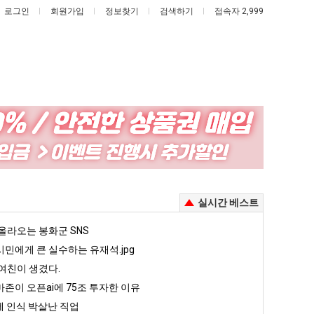
로그인
회원가입
정보찾기
검색하기
접속자 2,999
드
요
디
새
어
치
정
고
 때문에 엄마한테 혼남;;
드디어 정복했다는 시각장애 근황
요새 치고 올라오는 봉화군 SNS
실시간 베스트
복
올
했
라
5
올라오는 봉화군 SNS
퇴사했다!!!!
08.05
08.05
다
오
 근황
서울 토박이 안재현 "왜 서울로 독립해?"
민에게 큰 실수하는 유재석.jpg
08.05
08.05
는
는
다.
양산 기온 닷새째 40도 넘겨…‘최고기온 42도 가능성도’
08.05
08.05
여친이 생겼다.
시
봉
혼남;;
이번에 아마존이 오픈ai에 75조 투자한 이유
08.05
08.05
존이 오픈ai에 75조 투자한 이유
각
화
할까요?
백종원이 알려주는 가장 최악의 창업과정 .JPG
08.05
08.05
 인식 박살난 직업