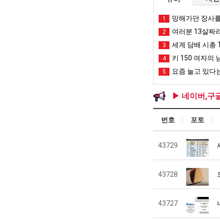
망해가던 장사를
1
여러분 13살짜
2
세계 담배 시총 T
3
키 150 여자의 
4
요즘 늘고 있다는
5
▶ 네이버,구
번호
포토
43729
43728
43727