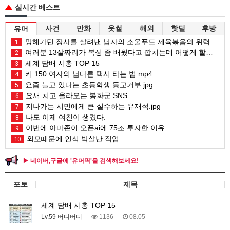
실시간 베스트
사건
만화
웃썰
해외
핫딜
후방
유머
망해가던 장사를 살려낸 남자의 소울푸드 제육볶음의 위력 ㅋㅋ
1
여러분 13살짜리가 복싱 좀 배웠다고 깝치는데 어떻게 할까요?
2
세계 담배 시총 TOP 15
3
키 150 여자의 남다른 택시 타는 법.mp4
4
요즘 늘고 있다는 초등학생 등교거부.jpg
5
요새 치고 올라오는 봉화군 SNS
6
지나가는 시민에게 큰 실수하는 유재석.jpg
7
나도 이제 여친이 생겼다.
8
이번에 아마존이 오픈ai에 75조 투자한 이유
9
외모때문에 인식 박살난 직업
10
▶ 네이버,구글에 '유머픽'을 검색해보세요!
포토
제목
세계 담배 시총 TOP 15
Lv.59 버디버디
1136
08.05