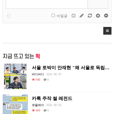
비밀글
지금 뜨고 있는
픽
서울 토박이 안재현 "왜 서울로 독립해?"
버디버디
2026. 08. 05.
948
0
카톡 주작 썰 레전드
큐플레이
2026. 08. 03.
490
0