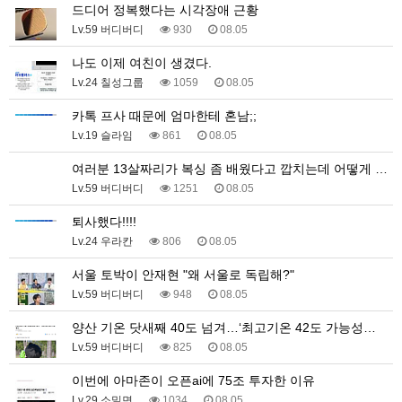
드디어 정복했다는 시각장애 근황
Lv.59 버디버디
930
08.05
나도 이제 여친이 생겼다.
Lv.24 칠성그룹
1059
08.05
카톡 프사 때문에 엄마한테 혼남;;
Lv.19 슬라임
861
08.05
여러분 13살짜리가 복싱 좀 배웠다고 깝치는데 어떻게 …
Lv.59 버디버디
1251
08.05
퇴사했다!!!!
Lv.24 우라칸
806
08.05
서울 토박이 안재현 "왜 서울로 독립해?"
Lv.59 버디버디
948
08.05
양산 기온 닷새째 40도 넘겨…‘최고기온 42도 가능성…
Lv.59 버디버디
825
08.05
이번에 아마존이 오픈ai에 75조 투자한 이유
Lv.29 소밀면
1034
08.05