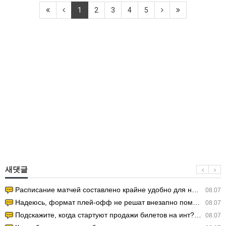
1
2
3
4
5
새댓글
Расписание матчей составлено крайне удобно для нашего часово…
08.07
Надеюсь, формат плей-офф не решат внезапно поменять. https:/…
08.07
Подскажите, когда стартуют продажи билетов на инт? https://g…
08.07