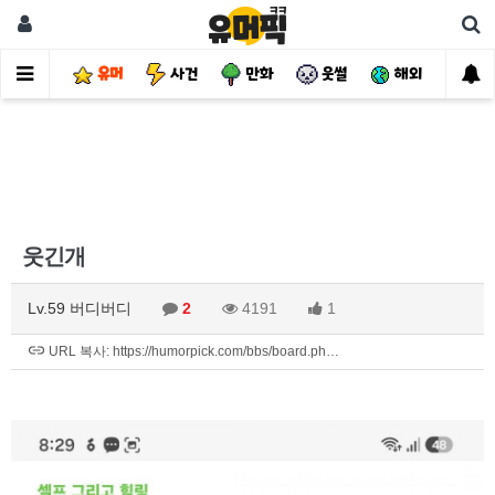
유머
사건
만화
웃썰
해외
핫
웃긴개
Lv.59 버디버디
2
4191
1
URL 복사: https://humorpick.com/bbs/board.ph…