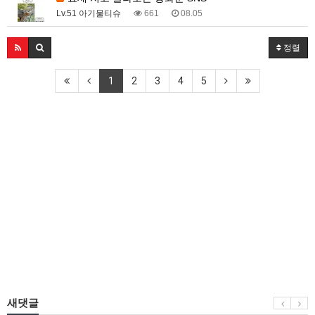
Lv.51 아기물티슈
661
08.05
정렬
1
2
3
4
5
새댓글