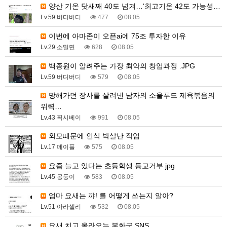
양산 기온 닷새째 40도 넘겨…‘최고기온 42도 가능성…
Lv.59 버디버디
477
08.05
이번에 아마존이 오픈ai에 75조 투자한 이유
Lv.29 소밀면
628
08.05
백종원이 알려주는 가장 최악의 창업과정 .JPG
Lv.59 버디버디
579
08.05
망해가던 장사를 살려낸 남자의 소울푸드 제육볶음의
위력…
Lv.43 픽시베이
991
08.05
외모때문에 인식 박살난 직업
Lv.17 메이플
575
08.05
요즘 늘고 있다는 초등학생 등교거부.jpg
Lv.45 몽둥이
583
08.05
엄마 요새는 꺄! 를 어떻게 쓰는지 알아?
Lv.51 아라셀리
532
08.05
요새 치고 올라오는 봉화군 SNS