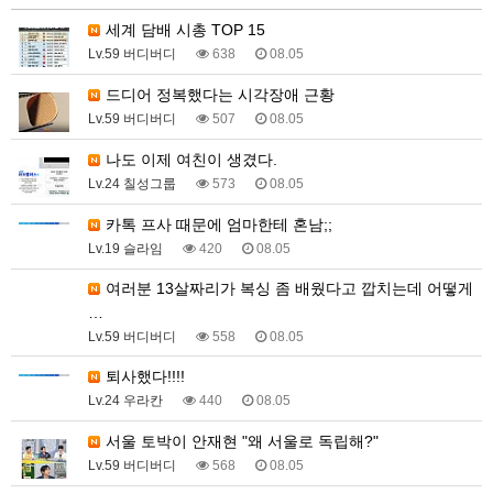
세계 담배 시총 TOP 15
Lv.59 버디버디
638
08.05
드디어 정복했다는 시각장애 근황
Lv.59 버디버디
507
08.05
나도 이제 여친이 생겼다.
Lv.24 칠성그룹
573
08.05
카톡 프사 때문에 엄마한테 혼남;;
Lv.19 슬라임
420
08.05
여러분 13살짜리가 복싱 좀 배웠다고 깝치는데 어떻게
…
Lv.59 버디버디
558
08.05
퇴사했다!!!!
Lv.24 우라칸
440
08.05
서울 토박이 안재현 "왜 서울로 독립해?"
Lv.59 버디버디
568
08.05