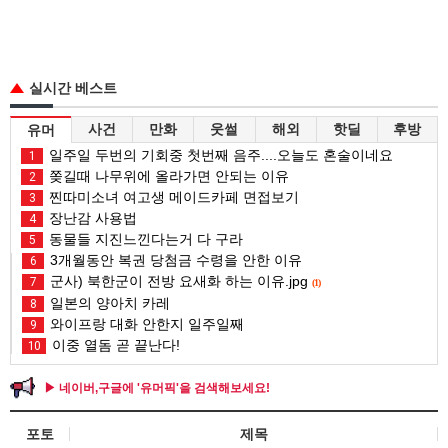
실시간 베스트
사건
만화
웃썰
해외
핫딜
후방
유머
일주일 두번의 기회중 첫번째 음주....오늘도 혼술이네요
1
쫒길때 나무위에 올라가면 안되는 이유
2
찐따미소녀 여고생 메이드카페 면접보기
3
장난감 사용법
4
동물들 지진느낀다는거 다 구라
5
3개월동안 복권 당첨금 수령을 안한 이유
6
군사) 북한군이 전방 요새화 하는 이유.jpg
7
(1)
일본의 양아치 카레
8
와이프랑 대화 안한지 일주일째
9
이중 열돔 곧 끝난다!
10
▶ 네이버,구글에 '유머픽'을 검색해보세요!
포토
제목