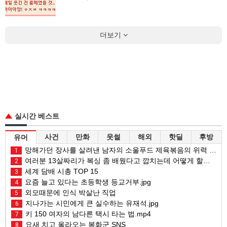
더보기
실시간 베스트
사건
만화
웃썰
해외
핫딜
후방
유머
망해가던 장사를 살려낸 남자의 소울푸드 제육볶음의 위력 ㅋㅋ
1
여러분 13살짜리가 복싱 좀 배웠다고 깝치는데 어떻게 할까요?
2
세계 담배 시총 TOP 15
3
요즘 늘고 있다는 초등학생 등교거부.jpg
4
외모때문에 인식 박살난 직업
5
지나가는 시민에게 큰 실수하는 유재석.jpg
6
키 150 여자의 남다른 택시 타는 법.mp4
7
요새 치고 올라오는 봉화군 SNS
8