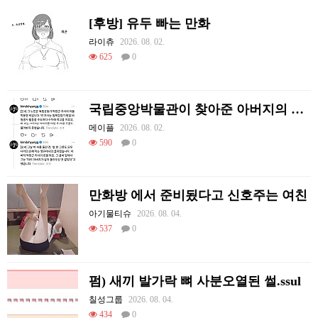
[후방] 유두 빠는 만화
라이츄
2026. 08. 02.
625
0
국립중앙박물관이 찾아준 아버지의 흔적
메이플
2026. 08. 02.
590
0
만화방 에서 준비됬다고 신호주는 여친
아기물티슈
2026. 08. 04.
537
0
펌) 새끼 발가락 뼈 사분오열된 썰.ssul
칠성그룹
2026. 08. 04.
434
0