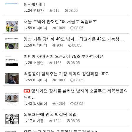
퇴사했다!!!!
Lv.24 우라칸
919
08.05
서울 토박이 안재현 "왜 서울로 독립해?"
Lv.59 버디버디
1069
08.05
양산 기온 닷새째 40도 넘겨…‘최고기온 42도 가능성…
Lv.59 버디버디
934
08.05
이번에 아마존이 오픈ai에 75조 투자한 이유
Lv.29 소밀면
1168
08.05
백종원이 알려주는 가장 최악의 창업과정 .JPG
Lv.59 버디버디
1083
08.05
망해가던 장사를 살려낸 남자의 소울푸드 제육볶음의
위력…
Lv.43 픽시베이
4284
08.05
외모때문에 인식 박살난 직업
Lv.17 메이플
1244
08.05
요즘 늘고 있다는 초등학생 등교거부.jpg