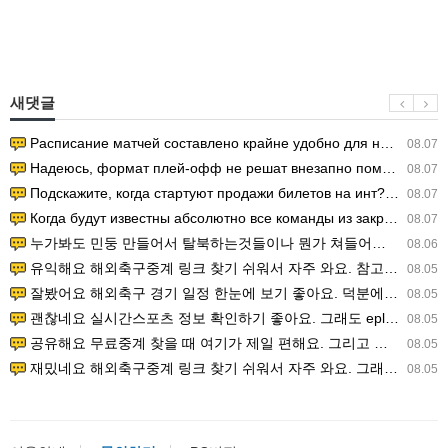
새댓글
Расписание матчей составлено крайне удобно для нашего часово…
08.07
Надеюсь, формат плей-офф не решат внезапно поменять. https:/…
08.07
Подскажите, когда стартуют продажи билетов на инт? https://g…
08.07
Когда будут известны абсолютно все команды из закрытых квали…
08.07
누가봐도 민둥 만들어서 탈북하는것들이나 뭔가 쳐들어오는 낌새를 미리 알아차리기 위함이지 저걸 전쟁준비라고 하…
08.06
유익해요 해외축구중계 링크 찾기 쉬워서 자주 와요. 참고로 무료스포츠중계 정보 확인할 때 출처 꼭 체크해요.…
08.05
잘봤어요 해외축구 경기 일정 한눈에 보기 좋아요. 덕분에 epl중계 볼 때 공식 중계 채널 먼저 찾아봐요. …
08.05
괜찮네요 실시간스포츠 정보 확인하기 좋아요. 그래도 epl중계 볼 때 공식 중계 채널 먼저 찾아봐요. 북마크…
08.05
공유해요 무료중계 찾을 때 여기가 제일 편해요. 그리고 무료스포츠중계 정보 확인할 때 출처 꼭 체크해요. 앞…
08.05
재밌네요 해외축구중계 링크 찾기 쉬워서 자주 와요. 그래서 해외축구중계도 정식 서비스로 봐야 안전해요. 다음…
08.05