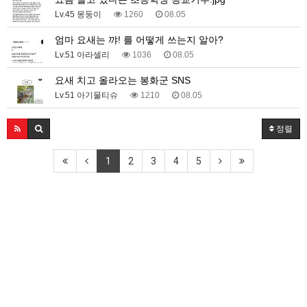
Lv.45 몽둥이
1260
08.05
엄마 요새는 꺄! 를 어떻게 쓰는지 알아?
Lv.51 아라셀리
1036
08.05
요새 치고 올라오는 봉화군 SNS
Lv.51 아기물티슈
1210
08.05
정렬
1
2
3
4
5