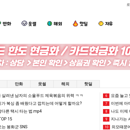
로
만화
웃썰
해외
핫딜
자유
여
세
외
서
러
계
모
울
분
담
때
토
13
배
문
박
 초등학생 등교거부.jpg
여러분 13살짜리가 복싱 좀 배웠다고 깝치는데 어떻게 할까요?
세계 담배 시총 TOP 15
외모때문에 인식 박살난 직업
서울 토박이
만화
웃썰
해외
핫딜
살
시
에
이
짜
총
인
안
 살려낸 남자의 소울푸드 제육볶음의 위력 ㅋㅋ
망해가던 장사를 살려낸 남자의 소울푸드 제육볶음의 위력 ㅋㅋ
세계 담배 시총 TOP 1
요즘 늘고 
08.05
08.05
6
리
TOP
식
재
?"
외모때문에 인식 박살난 직업
드디어 정복했다는 시각장애
리가 복싱 좀 배웠다고 깝치는데 어떻게 할까요?
08.05
08.05
이번에 아마
7
가
15
박
현
도’
요즘 늘고 있다는 초등학생 등교거부.jpg
나도 이제 여친이 생겼
08.05
08.05
남다른 택시 타는 법.mp4
나도 이제 
8
복
살
"왜
 이유
엄마 요새는 꺄! 를 어떻게 쓰는지 알아?
카톡 프사 때문에 엄마한테 
08.05
08.05
OP 15
지나가는 시
9
싱
난
서
JPG
요새 치고 올라오는 봉화군 SNS
여러분 13살짜리가 복싱 좀 배웠다고 깝치는데 어떻게 
08.05
08.05
는 봉화군 SNS
외모때문에
10