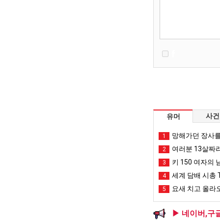
사건
유머
망해가던 장사를
1
여러분 13살짜
2
키 150 여자의 
3
세계 담배 시총 T
4
요새 치고 올라오
5
▶ 네이버,구