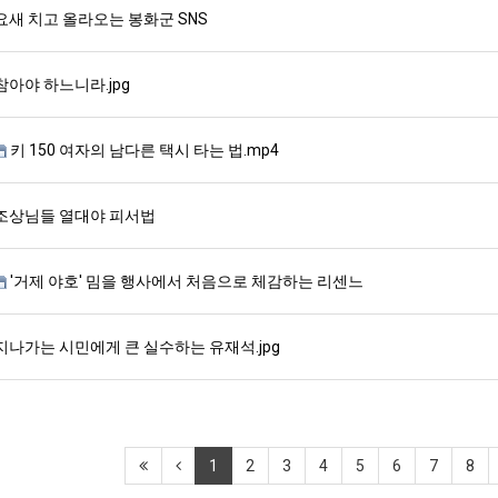
요새 치고 올라오는 봉화군 SNS
참아야 하느니라.jpg
키 150 여자의 남다른 택시 타는 법.mp4
조상님들 열대야 피서법
'거제 야호' 밈을 행사에서 처음으로 체감하는 리센느
지나가는 시민에게 큰 실수하는 유재석.jpg
1
2
3
4
5
6
7
8