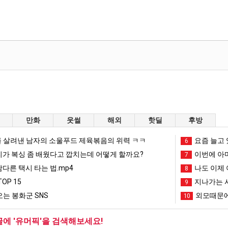
만화
웃썰
해외
핫딜
후방
 살려낸 남자의 소울푸드 제육볶음의 위력 ㅋㅋ
요즘 늘고 
6
리가 복싱 좀 배웠다고 깝치는데 어떻게 할까요?
이번에 아마
7
남다른 택시 타는 법.mp4
나도 이제 
8
OP 15
지나가는 시
9
는 봉화군 SNS
외모때문에
10
글에 '유머픽'을 검색해보세요!