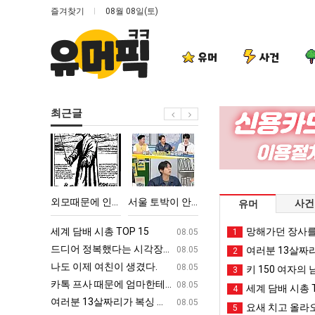
즐겨찾기
08월 08일(토)
유머
사건
최근글
외
서
나
요
모
울
도
즘
때
토
이
늘
문
박
제
고
 TOP 15
외모때문에 인식 박살난 직업
서울 토박이 안재현 "왜 서울로 독립해?"
나도 이제 여친이 생겼다.
요즘 늘고 있다는
사건
유머
에
이
여
있
인
안
친
다
ㅋㅋ
세계 담배 시총 TOP 15
퇴사했다!!!!
망해가던 장사를
08.05
08.05
1
식
재
이
는
업
드디어 정복했다는 시각장애 근황
서울 토박이 안재현 "왜 서울로 독립해
08.05
08.05
여러분 13살짜
2
박
현
생
초
g
나도 이제 여친이 생겼다.
양산 기온 닷새째 40도 넘겨…‘최고기온 42도 가능성
08.05
08.05
키 150 여자의 
3
살
"왜
겼
등
카톡 프사 때문에 엄마한테 혼남;;
이번에 아마존이 오픈ai에 75조 투자한
08.05
08.05
세계 담배 시총 T
4
난
서
다.
학
S
여러분 13살짜리가 복싱 좀 배웠다고 깝치는데 어떻게 할까요?
백종원이 알려주는 가장 최악의 창업과정 .
08.05
08.05
요새 치고 올라오
5