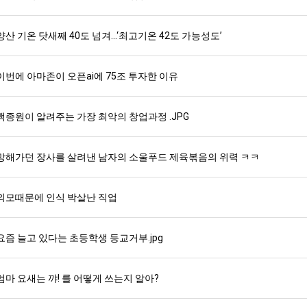
양산 기온 닷새째 40도 넘겨…‘최고기온 42도 가능성도’
이번에 아마존이 오픈ai에 75조 투자한 이유
백종원이 알려주는 가장 최악의 창업과정 .JPG
망해가던 장사를 살려낸 남자의 소울푸드 제육볶음의 위력 ㅋㅋ
외모때문에 인식 박살난 직업
요즘 늘고 있다는 초등학생 등교거부.jpg
엄마 요새는 꺄! 를 어떻게 쓰는지 알아?