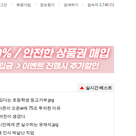
그인
회원가입
정보찾기
검색하기
접속자 2,740 (
1
)
나
요
도
즘
이
늘
제
고
 안재현 "왜 서울로 독립해?"
나도 이제 여친이 생겼다.
요즘 늘고 있다는 초등학생 등교거부.jpg
실시간 베스트
여
있
친
다
5
있다는 초등학생 등교거부.jpg
퇴사했다!!!!
08.05
08.05
이
는
 근황
서울 토박이 안재현 "왜 서울로 독립해?"
존이 오픈ai에 75조 투자한 이유
08.05
08.05
생
초
다.
양산 기온 닷새째 40도 넘겨…‘최고기온 42도 가능성도’
08.05
08.05
여친이 생겼다.
겼
등
혼남;;
이번에 아마존이 오픈ai에 75조 투자한 이유
08.05
08.05
민에게 큰 실수하는 유재석.jpg
다.
학
할까요?
백종원이 알려주는 가장 최악의 창업과정 .JPG
08.05
08.05
 인식 박살난 직업