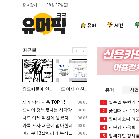
즐겨찾기
08월 07일(금)
유머
사건
최근글
외
나
이
요
모
도
번
새
때
이
에
치
문
제
아
고
악의 창업과정 .JPG
외모때문에 인식 박살난 직업
나도 이제 여친이 생겼다.
이번에 아마존이 오픈ai에 75조 투자한 이유
요새 치고 올
사건
유머
에
여
마
올
인
친
존
라
ㅋㅋ
세계 담배 시총 TOP 15
퇴사했다!!!!
일주일 두번의 기
08.05
08.05
1
식
이
이
오
업
드디어 정복했다는 시각장애 근황
서울 토박이 안재현 "왜 서울로 독립해
08.05
08.05
쫒길때 나무위에
2
박
생
오
는
g
나도 이제 여친이 생겼다.
양산 기온 닷새째 40도 넘겨…‘최고기온 42도 가능성
08.05
08.05
찐따미소녀 여고
3
살
겼
픈
봉
카톡 프사 때문에 엄마한테 혼남;;
이번에 아마존이 오픈ai에 75조 투자한
08.05
08.05
장난감 사용법
4
난
다.
ai
화
S
여러분 13살짜리가 복싱 좀 배웠다고 깝치는데 어떻게 할까요?
백종원이 알려주는 가장 최악의 창업과정 .
08.05
08.05
망해가던 장사를
5