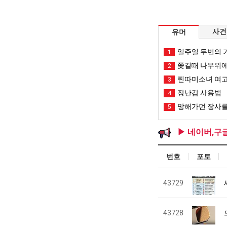
사건
유머
일주일 두번의 기
1
쫒길때 나무위에
2
찐따미소녀 여고
3
장난감 사용법
4
망해가던 장사를
5
▶ 네이버,구
번호
포토
43729
43728