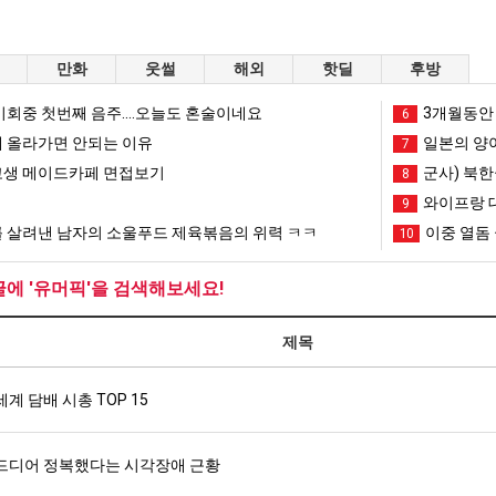
만화
웃썰
해외
핫딜
후방
회중 첫번째 음주....오늘도 혼술이네요
3개월동안 
6
 올라가면 안되는 이유
일본의 양
7
생 메이드카페 면접보기
군사) 북한
8
와이프랑 
9
 살려낸 남자의 소울푸드 제육볶음의 위력 ㅋㅋ
이중 열돔 
10
글에 '유머픽'을 검색해보세요!
제목
세계 담배 시총 TOP 15
드디어 정복했다는 시각장애 근황