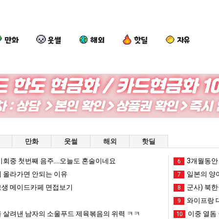
만화
웃썰
해외
핫딜
자유
엄
백
외
나
마
종
모
도
요
원
때
이
새
이
문
제
라오는 봉화군 SNS
엄마 요새는 꺄! 를 어떻게 쓰는지 알아?
백종원이 알려주는 가장 최악의 창업과정 .JPG
외모때문에 인식 박살난 직업
나도 
만화
웃썰
해외
핫딜
는
알
에
여
꺄!
려
인
친
회중 첫번째 음주....오늘도 혼술이네요
망해가던 장사를 살려낸 남자의 소울푸드 제육볶음의 위력 ㅋㅋ
세계 담배 시총 TOP 1
3개월동안 
08.05
08.05
6
를
주
식
이
?"
외모때문에 인식 박살난 직업
드디어 정복했다는 시각장애
 올라가면 안되는 이유
08.05
08.05
일본의 양
7
어
는
박
생
도’
요즘 늘고 있다는 초등학생 등교거부.jpg
나도 이제 여친이 생겼
08.05
08.05
생 메이드카페 면접보기
군사) 북한
8
떻
가
살
겼
 이유
엄마 요새는 꺄! 를 어떻게 쓰는지 알아?
카톡 프사 때문에 엄마한테 
08.05
08.05
와이프랑 
9
게
장
난
다.
JPG
요새 치고 올라오는 봉화군 SNS
여러분 13살짜리가 복싱 좀 배웠다고 깝치는데 어떻게 
08.05
08.05
 살려낸 남자의 소울푸드 제육볶음의 위력 ㅋㅋ
이중 열돔 
10