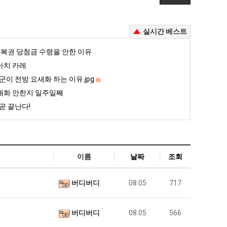
실시간 베스트
복권 당첨금 수령을 안한 이유
아치 카레
군이 전방 요새화 하는 이유.jpg
(1)
대화 안한지 일주일째
곧 끝난다!
이름
날짜
조회
버디버디
08.05
717
버디버디
08.05
566