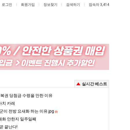
로그인
회원가입
정보찾기
검색하기
접속자 3,414
이
요
번
새
에
치
아
고
이제 여친이 생겼다.
이번에 아마존이 오픈ai에 75조 투자한 이유
요새 치고 올라오는 봉화군 SNS
실시간 베스트
마
올
존
라
5
복권 당첨금 수령을 안한 이유
퇴사했다!!!!
08.05
08.05
이
오
 근황
서울 토박이 안재현 "왜 서울로 독립해?"
아치 카레
08.05
08.05
오
는
다.
양산 기온 닷새째 40도 넘겨…‘최고기온 42도 가능성도’
08.05
08.05
군이 전방 요새화 하는 이유.jpg
(1)
픈
봉
혼남;;
이번에 아마존이 오픈ai에 75조 투자한 이유
08.05
08.05
대화 안한지 일주일째
ai
화
할까요?
백종원이 알려주는 가장 최악의 창업과정 .JPG
08.05
08.05
곧 끝난다!