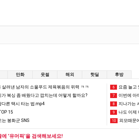
만화
웃썰
해외
핫딜
후방
 살려낸 남자의 소울푸드 제육볶음의 위력 ㅋㅋ
요즘 늘고 
6
리가 복싱 좀 배웠다고 깝치는데 어떻게 할까요?
이번에 아마
7
남다른 택시 타는 법.mp4
지나가는 시
8
OP 15
나도 이제 
9
는 봉화군 SNS
외모때문에
10
글에 '유머픽'을 검색해보세요!