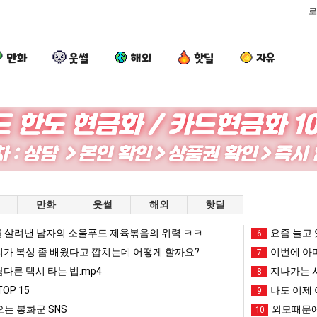
로
만화
웃썰
해외
핫딜
자유
퇴
이
요
양
사
번
즘
산
했
에
늘
기
다!!!!
아
고
온
 좀 배웠다고 깝치는데 어떻게 할까요?
퇴사했다!!!!
이번에 아마존이 오픈ai에 75조 투자한 이유
요즘 늘고 있다는 초등학생 등교거부.jpg
양산 기온 닷새
만화
웃썰
해외
핫딜
마
있
닷
존
다
새
 살려낸 남자의 소울푸드 제육볶음의 위력 ㅋㅋ
망해가던 장사를 살려낸 남자의 소울푸드 제육볶음의 위력 ㅋㅋ
세계 담배 시총 TOP 1
요즘 늘고 
08.05
08.05
6
이
는
째
?"
외모때문에 인식 박살난 직업
드디어 정복했다는 시각장애
리가 복싱 좀 배웠다고 깝치는데 어떻게 할까요?
08.05
08.05
이번에 아마
7
오
초
40
도’
요즘 늘고 있다는 초등학생 등교거부.jpg
나도 이제 여친이 생겼
08.05
08.05
남다른 택시 타는 법.mp4
지나가는 시
8
픈
등
도
 이유
엄마 요새는 꺄! 를 어떻게 쓰는지 알아?
카톡 프사 때문에 엄마한테 
08.05
08.05
OP 15
나도 이제 
9
ai
학
넘
JPG
요새 치고 올라오는 봉화군 SNS
여러분 13살짜리가 복싱 좀 배웠다고 깝치는데 어떻게 
08.05
08.05
는 봉화군 SNS
외모때문에
10