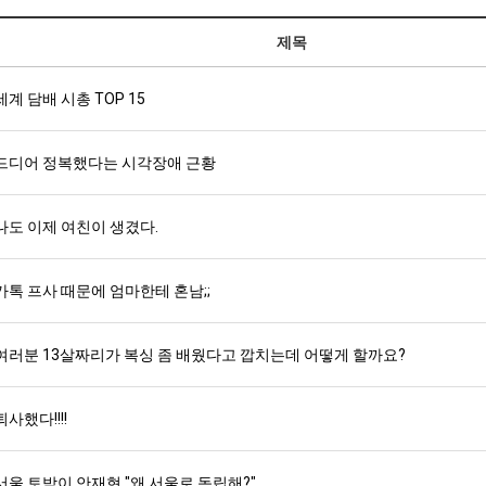
제목
세계 담배 시총 TOP 15
드디어 정복했다는 시각장애 근황
나도 이제 여친이 생겼다.
카톡 프사 때문에 엄마한테 혼남;;
여러분 13살짜리가 복싱 좀 배웠다고 깝치는데 어떻게 할까요?
퇴사했다!!!!
서울 토박이 안재현 "왜 서울로 독립해?"