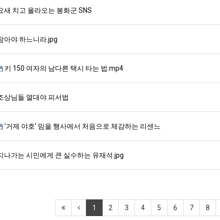
요새 치고 올라오는 봉화군 SNS
참아야 하느니라.jpg
키 150 여자의 남다른 택시 타는 법.mp4
조상님들 열대야 피서법
'거제 야호' 밈을 행사에서 처음으로 체감하는 리센느
지나가는 시민에게 큰 실수하는 유재석.jpg
1
2
3
4
5
6
7
8