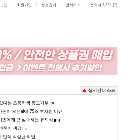
그인
회원가입
정보찾기
검색하기
접속자 3,881 (
2
)
요
여
새
러
치
분
고
13
째 40도 넘겨…‘최고기온 42도 가능성도’
요새 치고 올라오는 봉화군 SNS
여러분 13살짜리가 복싱 좀 배웠다고 깝치는데 어떻게 할까요?
실시간 베스트
올
살
라
짜
5
있다는 초등학생 등교거부.jpg
퇴사했다!!!!
08.05
08.05
오
리
 근황
서울 토박이 안재현 "왜 서울로 독립해?"
존이 오픈ai에 75조 투자한 이유
08.05
08.05
는
가
다.
양산 기온 닷새째 40도 넘겨…‘최고기온 42도 가능성도’
08.05
08.05
민에게 큰 실수하는 유재석.jpg
봉
복
혼남;;
이번에 아마존이 오픈ai에 75조 투자한 이유
08.05
08.05
여친이 생겼다.
화
싱
할까요?
백종원이 알려주는 가장 최악의 창업과정 .JPG
08.05
08.05
 인식 박살난 직업