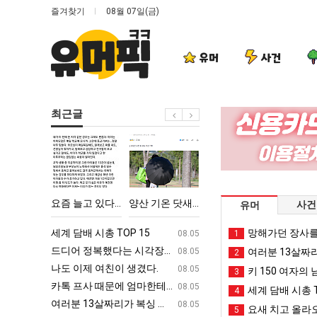
즐겨찾기
08월 07일(금)
유머
사건
최근글
요
양
요
여
즘
산
새
러
늘
기
치
분
고
온
고
13
에 75조 투자한 이유
요즘 늘고 있다는 초등학생 등교거부.jpg
양산 기온 닷새째 40도 넘겨…‘최고기온 42도 가능성도’
요새 치고 올라오는 봉화군 SNS
여러분 13살짜리가 복싱
사건
유머
있
닷
올
살
다
새
라
짜
ㅋㅋ
세계 담배 시총 TOP 15
퇴사했다!!!!
망해가던 장사를
08.05
08.05
1
는
째
오
리
업
드디어 정복했다는 시각장애 근황
서울 토박이 안재현 "왜 서울로 독립해
08.05
08.05
여러분 13살짜
2
초
40
는
가
g
나도 이제 여친이 생겼다.
양산 기온 닷새째 40도 넘겨…‘최고기온 42도 가능성
08.05
08.05
키 150 여자의 
3
등
도
봉
복
카톡 프사 때문에 엄마한테 혼남;;
이번에 아마존이 오픈ai에 75조 투자한
08.05
08.05
세계 담배 시총 T
4
학
넘
화
싱
S
여러분 13살짜리가 복싱 좀 배웠다고 깝치는데 어떻게 할까요?
백종원이 알려주는 가장 최악의 창업과정 .
08.05
08.05
요새 치고 올라오
5