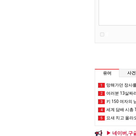
사건
유머
망해가던 장사를
1
여러분 13살짜
2
키 150 여자의 
3
세계 담배 시총 T
4
요새 치고 올라오
5
▶ 네이버,구