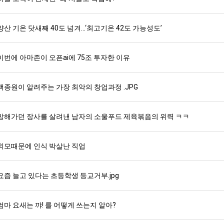
양산 기온 닷새째 40도 넘겨…‘최고기온 42도 가능성도’
이번에 아마존이 오픈ai에 75조 투자한 이유
백종원이 알려주는 가장 최악의 창업과정 .JPG
망해가던 장사를 살려낸 남자의 소울푸드 제육볶음의 위력 ㅋㅋ
외모때문에 인식 박살난 직업
요즘 늘고 있다는 초등학생 등교거부.jpg
엄마 요새는 꺄! 를 어떻게 쓰는지 알아?