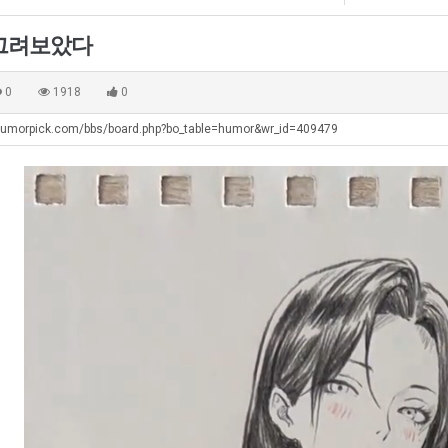
에
생
겨…
75
등
고
 그려보았다
조
교
기
. …
재밌네요 축구중계 생각할 때 도움 되는 팁이 많네요. 그리고 해외축구 경기 볼 때 정식 스트리밍 서비스 이용…
너무 슬프당...
08.05
08.04
투
거
온
에도 여기 …
좋네요 축구무료중계 사이트 중에 여기가 최고예요. 참고로 축구무료중계도 합법적인 곳에서 봐야 마음 편해요. …
ㅠ
08.05
08.04
0
1918
0
자
부.jpg
42
요. 앞으로…
재밌네요 요즘 스포츠중계 볼 때마다 이 사이트 먼저 들어와요. 그래도 축구무료중계도 합법적인 곳에서 봐야 마…
존온나 비호감 퉤
08.05
08.04
한
도
humorpick.com/bbs/board.php?bo_table=humor&wr_id=409479
해요. 주변…
좋네요 epl중계 일정 확인할 때 유용해요. 그런데 무료스포츠중계 정보 확인할 때 출처 꼭 체크해요. 계속 …
08.05
08.04
이
가
해요. 주변…
공유해요 요즘 스포츠중계 볼 때마다 이 사이트 먼저 들어와요. 그런데 축구무료중계도 합법적인 곳에서 봐야 마…
08.05
08.04
유
능
이용해요.…
공유해요 무료중계 찾을 때 여기가 제일 편해요. 참고로 무료스포츠중계 정보 확인할 때 출처 꼭 체크해요. 북…
08.05
08.04
성
 다…
좋네요 무료중계 찾을 때 여기가 제일 편해요. 그치만 축구무료중계도 합법적인 곳에서 봐야 마음 편해요. 앞으…
08.04
08.04
도’
 곳만 이용…
공유해요 epl중계 일정 확인할 때 유용해요. 그런데 epl중계 볼 때 공식 중계 채널 먼저 찾아봐요. 다음…
08.04
08.04
이용해요. …
잘봤어요 epl중계 일정 확인할 때 유용해요. 그래서 해외축구중계도 정식 서비스로 봐야 안전해요. 북마크 해…
08.04
08.04
요.…
재밌네요 해외축구 경기 일정 한눈에 보기 좋아요. 그나저나 스포츠무료중계 찾을 때 신뢰할 수 있는 곳만 이용…
08.04
08.04
를게…
도움돼요 실시간스포츠 정보 확인하기 좋아요. 그래서 스포츠중계는 합법적인 경로로만 시청하려 해요. 앞으로도 …
08.04
08.04
비스 이용해…
추천해요 해외축구 경기 일정 한눈에 보기 좋아요. 그치만 축구중계 보면서 불법 사이트는 피해요. 덕분에 더 …
08.04
08.04
주변에도 추…
헐 닮았네요...ㅋ
08.04
07.30
전해…
내 알빠가 아닌데 시간내서 가줘야하는 이유가?
08.04
07.26
은 …
옷을 벗어 던지면 된다
08.04
07.21