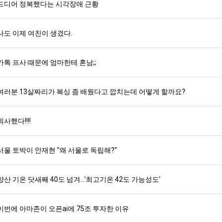
드디어 정복했다는 시각장애 근황
나도 이제 여친이 생겼다.
카톡 프사 때문에 엄마한테 혼남;;
여러분 13살짜리가 복싱 좀 배웠다고 깝치는데 어떻게 할까요?
퇴사했다!!!!
서울 토박이 안재현 "왜 서울로 독립해?"
양산 기온 닷새째 40도 넘겨…‘최고기온 42도 가능성도’
이번에 아마존이 오픈ai에 75조 투자한 이유