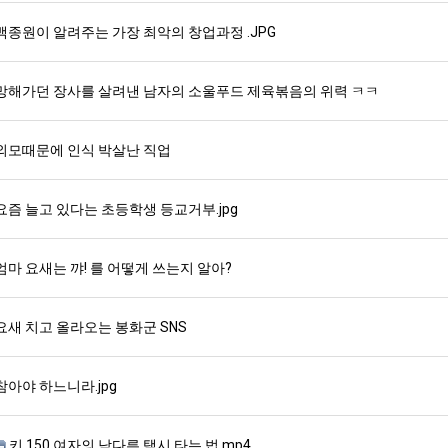
백종원이 알려주는 가장 최악의 창업과정 .JPG
망해가던 장사를 살려낸 남자의 소울푸드 제육볶음의 위력 ㅋㅋ
외모때문에 인식 박살난 직업
요즘 늘고 있다는 초등학생 등교거부.jpg
엄마 요새는 꺄! 를 어떻게 쓰는지 알아?
요새 치고 올라오는 봉화군 SNS
참아야 하느니라.jpg
키 150 여자의 남다른 택시 타는 법.mp4