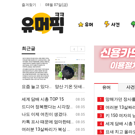
즐겨찾기
08월 07일(금)
유머
사건
최근글
요
양
요
여
즘
산
새
러
늘
기
치
분
고
온
고
13
에 75조 투자한 이유
요즘 늘고 있다는 초등학생 등교거부.jpg
양산 기온 닷새째 40도 넘겨…‘최고기온 42도 가능성도’
요새 치고 올라오는 봉화군 SNS
여러분 13살짜리가 복싱
사건
유머
있
닷
올
살
다
새
라
짜
ㅋㅋ
세계 담배 시총 TOP 15
퇴사했다!!!!
망해가던 장사를
08.05
08.05
1
는
째
오
리
업
드디어 정복했다는 시각장애 근황
서울 토박이 안재현 "왜 서울로 독립해
08.05
08.05
여러분 13살짜
2
초
40
는
가
g
나도 이제 여친이 생겼다.
양산 기온 닷새째 40도 넘겨…‘최고기온 42도 가능성
08.05
08.05
키 150 여자의 
3
등
도
봉
복
카톡 프사 때문에 엄마한테 혼남;;
이번에 아마존이 오픈ai에 75조 투자한
08.05
08.05
세계 담배 시총 T
4
학
넘
화
싱
S
여러분 13살짜리가 복싱 좀 배웠다고 깝치는데 어떻게 할까요?
백종원이 알려주는 가장 최악의 창업과정 .
08.05
08.05
요새 치고 올라오
5