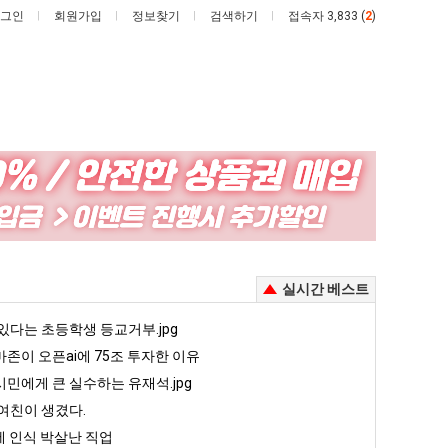
그인
회원가입
정보찾기
검색하기
접속자 3,833 (
2
)
요
여
새
러
치
분
고
13
째 40도 넘겨…‘최고기온 42도 가능성도’
요새 치고 올라오는 봉화군 SNS
여러분 13살짜리가 복싱 좀 배웠다고 깝치는데 어떻게 할까요?
실시간 베스트
올
살
라
짜
5
있다는 초등학생 등교거부.jpg
퇴사했다!!!!
08.05
08.05
오
리
 근황
서울 토박이 안재현 "왜 서울로 독립해?"
존이 오픈ai에 75조 투자한 이유
08.05
08.05
는
가
다.
양산 기온 닷새째 40도 넘겨…‘최고기온 42도 가능성도’
08.05
08.05
민에게 큰 실수하는 유재석.jpg
봉
복
혼남;;
이번에 아마존이 오픈ai에 75조 투자한 이유
08.05
08.05
여친이 생겼다.
화
싱
할까요?
백종원이 알려주는 가장 최악의 창업과정 .JPG
08.05
08.05
 인식 박살난 직업