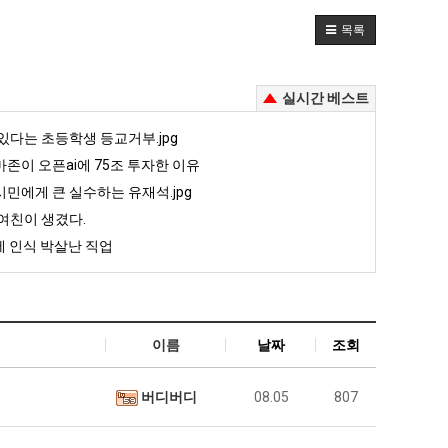
목록
실시간 베스트
있다는 초등학생 등교거부.jpg
존이 오픈ai에 75조 투자한 이유
민에게 큰 실수하는 유재석.jpg
여친이 생겼다.
 인식 박살난 직업
이름
날짜
조회
버디버디
08.05
807