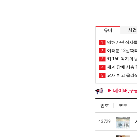
사건
유머
망해가던 장사를
1
여러분 13살짜
2
키 150 여자의 
3
세계 담배 시총 T
4
요새 치고 올라오
5
▶ 네이버,구
번호
포토
43729