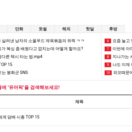
만화
웃썰
해외
핫딜
후방
 살려낸 남자의 소울푸드 제육볶음의 위력 ㅋㅋ
요즘 늘고 
6
리가 복싱 좀 배웠다고 깝치는데 어떻게 할까요?
이번에 아마
7
남다른 택시 타는 법.mp4
지나가는 시
8
OP 15
나도 이제 
9
는 봉화군 SNS
외모때문에
10
글에 '유머픽'을 검색해보세요!
제목
세계 담배 시총 TOP 15