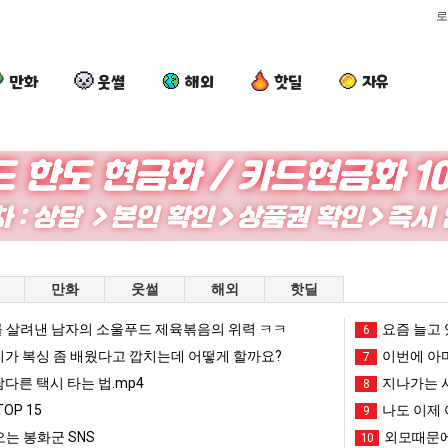
로
만화
웃썰
해외
핫딜
자유
퇴
이
요
양
사
번
즘
산
했
에
늘
기
다!!!!
아
고
온
 좀 배웠다고 깝치는데 어떻게 할까요?
퇴사했다!!!!
이번에 아마존이 오픈ai에 75조 투자한 이유
요즘 늘고 있다는 초등학생 등교거부.jpg
양산 기온 닷새
만화
웃썰
해외
핫딜
마
있
닷
존
다
새
 살려낸 남자의 소울푸드 제육볶음의 위력 ㅋㅋ
망해가던 장사를 살려낸 남자의 소울푸드 제육볶음의 위력 ㅋㅋ
세계 담배 시총 TOP 1
요즘 늘고 
08.05
08.05
6
이
는
째
?"
외모때문에 인식 박살난 직업
드디어 정복했다는 시각장애
리가 복싱 좀 배웠다고 깝치는데 어떻게 할까요?
08.05
08.05
이번에 아마
7
오
초
40
도’
요즘 늘고 있다는 초등학생 등교거부.jpg
나도 이제 여친이 생겼
08.05
08.05
남다른 택시 타는 법.mp4
지나가는 시
8
픈
등
도
 이유
엄마 요새는 꺄! 를 어떻게 쓰는지 알아?
카톡 프사 때문에 엄마한테 
08.05
08.05
OP 15
나도 이제 
9
ai
학
넘
JPG
요새 치고 올라오는 봉화군 SNS
여러분 13살짜리가 복싱 좀 배웠다고 깝치는데 어떻게 
08.05
08.05
는 봉화군 SNS
외모때문에
10