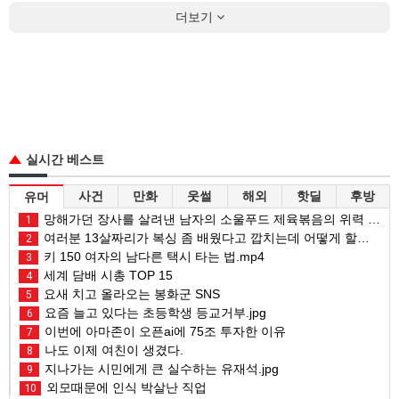
더보기
실시간 베스트
사건
만화
웃썰
해외
핫딜
후방
유머
망해가던 장사를 살려낸 남자의 소울푸드 제육볶음의 위력 ㅋㅋ
1
여러분 13살짜리가 복싱 좀 배웠다고 깝치는데 어떻게 할까요?
2
키 150 여자의 남다른 택시 타는 법.mp4
3
세계 담배 시총 TOP 15
4
요새 치고 올라오는 봉화군 SNS
5
요즘 늘고 있다는 초등학생 등교거부.jpg
6
이번에 아마존이 오픈ai에 75조 투자한 이유
7
나도 이제 여친이 생겼다.
8
지나가는 시민에게 큰 실수하는 유재석.jpg
9
외모때문에 인식 박살난 직업
10