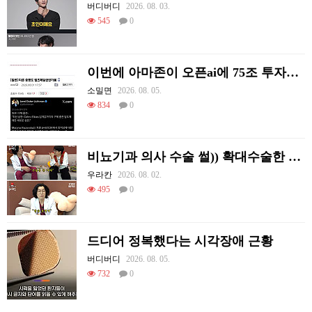
버디버디
2026. 08. 03.
545
0
이번에 아마존이 오픈ai에 75조 투자한 이유
소밀면
2026. 08. 05.
834
0
비뇨기과 의사 수술 썰)) 확대수술한 여러 셀럽들
우라칸
2026. 08. 02.
495
0
드디어 정복했다는 시각장애 근황
버디버디
2026. 08. 05.
732
0