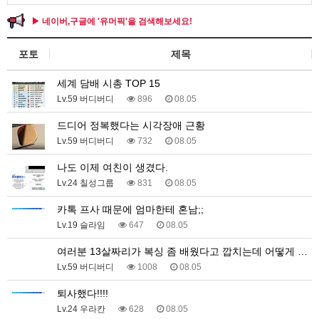
▶ 네이버,구글에 '유머픽'을 검색해보세요!
포토
제목
세계 담배 시총 TOP 15
Lv.59 버디버디
896
08.05
드디어 정복했다는 시각장애 근황
Lv.59 버디버디
732
08.05
나도 이제 여친이 생겼다.
Lv.24 칠성그룹
831
08.05
카톡 프사 때문에 엄마한테 혼남;;
Lv.19 슬라임
647
08.05
여러분 13살짜리가 복싱 좀 배웠다고 깝치는데 어떻게 …
Lv.59 버디버디
1008
08.05
퇴사했다!!!!
Lv.24 우라칸
628
08.05