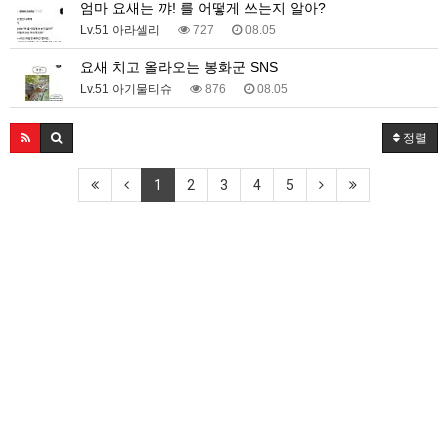
엄마 요새는 꺄! 를 어떻게 쓰는지 알아?
Lv.51 아라셀리
727
08.05
요새 치고 올라오는 봉화군 SNS
Lv.51 아기물티슈
876
08.05
정렬
1
2
3
4
5