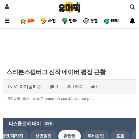
유머
사건
만화
웃썰
해외
핫
스티븐스필버그 신작 네이버 평점 근황
Lv.51 아기물티슈
0
1680
0
URL 복사: https://humorpick.com/bbs/board.ph…