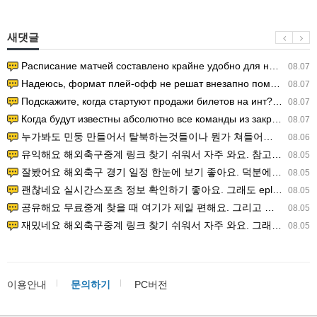
새댓글
Расписание матчей составлено крайне удобно для нашего часово…
08.07
Надеюсь, формат плей-офф не решат внезапно поменять. https:/…
08.07
Подскажите, когда стартуют продажи билетов на инт? https://g…
08.07
Когда будут известны абсолютно все команды из закрытых квали…
08.07
누가봐도 민둥 만들어서 탈북하는것들이나 뭔가 쳐들어오는 낌새를 미리 알아차리기 위함이지 저걸 전쟁준비라고 하…
08.06
유익해요 해외축구중계 링크 찾기 쉬워서 자주 와요. 참고로 무료스포츠중계 정보 확인할 때 출처 꼭 체크해요.…
08.05
잘봤어요 해외축구 경기 일정 한눈에 보기 좋아요. 덕분에 epl중계 볼 때 공식 중계 채널 먼저 찾아봐요. …
08.05
괜찮네요 실시간스포츠 정보 확인하기 좋아요. 그래도 epl중계 볼 때 공식 중계 채널 먼저 찾아봐요. 북마크…
08.05
공유해요 무료중계 찾을 때 여기가 제일 편해요. 그리고 무료스포츠중계 정보 확인할 때 출처 꼭 체크해요. 앞…
08.05
재밌네요 해외축구중계 링크 찾기 쉬워서 자주 와요. 그래서 해외축구중계도 정식 서비스로 봐야 안전해요. 다음…
08.05
이용안내
문의하기
PC버전