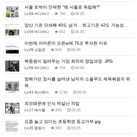
서울 토박이 안재현 "왜 서울로 독립해?"
Lv.59 버디버디
756
08.05
양산 기온 닷새째 40도 넘겨…‘최고기온 42도 가능성…
Lv.59 버디버디
652
08.05
이번에 아마존이 오픈ai에 75조 투자한 이유
Lv.29 소밀면
834
08.05
백종원이 알려주는 가장 최악의 창업과정 .JPG
Lv.59 버디버디
768
08.05
망해가던 장사를 살려낸 남자의 소울푸드 제육볶음의 위
력…
Lv.43 픽시베이
2130
08.05
외모때문에 인식 박살난 직업
Lv.17 메이플
800
08.05
요즘 늘고 있다는 초등학생 등교거부.jpg
Lv.45 몽둥이
865
08.05