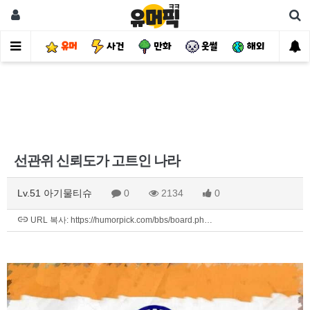
유머
사건
만화
웃썰
해외
핫
선관위 신뢰도가 고트인 나라
Lv.51 아기물티슈
0
2134
0
URL 복사: https://humorpick.com/bbs/board.ph…