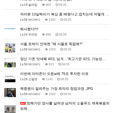
Lv.19 슬라임
964
08.05
여러분 13살짜리가 복싱 좀 배웠다고 깝치는데 어떻게 …
Lv.59 버디버디
1362
08.05
퇴사했다!!!!
Lv.24 우라칸
898
08.05
서울 토박이 안재현 "왜 서울로 독립해?"
Lv.59 버디버디
1050
08.05
양산 기온 닷새째 40도 넘겨…‘최고기온 42도 가능성…
Lv.59 버디버디
915
08.05
이번에 아마존이 오픈ai에 75조 투자한 이유
Lv.29 소밀면
1145
08.05
백종원이 알려주는 가장 최악의 창업과정 .JPG
Lv.59 버디버디
1062
08.05
망해가던 장사를 살려낸 남자의 소울푸드 제육볶음의
위력…