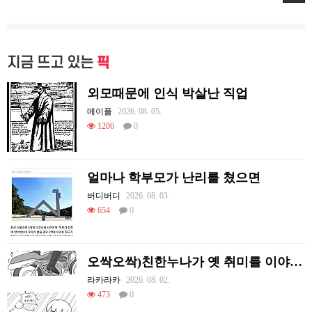
지금 뜨고 있는
픽
외모때문에 인식 박살난 직업
메이플
2026. 08. 05.
1206
0
얼마나 학부모가 난리를 쳤으면
버디버디
2026. 08. 03.
654
0
오싹오싹)친한누나가 옛 취미를 이야기하는 만화.manhwa
라카라카
2026. 08. 02.
473
0