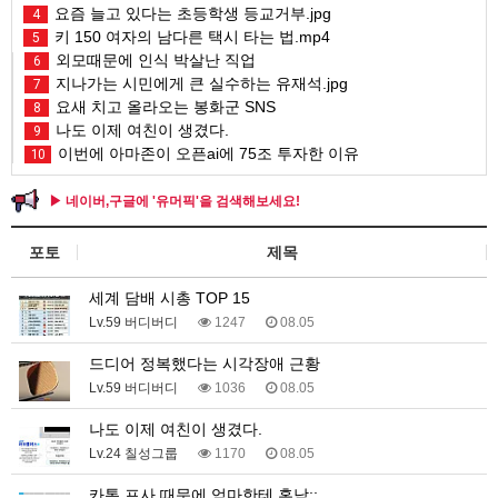
요즘 늘고 있다는 초등학생 등교거부.jpg
4
키 150 여자의 남다른 택시 타는 법.mp4
5
외모때문에 인식 박살난 직업
6
지나가는 시민에게 큰 실수하는 유재석.jpg
7
요새 치고 올라오는 봉화군 SNS
8
나도 이제 여친이 생겼다.
9
이번에 아마존이 오픈ai에 75조 투자한 이유
10
▶ 네이버,구글에 '유머픽'을 검색해보세요!
포토
제목
세계 담배 시총 TOP 15
Lv.59 버디버디
1247
08.05
드디어 정복했다는 시각장애 근황
Lv.59 버디버디
1036
08.05
나도 이제 여친이 생겼다.
Lv.24 칠성그룹
1170
08.05
카톡 프사 때문에 엄마한테 혼남;;