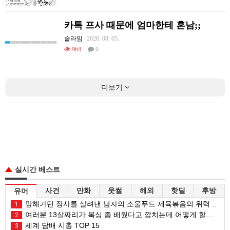
카톡 프사 때문에 엄마한테 혼남;;
슬라임
2026. 08. 05.
964
0
더보기
실시간 베스트
사건
만화
웃썰
해외
핫딜
후방
유머
망해가던 장사를 살려낸 남자의 소울푸드 제육볶음의 위력 ㅋㅋ
1
여러분 13살짜리가 복싱 좀 배웠다고 깝치는데 어떻게 할까요?
2
세계 담배 시총 TOP 15
3