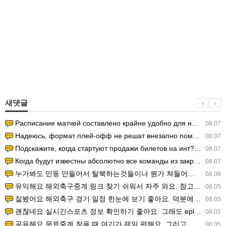
새댓글
Расписание матчей составлено крайне удобно для нашего часово…
08.07
Надеюсь, формат плей-офф не решат внезапно поменять. https:/…
08.07
Подскажите, когда стартуют продажи билетов на инт? https://g…
08.07
Когда будут известны абсолютно все команды из закрытых квали…
08.07
누가봐도 민둥 만들어서 탈북하는것들이나 뭔가 쳐들어오는 낌새를 미리 알아차리기 위함이지 저걸 전쟁준비라고 하…
08.06
유익해요 해외축구중계 링크 찾기 쉬워서 자주 와요. 참고로 무료스포츠중계 정보 확인할 때 출처 꼭 체크해요.…
08.05
잘봤어요 해외축구 경기 일정 한눈에 보기 좋아요. 덕분에 epl중계 볼 때 공식 중계 채널 먼저 찾아봐요. …
08.05
괜찮네요 실시간스포츠 정보 확인하기 좋아요. 그래도 epl중계 볼 때 공식 중계 채널 먼저 찾아봐요. 북마크…
08.05
공유해요 무료중계 찾을 때 여기가 제일 편해요. 그리고 무료스포츠중계 정보 확인할 때 출처 꼭 체크해요. 앞…
08.05