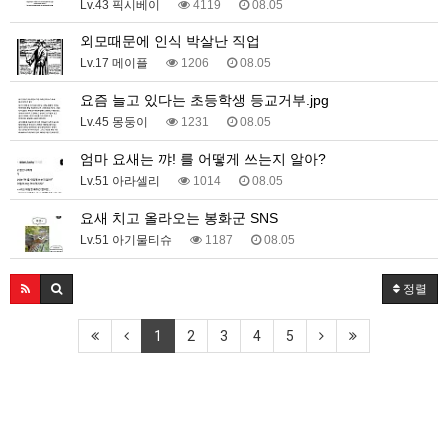
Lv.43 픽시베이
4119
08.05
외모때문에 인식 박살난 직업
Lv.17 메이플
1206
08.05
요즘 늘고 있다는 초등학생 등교거부.jpg
Lv.45 몽둥이
1231
08.05
엄마 요새는 꺄! 를 어떻게 쓰는지 알아?
Lv.51 아라셀리
1014
08.05
요새 치고 올라오는 봉화군 SNS
Lv.51 아기물티슈
1187
08.05
정렬
1
2
3
4
5