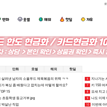
로
만화
웃썰
해외
핫딜
자유
외
여
나
백
모
러
도
종
때
분
이
원
문
13
제
이
다는 시각장애 근황
외모때문에 인식 박살난 직업
여러분 13살짜리가 복싱 좀 배웠다고 깝치는데 어떻게 할까요?
나도 이제 여친이 생겼다.
백종원이 알려
만화
웃썰
해외
핫딜
에
살
여
알
인
짜
친
려
 살려낸 남자의 소울푸드 제육볶음의 위력 ㅋㅋ
망해가던 장사를 살려낸 남자의 소울푸드 제육볶음의 위력 ㅋㅋ
세계 담배 시총 TOP 1
지나가는 시
08.05
08.05
6
식
리
이
주
?"
외모때문에 인식 박살난 직업
드디어 정복했다는 시각장애
리가 복싱 좀 배웠다고 깝치는데 어떻게 할까요?
08.05
08.05
키 150 여
7
박
가
생
는
도’
요즘 늘고 있다는 초등학생 등교거부.jpg
나도 이제 여친이 생겼
08.05
08.05
OP 15
요새 치고 
8
살
복
겼
가
 이유
엄마 요새는 꺄! 를 어떻게 쓰는지 알아?
카톡 프사 때문에 엄마한테 
08.05
08.05
 초등학생 등교거부.jpg
나도 이제 
9
난
싱
다.
장
JPG
요새 치고 올라오는 봉화군 SNS
여러분 13살짜리가 복싱 좀 배웠다고 깝치는데 어떻게 
08.05
08.05
 박살난 직업
이번에 아마
10