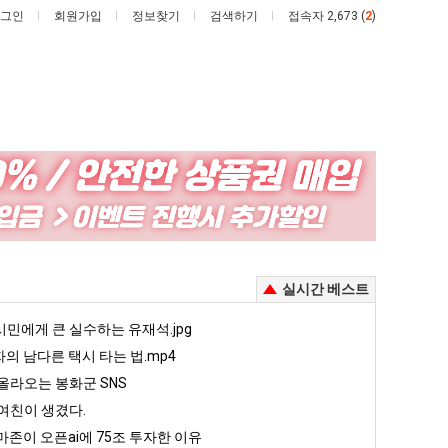
그인
회원가입
정보찾기
검색하기
접속자 2,673 (
2
)
양
드
산
디
기
어
온
정
주는 가장 최악의 창업과정 .JPG
양산 기온 닷새째 40도 넘겨…‘최고기온 42도 가능성도’
드디어 정복했다는 시각장애 근황
실시간 베스트
닷
복
새
했
5
민에게 큰 실수하는 유재석.jpg
퇴사했다!!!!
08.05
08.05
째
다
 근황
서울 토박이 안재현 "왜 서울로 독립해?"
자의 남다른 택시 타는 법.mp4
08.05
08.05
40
는
다.
양산 기온 닷새째 40도 넘겨…‘최고기온 42도 가능성도’
08.05
08.05
올라오는 봉화군 SNS
도
시
혼남;;
이번에 아마존이 오픈ai에 75조 투자한 이유
08.05
08.05
여친이 생겼다.
넘
각
할까요?
백종원이 알려주는 가장 최악의 창업과정 .JPG
08.05
08.05
존이 오픈ai에 75조 투자한 이유