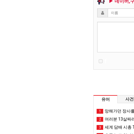
▶ 네이버,
사건
유머
망해가던 장사를
1
여러분 13살짜
2
세계 담배 시총 T
3