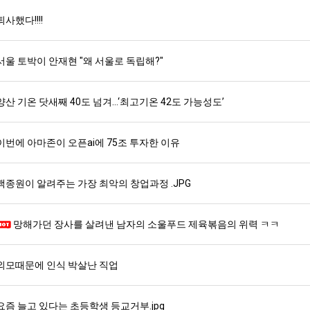
퇴사했다!!!!
서울 토박이 안재현 "왜 서울로 독립해?"
양산 기온 닷새째 40도 넘겨…‘최고기온 42도 가능성도’
이번에 아마존이 오픈ai에 75조 투자한 이유
백종원이 알려주는 가장 최악의 창업과정 .JPG
망해가던 장사를 살려낸 남자의 소울푸드 제육볶음의 위력 ㅋㅋ
외모때문에 인식 박살난 직업
요즘 늘고 있다는 초등학생 등교거부.jpg