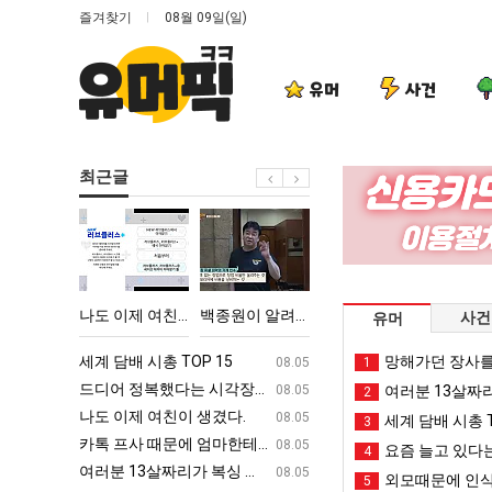
즐겨찾기
08월 09일(일)
유머
사건
최근글
나
백
양
드
도
종
산
디
이
원
기
어
제
이
온
정
다고 깝치는데 어떻게 할까요?
나도 이제 여친이 생겼다.
백종원이 알려주는 가장 최악의 창업과정 .JPG
양산 기온 닷새째 40도 넘겨…‘최고기온 42도 가능성도’
드디어 정복했
사건
유머
여
알
닷
복
친
려
새
했
ㅋㅋ
세계 담배 시총 TOP 15
퇴사했다!!!!
망해가던 장사를
08.05
08.05
1
이
주
째
다
업
드디어 정복했다는 시각장애 근황
서울 토박이 안재현 "왜 서울로 독립해
08.05
08.05
여러분 13살짜
2
생
는
40
는
g
나도 이제 여친이 생겼다.
양산 기온 닷새째 40도 넘겨…‘최고기온 42도 가능성
08.05
08.05
세계 담배 시총 T
3
겼
가
도
시
카톡 프사 때문에 엄마한테 혼남;;
이번에 아마존이 오픈ai에 75조 투자한
08.05
08.05
요즘 늘고 있다는
4
다.
장
넘
각
S
여러분 13살짜리가 복싱 좀 배웠다고 깝치는데 어떻게 할까요?
백종원이 알려주는 가장 최악의 창업과정 .
08.05
08.05
외모때문에 인식
5