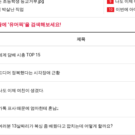
 초등학생 등교거부.jpg
나도 이제 
9
 박살난 직업
이번에 아마
10
글에 '유머픽'을 검색해보세요!
제목
세계 담배 시총 TOP 15
드디어 정복했다는 시각장애 근황
나도 이제 여친이 생겼다.
카톡 프사 때문에 엄마한테 혼남;;
여러분 13살짜리가 복싱 좀 배웠다고 깝치는데 어떻게 할까요?