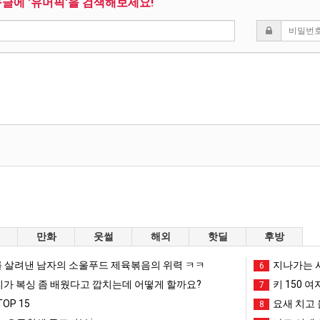
구글에 '유머픽'을 검색해보세요!
만화
웃썰
해외
핫딜
후방
 살려낸 남자의 소울푸드 제육볶음의 위력 ㅋㅋ
지나가는 시
6
리가 복싱 좀 배웠다고 깝치는데 어떻게 할까요?
키 150 여
7
OP 15
요새 치고 
8