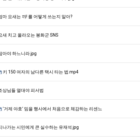
엄마 요새는 꺄! 를 어떻게 쓰는지 알아?
요새 치고 올라오는 봉화군 SNS
참아야 하느니라.jpg
키 150 여자의 남다른 택시 타는 법.mp4
조상님들 열대야 피서법
'거제 야호' 밈을 행사에서 처음으로 체감하는 리센느
지나가는 시민에게 큰 실수하는 유재석.jpg