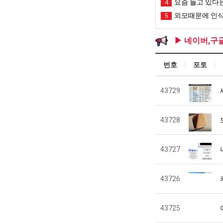
요즘 늘고 있다는
4
외모때문에 인식
5
▶ 네이버,구
번호
포토
43729
43728
43727
43726
43725