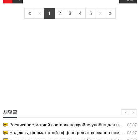
1
2
3
4
5
새댓글
Расписание матчей составлено крайне удобно для нашего часово…
08.07
Надеюсь, формат плей-офф не решат внезапно поменять. https:/…
08.07