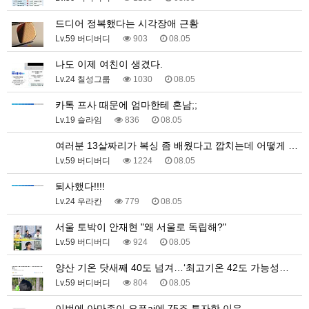
드디어 정복했다는 시각장애 근황
Lv.59 버디버디
903
08.05
나도 이제 여친이 생겼다.
Lv.24 칠성그룹
1030
08.05
카톡 프사 때문에 엄마한테 혼남;;
Lv.19 슬라임
836
08.05
여러분 13살짜리가 복싱 좀 배웠다고 깝치는데 어떻게 …
Lv.59 버디버디
1224
08.05
퇴사했다!!!!
Lv.24 우라칸
779
08.05
서울 토박이 안재현 "왜 서울로 독립해?"
Lv.59 버디버디
924
08.05
양산 기온 닷새째 40도 넘겨…‘최고기온 42도 가능성…
Lv.59 버디버디
804
08.05
이번에 아마존이 오픈ai에 75조 투자한 이유