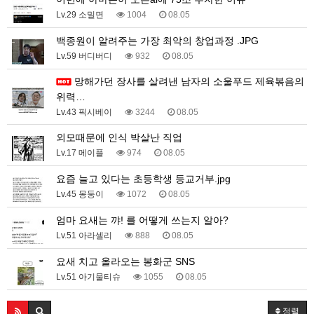
Lv.29 소밀면
1004
08.05
백종원이 알려주는 가장 최악의 창업과정 .JPG
Lv.59 버디버디
932
08.05
망해가던 장사를 살려낸 남자의 소울푸드 제육볶음의
위력…
Lv.43 픽시베이
3244
08.05
외모때문에 인식 박살난 직업
Lv.17 메이플
974
08.05
요즘 늘고 있다는 초등학생 등교거부.jpg
Lv.45 몽둥이
1072
08.05
엄마 요새는 꺄! 를 어떻게 쓰는지 알아?
Lv.51 아라셀리
888
08.05
요새 치고 올라오는 봉화군 SNS
Lv.51 아기물티슈
1055
08.05
정렬