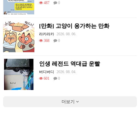
487
0
[만화] 고양이 응가하는 만화
라카라카
2026. 08. 06.
368
0
인생 레전드 역대급 운빨
버디버디
2026. 08. 04.
601
0
더보기