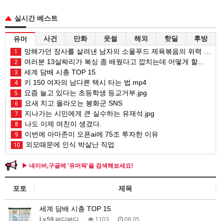
실시간 베스트
사건
만화
웃썰
해외
핫딜
후방
유머
망해가던 장사를 살려낸 남자의 소울푸드 제육볶음의 위력 ㅋㅋ
1
여러분 13살짜리가 복싱 좀 배웠다고 깝치는데 어떻게 할까요?
2
세계 담배 시총 TOP 15
3
키 150 여자의 남다른 택시 타는 법.mp4
4
요즘 늘고 있다는 초등학생 등교거부.jpg
5
요새 치고 올라오는 봉화군 SNS
6
지나가는 시민에게 큰 실수하는 유재석.jpg
7
나도 이제 여친이 생겼다.
8
이번에 아마존이 오픈ai에 75조 투자한 이유
9
외모때문에 인식 박살난 직업
10
▶ 네이버,구글에 '유머픽'을 검색해보세요!
포토
제목
세계 담배 시총 TOP 15
Lv.59 버디버디
1103
08.05