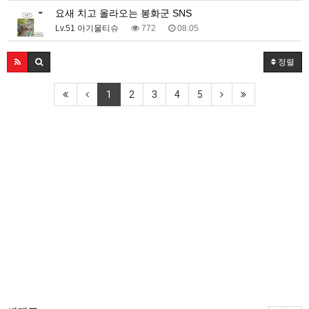
요새 치고 올라오는 봉화군 SNS
Lv.51 아기물티슈
772
08.05
정렬
1
2
3
4
5