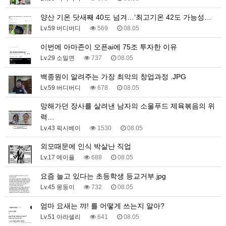
양산 기온 닷새째 40도 넘겨…‘최고기온 42도 가능성…
Lv.59 버디버디
569
08.05
이번에 아마존이 오픈ai에 75조 투자한 이유
Lv.29 소밀면
737
08.05
백종원이 알려주는 가장 최악의 창업과정 .JPG
Lv.59 버디버디
678
08.05
망해가던 장사를 살려낸 남자의 소울푸드 제육볶음의 위
력…
Lv.43 픽시베이
1530
08.05
외모때문에 인식 박살난 직업
Lv.17 메이플
688
08.05
요즘 늘고 있다는 초등학생 등교거부.jpg
Lv.45 몽둥이
732
08.05
엄마 요새는 꺄! 를 어떻게 쓰는지 알아?
Lv.51 아라셀리
641
08.05