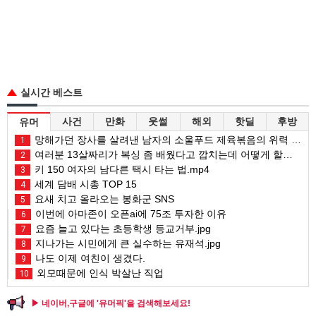
실시간 베스트
사건
만화
웃썰
해외
핫딜
후방
유머
망해가던 장사를 살려낸 남자의 소울푸드 제육볶음의 위력 ㅋㅋ
1
여러분 13살짜리가 복싱 좀 배웠다고 깝치는데 어떻게 할까요?
2
키 150 여자의 남다른 택시 타는 법.mp4
3
세계 담배 시총 TOP 15
4
요새 치고 올라오는 봉화군 SNS
5
이번에 아마존이 오픈ai에 75조 투자한 이유
6
요즘 늘고 있다는 초등학생 등교거부.jpg
7
지나가는 시민에게 큰 실수하는 유재석.jpg
8
나도 이제 여친이 생겼다.
9
외모때문에 인식 박살난 직업
10
▶ 네이버,구글에 '유머픽'을 검색해보세요!