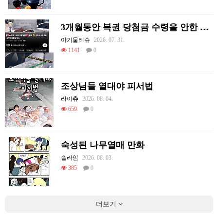
3개월동안 복권 당첨금 수령을 안한 이유
아기물티슈
2026. 07. 31.
1141
0
조상님들 열대야 피서법
라이츄
2026. 08. 04.
659
0
숙성된 나무열매 만화
슬라임
2026. 08. 03.
385
0
더보기