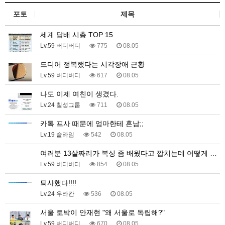
포토
제목
세계 담배 시총 TOP 15
Lv.59 버디버디
775
08.05
드디어 정복했다는 시각장애 근황
Lv.59 버디버디
617
08.05
나도 이제 여친이 생겼다.
Lv.24 칠성그룹
711
08.05
카톡 프사 때문에 엄마한테 혼남;;
Lv.19 슬라임
542
08.05
여러분 13살짜리가 복싱 좀 배웠다고 깝치는데 어떻게 …
Lv.59 버디버디
854
08.05
퇴사했다!!!!
Lv.24 우라칸
536
08.05
서울 토박이 안재현 "왜 서울로 독립해?"
Lv.59 버디버디
670
08.05