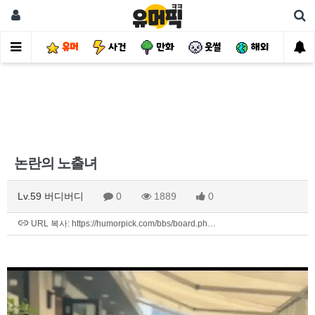
유머
사건
만화
웃썰
해외
핫
논란의 노출녀
Lv.59 버디버디
0
1889
0
URL 복사: https://humorpick.com/bbs/board.ph…