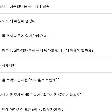
드디어 정복했다는 시각장애 근황
나도 이제 여친이 생겼다.
카톡 프사 때문에 엄마한테 혼남;;
여러분 13살짜리가 복싱 좀 배웠다고 깝치는데 어떻게 할까요?
퇴사했다!!!!
서울 토박이 안재현 "왜 서울로 독립해?"
양산 기온 닷새째 40도 넘겨…‘최고기온 42도 가능성도’
이번에 아마존이 오픈ai에 75조 투자한 이유