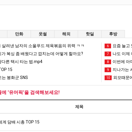
만화
웃썰
해외
핫딜
후방
 살려낸 남자의 소울푸드 제육볶음의 위력 ㅋㅋ
요즘 늘고 
6
리가 복싱 좀 배웠다고 깝치는데 어떻게 할까요?
나도 이제 
7
남다른 택시 타는 법.mp4
이번에 아마
8
OP 15
지나가는 시
9
는 봉화군 SNS
외모때문에
10
글에 '유머픽'을 검색해보세요!
제목
세계 담배 시총 TOP 15