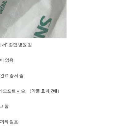
서” 종합 병원 감
이 없음
완료 증서 줌
케모포트 시술. （약물 효과 2배）
고 함
꺼라 믿음.