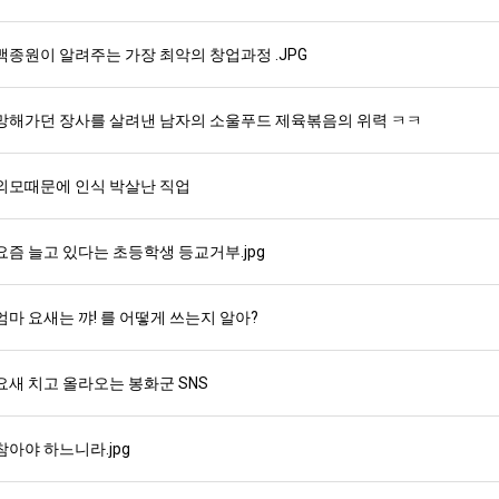
백종원이 알려주는 가장 최악의 창업과정 .JPG
망해가던 장사를 살려낸 남자의 소울푸드 제육볶음의 위력 ㅋㅋ
외모때문에 인식 박살난 직업
요즘 늘고 있다는 초등학생 등교거부.jpg
엄마 요새는 꺄! 를 어떻게 쓰는지 알아?
요새 치고 올라오는 봉화군 SNS
참아야 하느니라.jpg