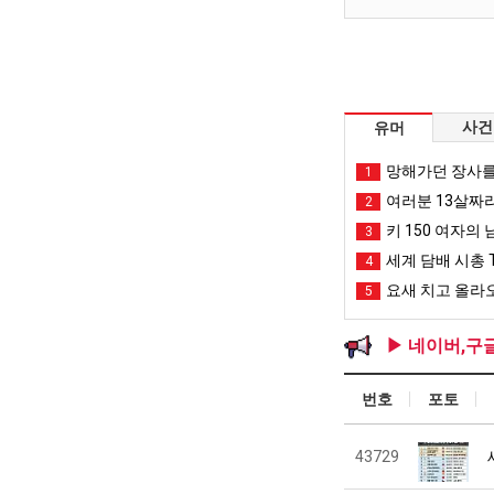
사건
유머
망해가던 장사를
1
여러분 13살짜
2
키 150 여자의 
3
세계 담배 시총 T
4
요새 치고 올라오
5
▶ 네이버,구
번호
포토
43729