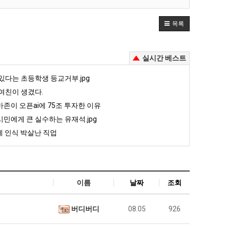
목록
실시간 베스트
있다는 초등학생 등교거부.jpg
여친이 생겼다.
존이 오픈ai에 75조 투자한 이유
민에게 큰 실수하는 유재석.jpg
 인식 박살난 직업
이름
날짜
조회
버디버디
08.05
926