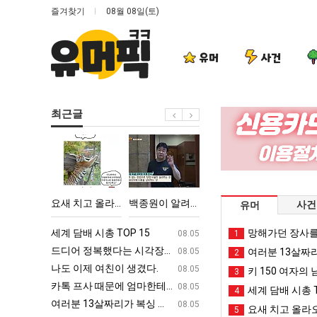
즐겨찾기
08월 08일(토)
유머
사건
최근글
요
백
양
엄
새
종
산
마
치
원
기
요
고
이
온
새
다고 깝치는데 어떻게 할까요?
요새 치고 올라오는 봉화군 SNS
백종원이 알려주는 가장 최악의 창업과정 .JPG
양산 기온 닷새째 40도 넘겨…‘최고기온 42도 가능성도’
엄마 요새는 꺄!
사건
유머
올
알
닷
는
라
려
새
꺄!
ㅋㅋ
세계 담배 시총 TOP 15
퇴사했다!!!!
망해가던 장사를
08.05
08.05
1
오
주
째
를
업
드디어 정복했다는 시각장애 근황
서울 토박이 안재현 "왜 서울로 독립해
08.05
08.05
여러분 13살짜
2
는
는
40
어
g
나도 이제 여친이 생겼다.
양산 기온 닷새째 40도 넘겨…‘최고기온 42도 가능성
08.05
08.05
키 150 여자의 
3
봉
가
도
떻
카톡 프사 때문에 엄마한테 혼남;;
이번에 아마존이 오픈ai에 75조 투자한
08.05
08.05
세계 담배 시총 T
4
화
장
넘
게
S
여러분 13살짜리가 복싱 좀 배웠다고 깝치는데 어떻게 할까요?
백종원이 알려주는 가장 최악의 창업과정 .
08.05
08.05
요새 치고 올라오
5