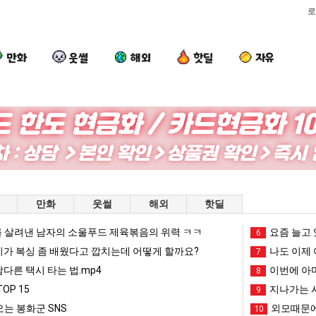
로
만화
웃썰
해외
핫딜
자유
요
여
요
백
즘
러
새
종
늘
분
치
원
고
13
고
이
 를 어떻게 쓰는지 알아?
요즘 늘고 있다는 초등학생 등교거부.jpg
여러분 13살짜리가 복싱 좀 배웠다고 깝치는데 어떻게 할까요?
요새 치고 올라오는 봉화군 SNS
백종원이 알려
만화
웃썰
해외
핫딜
있
살
올
알
다
짜
라
려
 살려낸 남자의 소울푸드 제육볶음의 위력 ㅋㅋ
망해가던 장사를 살려낸 남자의 소울푸드 제육볶음의 위력 ㅋㅋ
세계 담배 시총 TOP 1
요즘 늘고 
08.05
08.05
6
는
리
오
주
?"
외모때문에 인식 박살난 직업
드디어 정복했다는 시각장애
리가 복싱 좀 배웠다고 깝치는데 어떻게 할까요?
08.05
08.05
나도 이제 
7
초
가
는
는
도’
요즘 늘고 있다는 초등학생 등교거부.jpg
나도 이제 여친이 생겼
08.05
08.05
남다른 택시 타는 법.mp4
이번에 아마
8
등
복
봉
가
 이유
엄마 요새는 꺄! 를 어떻게 쓰는지 알아?
카톡 프사 때문에 엄마한테 
08.05
08.05
OP 15
지나가는 시
9
학
싱
화
장
JPG
요새 치고 올라오는 봉화군 SNS
여러분 13살짜리가 복싱 좀 배웠다고 깝치는데 어떻게 
08.05
08.05
는 봉화군 SNS
외모때문에
10