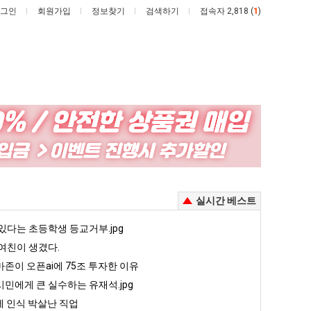
그인
회원가입
정보찾기
검색하기
접속자 2,818 (
1
)
양
엄
산
마
기
요
온
새
주는 가장 최악의 창업과정 .JPG
양산 기온 닷새째 40도 넘겨…‘최고기온 42도 가능성도’
엄마 요새는 꺄! 를 어떻게 쓰는지 알아?
실시간 베스트
닷
는
새
꺄!
5
있다는 초등학생 등교거부.jpg
퇴사했다!!!!
08.05
08.05
째
를
 근황
서울 토박이 안재현 "왜 서울로 독립해?"
여친이 생겼다.
08.05
08.05
40
어
다.
양산 기온 닷새째 40도 넘겨…‘최고기온 42도 가능성도’
08.05
08.05
존이 오픈ai에 75조 투자한 이유
도
떻
혼남;;
이번에 아마존이 오픈ai에 75조 투자한 이유
08.05
08.05
민에게 큰 실수하는 유재석.jpg
넘
게
할까요?
백종원이 알려주는 가장 최악의 창업과정 .JPG
08.05
08.05
 인식 박살난 직업