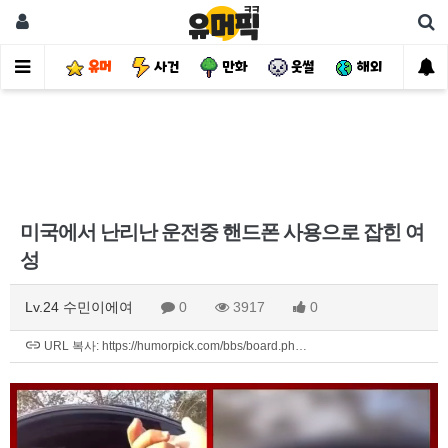
유머
사건
만화
웃썰
해외
핫
미국에서 난리난 운전중 핸드폰 사용으로 잡힌 여
성
Lv.24 수민이에여
0
3917
0
URL 복사: https://humorpick.com/bbs/board.ph…