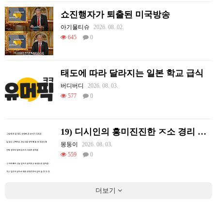
쇼진행자가 퇴출된 미국방송
아기물티슈
2026. 08. 02.
645
0
태도에 따라 달라지는 일본 학교 급식
버디버디
2026. 08. 03.
577
0
19) 디시인의 흥미진진한 ㅈ소 경리 ㄸ먹은 썰
몽둥이
2026. 08. 03.
559
0
더보기