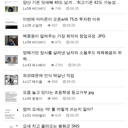
양산 기온 닷새째 40도 넘겨…‘최고기온 42도 가능성…
Lv.59 버디버디
746
08.05
이번에 아마존이 오픈ai에 75조 투자한 이유
Lv.29 소밀면
937
08.05
백종원이 알려주는 가장 최악의 창업과정 .JPG
Lv.59 버디버디
870
08.05
망해가던 장사를 살려낸 남자의 소울푸드 제육볶음의 위
력…
Lv.43 픽시베이
2791
08.05
외모때문에 인식 박살난 직업
Lv.17 메이플
908
08.05
요즘 늘고 있다는 초등학생 등교거부.jpg
Lv.45 몽둥이
980
08.05
엄마 요새는 꺄! 를 어떻게 쓰는지 알아?
Lv.51 아라셀리
818
08.05
요새 치고 올라오는 봉화군 SNS