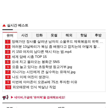
실시간 베스트
사건
만화
웃썰
해외
핫딜
후방
유머
망해가던 장사를 살려낸 남자의 소울푸드 제육볶음의 위력 ㅋㅋ
1
여러분 13살짜리가 복싱 좀 배웠다고 깝치는데 어떻게 할까요?
2
키 150 여자의 남다른 택시 타는 법.mp4
3
세계 담배 시총 TOP 15
4
요새 치고 올라오는 봉화군 SNS
5
요즘 늘고 있다는 초등학생 등교거부.jpg
6
지나가는 시민에게 큰 실수하는 유재석.jpg
7
나도 이제 여친이 생겼다.
8
이번에 아마존이 오픈ai에 75조 투자한 이유
9
외모때문에 인식 박살난 직업
10
▶ 네이버,구글에 '유머픽'을 검색해보세요!