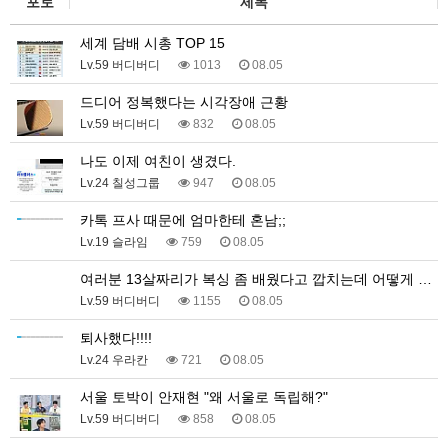
포토
제목
세계 담배 시총 TOP 15
Lv.59 버디버디
1013
08.05
드디어 정복했다는 시각장애 근황
Lv.59 버디버디
832
08.05
나도 이제 여친이 생겼다.
Lv.24 칠성그룹
947
08.05
카톡 프사 때문에 엄마한테 혼남;;
Lv.19 슬라임
759
08.05
여러분 13살짜리가 복싱 좀 배웠다고 깝치는데 어떻게 …
Lv.59 버디버디
1155
08.05
퇴사했다!!!!
Lv.24 우라칸
721
08.05
서울 토박이 안재현 "왜 서울로 독립해?"
Lv.59 버디버디
858
08.05