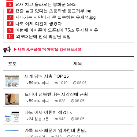
요새 치고 올라오는 봉화군 SNS
5
요즘 늘고 있다는 초등학생 등교거부.jpg
6
지나가는 시민에게 큰 실수하는 유재석.jpg
7
나도 이제 여친이 생겼다.
8
이번에 아마존이 오픈ai에 75조 투자한 이유
9
외모때문에 인식 박살난 직업
10
▶ 네이버,구글에 '유머픽'을 검색해보세요!
포토
제목
세계 담배 시총 TOP 15
Lv.59 버디버디
1010
08.05
드디어 정복했다는 시각장애 근황
Lv.59 버디버디
828
08.05
나도 이제 여친이 생겼다.
Lv.24 칠성그룹
943
08.05
카톡 프사 때문에 엄마한테 혼남;;