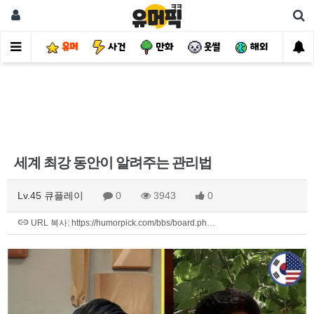
유머
사건
만화
웃썰
해외
핫
세계 최강 동안이 알려주는 관리법
Lv.45 큐플레이
0
3943
0
URL 복사: https://humorpick.com/bbs/board.ph…