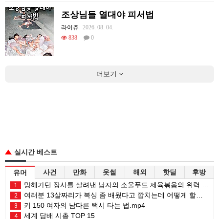
조상님들 열대야 피서법
라이츄
2026. 08. 04.
838
0
더보기
실시간 베스트
사건
만화
웃썰
해외
핫딜
후방
유머
망해가던 장사를 살려낸 남자의 소울푸드 제육볶음의 위력 ㅋㅋ
1
여러분 13살짜리가 복싱 좀 배웠다고 깝치는데 어떻게 할까요?
2
키 150 여자의 남다른 택시 타는 법.mp4
3
세계 담배 시총 TOP 15
4