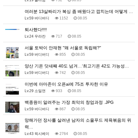
Lv.19 슬라임
752
08.05
여러분 13살짜리가 복싱 좀 배웠다고 깝치는데 어떻게 …
Lv.59 버디버디
1152
08.05
퇴사했다!!!!
Lv.24 우라칸
717
08.05
서울 토박이 안재현 "왜 서울로 독립해?"
Lv.59 버디버디
855
08.05
양산 기온 닷새째 40도 넘겨…‘최고기온 42도 가능성…
Lv.59 버디버디
742
08.05
이번에 아마존이 오픈ai에 75조 투자한 이유
Lv.29 소밀면
933
08.05
백종원이 알려주는 가장 최악의 창업과정 .JPG
Lv.59 버디버디
867
08.05
망해가던 장사를 살려낸 남자의 소울푸드 제육볶음의 위
력…
Lv.43 픽시베이
2764
08.05