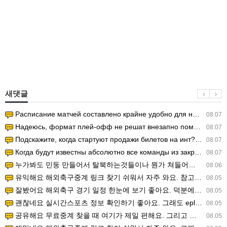
새댓글
Расписание матчей составлено крайне удобно для нашего часово…
08.07
Надеюсь, формат плей-офф не решат внезапно поменять. https:/…
08.07
Подскажите, когда стартуют продажи билетов на инт? https://g…
08.07
Когда будут известны абсолютно все команды из закрытых квали…
08.07
누가봐도 민둥 만들어서 탈북하는것들이나 뭔가 쳐들어오는 낌새를 미리 알아차리기 위함이지 저걸 전쟁준비라고 하…
08.06
유익해요 해외축구중계 링크 찾기 쉬워서 자주 와요. 참고로 무료스포츠중계 정보 확인할 때 출처 꼭 체크해요.…
08.05
잘봤어요 해외축구 경기 일정 한눈에 보기 좋아요. 덕분에 epl중계 볼 때 공식 중계 채널 먼저 찾아봐요. …
08.05
괜찮네요 실시간스포츠 정보 확인하기 좋아요. 그래도 epl중계 볼 때 공식 중계 채널 먼저 찾아봐요. 북마크…
08.05
공유해요 무료중계 찾을 때 여기가 제일 편해요. 그리고 무료스포츠중계 정보 확인할 때 출처 꼭 체크해요. 앞…
08.05