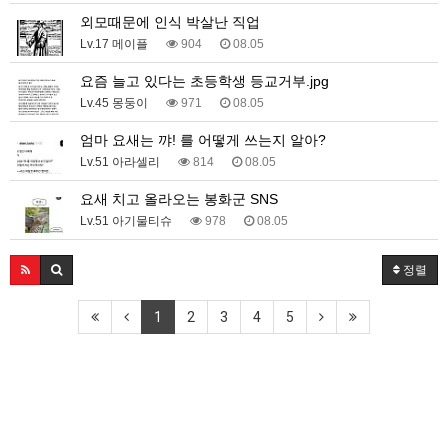
외모때문에 인식 박살난 직업
Lv.17 메이플
904
08.05
요즘 늘고 있다는 초등학생 등교거부.jpg
Lv.45 몽둥이
971
08.05
엄마 요새는 꺄! 를 어떻게 쓰는지 알아?
Lv.51 아라셀리
814
08.05
요새 치고 올라오는 봉화군 SNS
Lv.51 아기물티슈
978
08.05
정렬
1
2
3
4
5