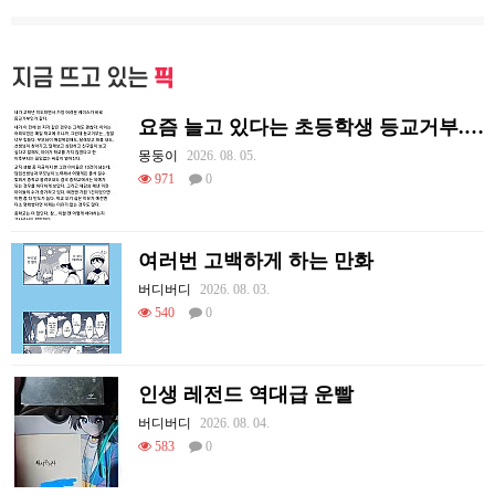
지금 뜨고 있는
픽
요즘 늘고 있다는 초등학생 등교거부.jpg
몽둥이
2026. 08. 05.
971
0
여러번 고백하게 하는 만화
버디버디
2026. 08. 03.
540
0
인생 레전드 역대급 운빨
버디버디
2026. 08. 04.
583
0