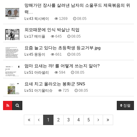
망해가던 장사를 살려낸 남자의 소울푸드 제육볶음의 위
력…
Lv.43 픽시베이
1269
08.05
외모때문에 인식 박살난 직업
Lv.17 메이플
645
08.05
요즘 늘고 있다는 초등학생 등교거부.jpg
Lv.45 몽둥이
661
08.05
엄마 요새는 꺄! 를 어떻게 쓰는지 알아?
Lv.51 아라셀리
594
08.05
요새 치고 올라오는 봉화군 SNS
Lv.51 아기물티슈
725
08.05
정렬
1
2
3
4
5