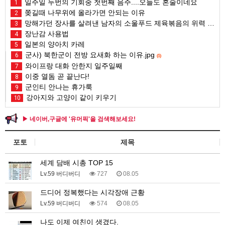
일주일 두번의 기회중 첫번째 음주....오늘도 혼술이네요
1
쫒길때 나무위에 올라가면 안되는 이유
2
망해가던 장사를 살려낸 남자의 소울푸드 제육볶음의 위력 ㅋㅋ
3
장난감 사용법
4
일본의 양아치 카레
5
군사) 북한군이 전방 요새화 하는 이유.jpg
6
(1)
와이프랑 대화 안한지 일주일째
7
이중 열돔 곧 끝난다!
8
군인티 안나는 휴가룩
9
강아지와 고양이 같이 키우기
10
▶ 네이버,구글에 '유머픽'을 검색해보세요!
포토
제목
세계 담배 시총 TOP 15
Lv.59 버디버디
727
08.05
드디어 정복했다는 시각장애 근황
Lv.59 버디버디
574
08.05
나도 이제 여친이 생겼다.