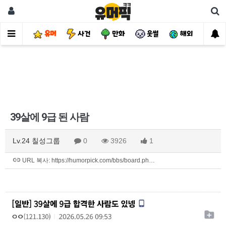
유머
사건
만화
웃썰
해외
핫
39살에 9급 된 사람
Lv.24 칠성그룹
0
3926
1
URL 복사: https://humorpick.com/bbs/board.ph…