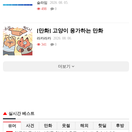
슬라임
2026. 08. 05.
498
0
[만화] 고양이 응가하는 만화
라카라카
2026. 08. 06.
341
0
더보기
실시간 베스트
사건
만화
웃썰
해외
핫딜
후방
유머