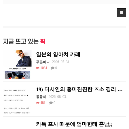
지금 뜨고 있는
픽
일본의 양아치 카레
푸른바다
2026. 07. 31.
1081
0
19) 디시인의 흥미진진한 ㅈ소 경리 ㄸ먹은 썰
몽둥이
2026. 08. 03.
481
0
카톡 프사 때문에 엄마한테 혼남;;