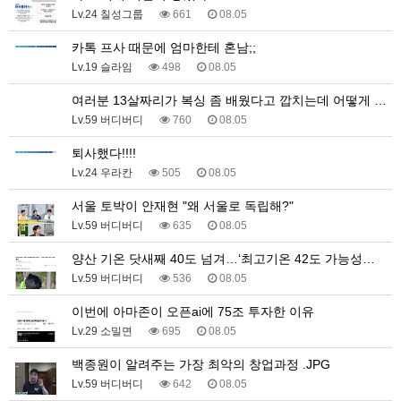
Lv.24 칠성그룹
661
08.05
카톡 프사 때문에 엄마한테 혼남;;
Lv.19 슬라임
498
08.05
여러분 13살짜리가 복싱 좀 배웠다고 깝치는데 어떻게 …
Lv.59 버디버디
760
08.05
퇴사했다!!!!
Lv.24 우라칸
505
08.05
서울 토박이 안재현 "왜 서울로 독립해?"
Lv.59 버디버디
635
08.05
양산 기온 닷새째 40도 넘겨…‘최고기온 42도 가능성…
Lv.59 버디버디
536
08.05
이번에 아마존이 오픈ai에 75조 투자한 이유
Lv.29 소밀면
695
08.05
백종원이 알려주는 가장 최악의 창업과정 .JPG
Lv.59 버디버디
642
08.05