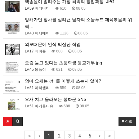
백종원이 알려주는 가장 최악의 창업과정 .JPG
Lv.59 버디버디
610
08.05
망해가던 장사를 살려낸 남자의 소울푸드 제육볶음의 위
력…
Lv.43 픽시베이
1128
08.05
외모때문에 인식 박살난 직업
Lv.17 메이플
608
08.05
요즘 늘고 있다는 초등학생 등교거부.jpg
Lv.45 몽둥이
621
08.05
엄마 요새는 꺄! 를 어떻게 쓰는지 알아?
Lv.51 아라셀리
559
08.05
요새 치고 올라오는 봉화군 SNS
Lv.51 아기물티슈
688
08.05
정렬
1
2
3
4
5