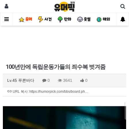
유머
사건
만화
웃썰
해외
핫
100년만에 독립운동가들의 죄수복 벗겨줌
Lv.45 푸른바다
0
3641
0
URL 복사: https://humorpick.com/bbs/board.ph…