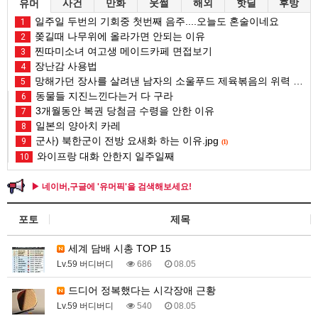
사건
만화
웃썰
해외
핫딜
후방
유머
일주일 두번의 기회중 첫번째 음주....오늘도 혼술이네요
1
쫒길때 나무위에 올라가면 안되는 이유
2
찐따미소녀 여고생 메이드카페 면접보기
3
장난감 사용법
4
망해가던 장사를 살려낸 남자의 소울푸드 제육볶음의 위력 ㅋㅋ
5
동물들 지진느낀다는거 다 구라
6
3개월동안 복권 당첨금 수령을 안한 이유
7
일본의 양아치 카레
8
군사) 북한군이 전방 요새화 하는 이유.jpg
9
(1)
와이프랑 대화 안한지 일주일째
10
▶ 네이버,구글에 '유머픽'을 검색해보세요!
포토
제목
세계 담배 시총 TOP 15
Lv.59 버디버디
686
08.05
드디어 정복했다는 시각장애 근황
Lv.59 버디버디
540
08.05