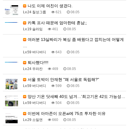
나도 이제 여친이 생겼다.
Lv.24 칠성그룹
621
08.05
카톡 프사 때문에 엄마한테 혼남;;
Lv.19 슬라임
461
08.05
여러분 13살짜리가 복싱 좀 배웠다고 깝치는데 어떻게
…
Lv.59 버디버디
643
08.05
퇴사했다!!!!
Lv.24 우라칸
469
08.05
서울 토박이 안재현 "왜 서울로 독립해?"
Lv.59 버디버디
599
08.05
양산 기온 닷새째 40도 넘겨…‘최고기온 42도 가능성…
Lv.59 버디버디
504
08.05
이번에 아마존이 오픈ai에 75조 투자한 이유
Lv.29 소밀면
660
08.05