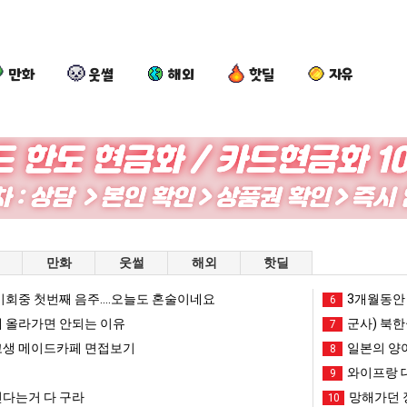
만화
웃썰
해외
핫딜
자유
여
망
퇴
나
러
해
사
도
분
가
했
이
13
던
다!!!!
제
픈ai에 75조 투자한 이유
여러분 13살짜리가 복싱 좀 배웠다고 깝치는데 어떻게 할까요?
망해가던 장사를 살려낸 남자의 소울푸드 제육볶음의 위력 ㅋㅋ
퇴사했다!!!!
나도 
만화
웃썰
해외
핫딜
살
장
여
짜
사
친
회중 첫번째 음주....오늘도 혼술이네요
망해가던 장사를 살려낸 남자의 소울푸드 제육볶음의 위력 ㅋㅋ
세계 담배 시총 TOP 1
3개월동안 
08.05
08.05
6
리
를
이
?"
외모때문에 인식 박살난 직업
드디어 정복했다는 시각장애
 올라가면 안되는 이유
08.05
08.05
군사) 북한
7
가
살
생
도’
요즘 늘고 있다는 초등학생 등교거부.jpg
나도 이제 여친이 생겼
08.05
08.05
생 메이드카페 면접보기
일본의 양
8
복
려
겼
 이유
엄마 요새는 꺄! 를 어떻게 쓰는지 알아?
카톡 프사 때문에 엄마한테 
08.05
08.05
와이프랑 
9
싱
낸
다.
JPG
요새 치고 올라오는 봉화군 SNS
여러분 13살짜리가 복싱 좀 배웠다고 깝치는데 어떻게 
08.05
08.05
다는거 다 구라
망해가던 
10