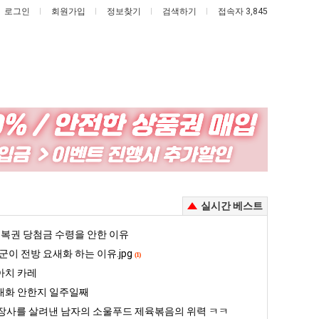
로그인
회원가입
정보찾기
검색하기
접속자 3,845
요
이
즘
번
늘
에
고
아
이제 여친이 생겼다.
요즘 늘고 있다는 초등학생 등교거부.jpg
이번에 아마존이 오픈ai에 75조 투자한 이유
실시간 베스트
있
마
다
존
5
복권 당첨금 수령을 안한 이유
퇴사했다!!!!
08.05
08.05
는
이
 근황
서울 토박이 안재현 "왜 서울로 독립해?"
군이 전방 요새화 하는 이유.jpg
08.05
08.05
(1)
초
오
다.
양산 기온 닷새째 40도 넘겨…‘최고기온 42도 가능성도’
08.05
08.05
아치 카레
등
픈
혼남;;
이번에 아마존이 오픈ai에 75조 투자한 이유
08.05
08.05
대화 안한지 일주일째
학
ai
할까요?
백종원이 알려주는 가장 최악의 창업과정 .JPG
08.05
08.05
장사를 살려낸 남자의 소울푸드 제육볶음의 위력 ㅋㅋ