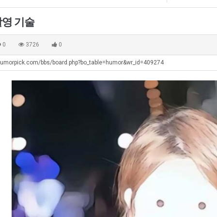
좀
남
배
자
영 기술
웠
의
. …
재밌네요 축구중계 생각할 때 도움 되는 팁이 많네요. 그리고 해외축구 경기 볼 때 정식 스트리밍 서비스 이용…
너무 슬프당...
08.05
08.04
다
소
에도 여기 …
좋네요 축구무료중계 사이트 중에 여기가 최고예요. 참고로 축구무료중계도 합법적인 곳에서 봐야 마음 편해요. …
ㅠ
08.05
08.04
0
3726
0
고
울
요. 앞으로…
재밌네요 요즘 스포츠중계 볼 때마다 이 사이트 먼저 들어와요. 그래도 축구무료중계도 합법적인 곳에서 봐야 마…
존온나 비호감 퉤
08.05
08.04
깝
푸
humorpick.com/bbs/board.php?bo_table=humor&wr_id=409274
해요. 주변…
좋네요 epl중계 일정 확인할 때 유용해요. 그런데 무료스포츠중계 정보 확인할 때 출처 꼭 체크해요. 계속 …
08.05
08.04
치
드
해요. 주변…
공유해요 요즘 스포츠중계 볼 때마다 이 사이트 먼저 들어와요. 그런데 축구무료중계도 합법적인 곳에서 봐야 마…
08.05
08.04
는
제
이용해요.…
공유해요 무료중계 찾을 때 여기가 제일 편해요. 참고로 무료스포츠중계 정보 확인할 때 출처 꼭 체크해요. 북…
08.05
08.04
데
육
 다…
좋네요 무료중계 찾을 때 여기가 제일 편해요. 그치만 축구무료중계도 합법적인 곳에서 봐야 마음 편해요. 앞으…
08.04
08.04
어
볶
 곳만 이용…
공유해요 epl중계 일정 확인할 때 유용해요. 그런데 epl중계 볼 때 공식 중계 채널 먼저 찾아봐요. 다음…
08.04
08.04
떻
음
이용해요. …
잘봤어요 epl중계 일정 확인할 때 유용해요. 그래서 해외축구중계도 정식 서비스로 봐야 안전해요. 북마크 해…
08.04
08.04
게
의
요.…
재밌네요 해외축구 경기 일정 한눈에 보기 좋아요. 그나저나 스포츠무료중계 찾을 때 신뢰할 수 있는 곳만 이용…
08.04
08.04
할
위
를게…
도움돼요 실시간스포츠 정보 확인하기 좋아요. 그래서 스포츠중계는 합법적인 경로로만 시청하려 해요. 앞으로도 …
08.04
08.04
까
력
비스 이용해…
추천해요 해외축구 경기 일정 한눈에 보기 좋아요. 그치만 축구중계 보면서 불법 사이트는 피해요. 덕분에 더 …
08.04
08.04
요?
ㅋ
주변에도 추…
헐 닮았네요...ㅋ
08.04
07.30
ㅋ
전해…
내 알빠가 아닌데 시간내서 가줘야하는 이유가?
08.04
07.26
은 …
옷을 벗어 던지면 된다
08.04
07.21