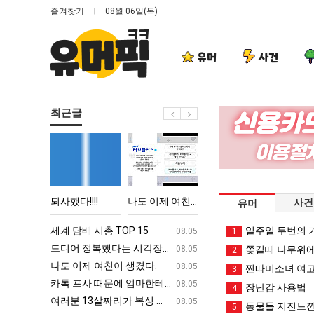
즐겨찾기
08월 06일(목)
유머
사건
최근글
퇴
나
요
이
사
도
즘
번
했
이
늘
에
다!!!!
제
고
아
울푸드 제육볶음의 위력 ㅋㅋ
퇴사했다!!!!
나도 이제 여친이 생겼다.
요즘 늘고 있다는 초등학생 등교거부.jpg
이번에 아마존이 오
사건
유머
여
있
마
친
다
존
ㅋㅋ
세계 담배 시총 TOP 15
퇴사했다!!!!
일주일 두번의 기
08.05
08.05
1
이
는
이
업
드디어 정복했다는 시각장애 근황
서울 토박이 안재현 "왜 서울로 독립해
08.05
08.05
쫒길때 나무위에
2
생
초
오
g
나도 이제 여친이 생겼다.
양산 기온 닷새째 40도 넘겨…‘최고기온 42도 가능성
08.05
08.05
찐따미소녀 여고
3
겼
등
픈
카톡 프사 때문에 엄마한테 혼남;;
이번에 아마존이 오픈ai에 75조 투자한
08.05
08.05
장난감 사용법
4
다.
학
ai
S
여러분 13살짜리가 복싱 좀 배웠다고 깝치는데 어떻게 할까요?
백종원이 알려주는 가장 최악의 창업과정 .
08.05
08.05
동물들 지진느낀
5