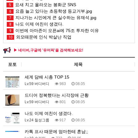
요새 치고 올라오는 봉화군 SNS
5
요즘 늘고 있다는 초등학생 등교거부.jpg
6
지나가는 시민에게 큰 실수하는 유재석.jpg
7
나도 이제 여친이 생겼다.
8
이번에 아마존이 오픈ai에 75조 투자한 이유
9
외모때문에 인식 박살난 직업
10
▶ 네이버,구글에 '유머픽'을 검색해보세요!
포토
제목
세계 담배 시총 TOP 15
Lv.59 버디버디
983
08.05
드디어 정복했다는 시각장애 근황
Lv.59 버디버디
801
08.05
나도 이제 여친이 생겼다.
Lv.24 칠성그룹
917
08.05
카톡 프사 때문에 엄마한테 혼남;;