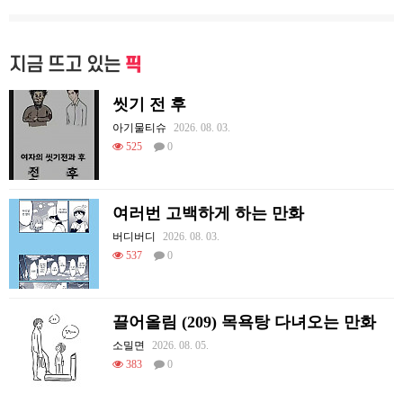
지금 뜨고 있는
픽
씻기 전 후
아기물티슈
2026. 08. 03.
525
0
여러번 고백하게 하는 만화
버디버디
2026. 08. 03.
537
0
끌어올림 (209) 목욕탕 다녀오는 만화
소밀면
2026. 08. 05.
383
0