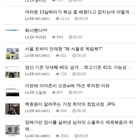
Lv.19 슬라임
723
08.05
여러분 13살짜리가 복싱 좀 배웠다고 깝치는데 어떻게 …
Lv.59 버디버디
1114
08.05
퇴사했다!!!!
Lv.24 우라칸
694
08.05
서울 토박이 안재현 "왜 서울로 독립해?"
Lv.59 버디버디
831
08.05
양산 기온 닷새째 40도 넘겨…‘최고기온 42도 가능성…
Lv.59 버디버디
726
08.05
이번에 아마존이 오픈ai에 75조 투자한 이유
Lv.29 소밀면
907
08.05
백종원이 알려주는 가장 최악의 창업과정 .JPG
Lv.59 버디버디
840
08.05
망해가던 장사를 살려낸 남자의 소울푸드 제육볶음의 위
력…
Lv.43 픽시베이
2581
08.05