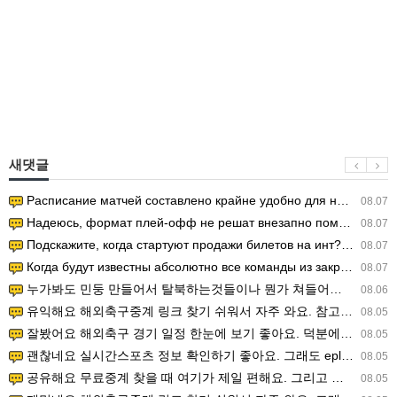
새댓글
Расписание матчей составлено крайне удобно для нашего часово…
08.07
Надеюсь, формат плей-офф не решат внезапно поменять. https:/…
08.07
Подскажите, когда стартуют продажи билетов на инт? https://g…
08.07
Когда будут известны абсолютно все команды из закрытых квали…
08.07
누가봐도 민둥 만들어서 탈북하는것들이나 뭔가 쳐들어오는 낌새를 미리 알아차리기 위함이지 저걸 전쟁준비라고 하…
08.06
유익해요 해외축구중계 링크 찾기 쉬워서 자주 와요. 참고로 무료스포츠중계 정보 확인할 때 출처 꼭 체크해요.…
08.05
잘봤어요 해외축구 경기 일정 한눈에 보기 좋아요. 덕분에 epl중계 볼 때 공식 중계 채널 먼저 찾아봐요. …
08.05
괜찮네요 실시간스포츠 정보 확인하기 좋아요. 그래도 epl중계 볼 때 공식 중계 채널 먼저 찾아봐요. 북마크…
08.05
공유해요 무료중계 찾을 때 여기가 제일 편해요. 그리고 무료스포츠중계 정보 확인할 때 출처 꼭 체크해요. 앞…
08.05