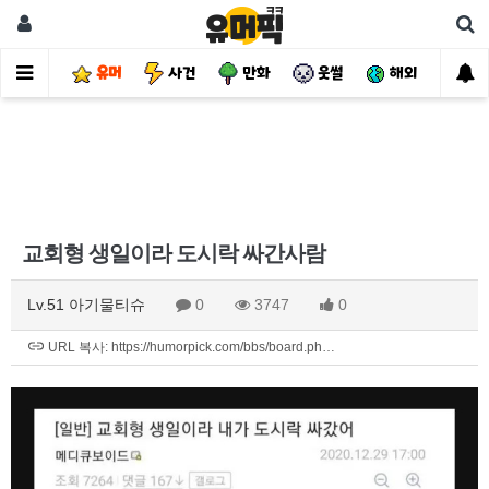
유머
사건
만화
웃썰
해외
핫
교회형 생일이라 도시락 싸간사람
Lv.51 아기물티슈
0
3747
0
URL 복사: https://humorpick.com/bbs/board.ph…