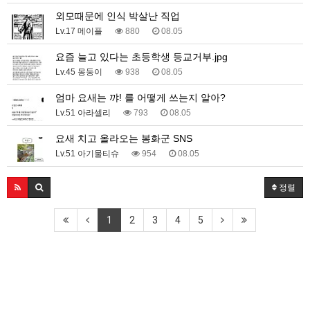
외모때문에 인식 박살난 직업
Lv.17 메이플
880
08.05
요즘 늘고 있다는 초등학생 등교거부.jpg
Lv.45 몽둥이
938
08.05
엄마 요새는 꺄! 를 어떻게 쓰는지 알아?
Lv.51 아라셀리
793
08.05
요새 치고 올라오는 봉화군 SNS
Lv.51 아기물티슈
954
08.05
정렬
1
2
3
4
5