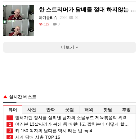
한 스트리머가 담배를 절대 하지않는 이유
아기물티슈
2026. 08. 02.
525
0
더보기
실시간 베스트
사건
만화
웃썰
해외
핫딜
후방
유머
망해가던 장사를 살려낸 남자의 소울푸드 제육볶음의 위력 ㅋㅋ
1
여러분 13살짜리가 복싱 좀 배웠다고 깝치는데 어떻게 할까요?
2
키 150 여자의 남다른 택시 타는 법.mp4
3
세계 담배 시총 TOP 15
4