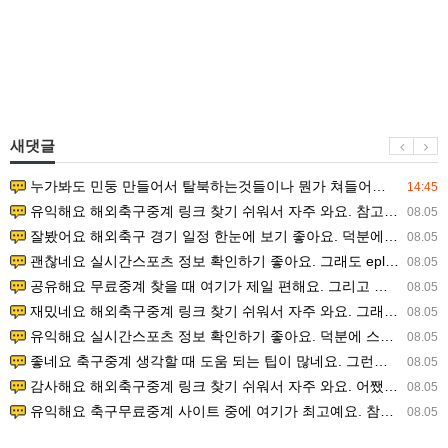
새댓글
누가봐도 민둥 만들어서 탈북하는것들이나 뭔가 쳐들어오는 낌새를 미리 알아차리기 위함이지 저걸 전쟁준비라고 하…
14:45
유익해요 해외축구중계 링크 찾기 쉬워서 자주 와요. 참고로 무료스포츠중계 정보 확인할 때 출처 꼭 체크해요.…
08.05
잘봤어요 해외축구 경기 일정 한눈에 보기 좋아요. 덕분에 epl중계 볼 때 공식 중계 채널 먼저 찾아봐요. …
08.05
괜찮네요 실시간스포츠 정보 확인하기 좋아요. 그래도 epl중계 볼 때 공식 중계 채널 먼저 찾아봐요. 북마크…
08.05
공유해요 무료중계 찾을 때 여기가 제일 편해요. 그리고 무료스포츠중계 정보 확인할 때 출처 꼭 체크해요. 앞…
08.05
재밌네요 해외축구중계 링크 찾기 쉬워서 자주 와요. 그래서 해외축구중계도 정식 서비스로 봐야 안전해요. 다음…
08.05
유익해요 실시간스포츠 정보 확인하기 좋아요. 덕분에 스포츠중계는 합법적인 경로로만 시청하려 해요. 좋은 정보…
08.05
좋네요 축구중계 생각할 때 도움 되는 팁이 많네요. 그런데 해외축구중계도 정식 서비스로 봐야 안전해요. 다음…
08.05
감사해요 해외축구중계 링크 찾기 쉬워서 자주 와요. 어쨌든 축구무료중계도 합법적인 곳에서 봐야 마음 편해요.…
08.05
유익해요 축구무료중계 사이트 중에 여기가 최고예요. 참고로 축구무료중계도 합법적인 곳에서 봐야 마음 편해요.…
08.05