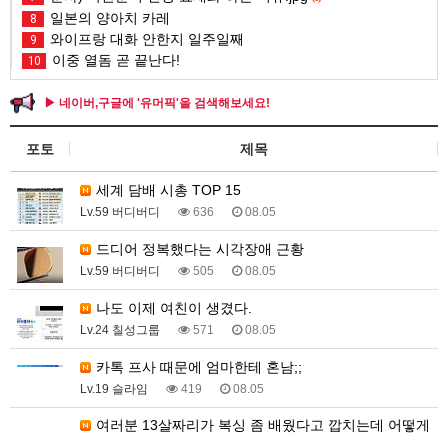
일본의 양아치 카레
8
와이프랑 대화 안한지 일주일째
9
이중 열돔 곧 끝난다!
10
▶ 네이버,구글에 '유머픽'을 검색해보세요!
포토
제목
세계 담배 시총 TOP 15
Lv.59 버디버디
636
08.05
드디어 정복했다는 시각장애 근황
Lv.59 버디버디
505
08.05
나도 이제 여친이 생겼다.
Lv.24 칠성그룹
571
08.05
카톡 프사 때문에 엄마한테 혼남;;
Lv.19 슬라임
419
08.05
여러분 13살짜리가 복싱 좀 배웠다고 깝치는데 어떻게
…