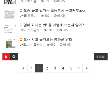
Lv.17 메이플
574
08.05
요즘 늘고 있다는 초등학생 등교거부.jpg
Lv.45 몽둥이
582
08.05
엄마 요새는 꺄! 를 어떻게 쓰는지 알아?
Lv.51 아라셀리
531
08.05
요새 치고 올라오는 봉화군 SNS
Lv.51 아기물티슈
660
08.05
정렬
1
2
3
4
5