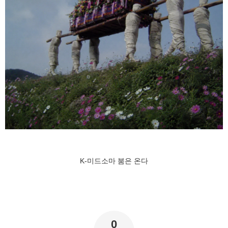
K-미드소마 붐은 온다
0