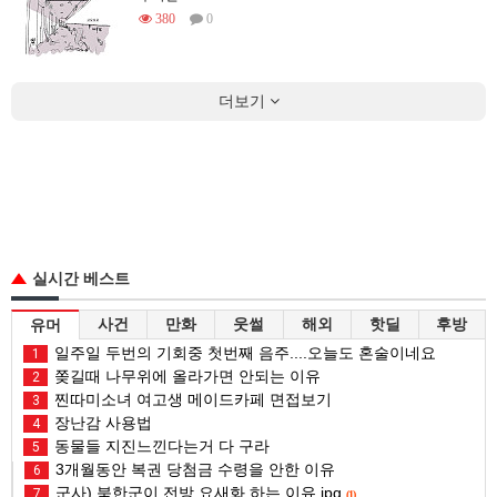
380
0
더보기
실시간 베스트
사건
만화
웃썰
해외
핫딜
후방
유머
일주일 두번의 기회중 첫번째 음주....오늘도 혼술이네요
1
쫒길때 나무위에 올라가면 안되는 이유
2
찐따미소녀 여고생 메이드카페 면접보기
3
장난감 사용법
4
동물들 지진느낀다는거 다 구라
5
3개월동안 복권 당첨금 수령을 안한 이유
6
군사) 북한군이 전방 요새화 하는 이유.jpg
7
(1)