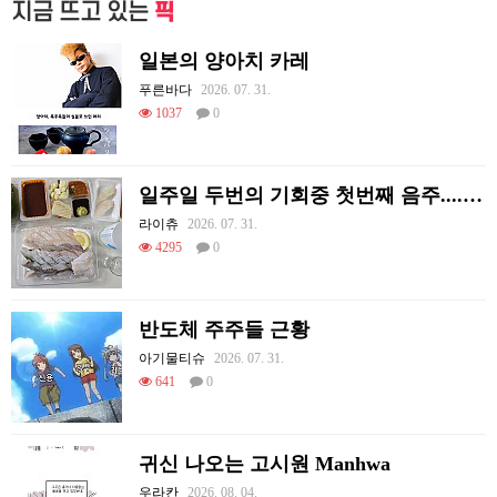
지금 뜨고 있는
픽
일본의 양아치 카레
푸른바다
2026. 07. 31.
1037
0
일주일 두번의 기회중 첫번째 음주....오늘도 혼술이네요
라이츄
2026. 07. 31.
4295
0
반도체 주주들 근황
아기물티슈
2026. 07. 31.
641
0
귀신 나오는 고시원 Manhwa
우라칸
2026. 08. 04.