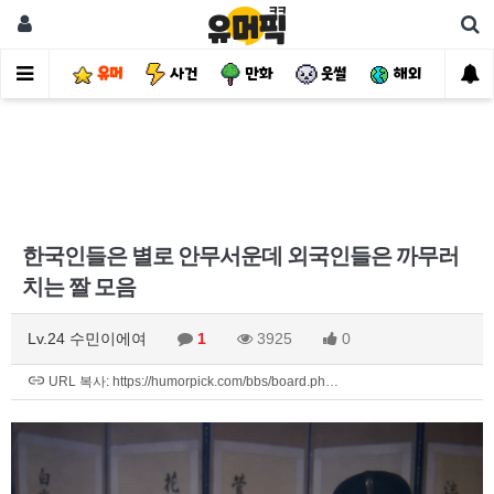
유머
사건
만화
웃썰
해외
핫
한국인들은 별로 안무서운데 외국인들은 까무러
치는 짤 모음
Lv.24 수민이에여
1
3925
0
URL 복사: https://humorpick.com/bbs/board.ph…