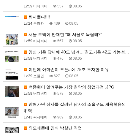
Lv.59 버디버디
557
08.05
퇴사했다!!!!
Lv.24 우라칸
439
08.05
서울 토박이 안재현 "왜 서울로 독립해?"
Lv.59 버디버디
567
08.05
양산 기온 닷새째 40도 넘겨…‘최고기온 42도 가능성…
Lv.59 버디버디
476
08.05
이번에 아마존이 오픈ai에 75조 투자한 이유
Lv.29 소밀면
627
08.05
백종원이 알려주는 가장 최악의 창업과정 .JPG
Lv.59 버디버디
578
08.05
망해가던 장사를 살려낸 남자의 소울푸드 제육볶음의
위력…
Lv.43 픽시베이
989
08.05
외모때문에 인식 박살난 직업