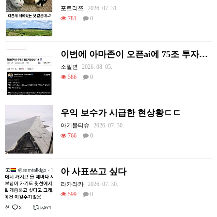
포트리쯔
2026. 07. 31.
781
0
이번에 아마존이 오픈ai에 75조 투자한 이유
소밀면
2026. 08. 05.
586
0
우익 보수가 시급한 현상황ㄷㄷ
아기물티슈
2026. 07. 30.
766
0
아 사표쓰고 싶다
라카라카
2026. 07. 30.
599
0