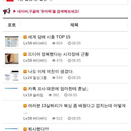
▶ 네이버,구글에 '유머픽'을 검색해보세요!
포토
제목
세계 담배 시총 TOP 15
Lv.59 버디버디
604
08.05
드디어 정복했다는 시각장애 근황
Lv.59 버디버디
476
08.05
나도 이제 여친이 생겼다.
Lv.24 칠성그룹
540
08.05
카톡 프사 때문에 엄마한테 혼남;;
Lv.19 슬라임
382
08.05
여러분 13살짜리가 복싱 좀 배웠다고 깝치는데 어떻게
…
Lv.59 버디버디
522
08.05
퇴사했다!!!!