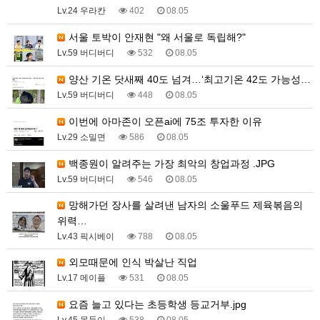
Lv.24 우라칸
402
08.05
서울 토박이 안재현 "왜 서울로 독립해?"
Lv.59 버디버디
532
08.05
양산 기온 닷새째 40도 넘겨…‘최고기온 42도 가능성…
Lv.59 버디버디
448
08.05
이번에 아마존이 오픈ai에 75조 투자한 이유
Lv.29 소밀면
586
08.05
백종원이 알려주는 가장 최악의 창업과정 .JPG
Lv.59 버디버디
546
08.05
망해가던 장사를 살려낸 남자의 소울푸드 제육볶음의
위력…
Lv.43 픽시베이
788
08.05
외모때문에 인식 박살난 직업
Lv.17 메이플
531
08.05
요즘 늘고 있다는 초등학생 등교거부.jpg
Lv.45 몽둥이
538
08.05