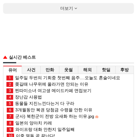
더보기
실시간 베스트
사건
만화
웃썰
해외
핫딜
후방
유머
일주일 두번의 기회중 첫번째 음주....오늘도 혼술이네요
1
쫒길때 나무위에 올라가면 안되는 이유
2
찐따미소녀 여고생 메이드카페 면접보기
3
장난감 사용법
4
동물들 지진느낀다는거 다 구라
5
3개월동안 복권 당첨금 수령을 안한 이유
6
군사) 북한군이 전방 요새화 하는 이유.jpg
7
(1)
일본의 양아치 카레
8
와이프랑 대화 안한지 일주일째
9
이중 열돔 곧 끝난다!
10