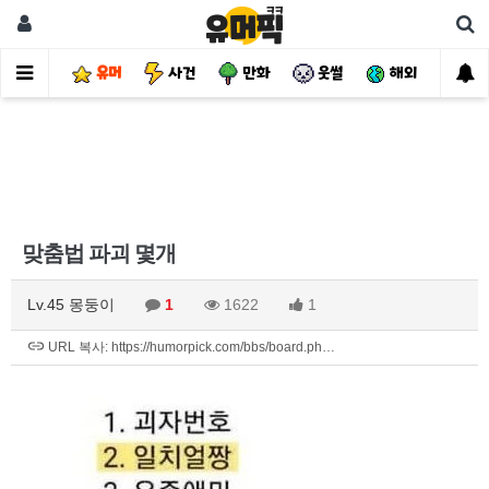
유머
사건
만화
웃썰
해외
핫
맞춤법 파괴 몇개
Lv.45 몽둥이
1
1622
1
URL 복사: https://humorpick.com/bbs/board.ph…