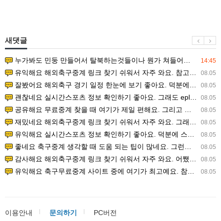
새댓글
누가봐도 민둥 만들어서 탈북하는것들이나 뭔가 쳐들어오는 낌새를 미리 알아차리기 위함이지 저걸 전쟁준비라고 하…
14:45
유익해요 해외축구중계 링크 찾기 쉬워서 자주 와요. 참고로 무료스포츠중계 정보 확인할 때 출처 꼭 체크해요.…
08.05
잘봤어요 해외축구 경기 일정 한눈에 보기 좋아요. 덕분에 epl중계 볼 때 공식 중계 채널 먼저 찾아봐요. …
08.05
괜찮네요 실시간스포츠 정보 확인하기 좋아요. 그래도 epl중계 볼 때 공식 중계 채널 먼저 찾아봐요. 북마크…
08.05
공유해요 무료중계 찾을 때 여기가 제일 편해요. 그리고 무료스포츠중계 정보 확인할 때 출처 꼭 체크해요. 앞…
08.05
재밌네요 해외축구중계 링크 찾기 쉬워서 자주 와요. 그래서 해외축구중계도 정식 서비스로 봐야 안전해요. 다음…
08.05
유익해요 실시간스포츠 정보 확인하기 좋아요. 덕분에 스포츠중계는 합법적인 경로로만 시청하려 해요. 좋은 정보…
08.05
좋네요 축구중계 생각할 때 도움 되는 팁이 많네요. 그런데 해외축구중계도 정식 서비스로 봐야 안전해요. 다음…
08.05
감사해요 해외축구중계 링크 찾기 쉬워서 자주 와요. 어쨌든 축구무료중계도 합법적인 곳에서 봐야 마음 편해요.…
08.05
유익해요 축구무료중계 사이트 중에 여기가 최고예요. 참고로 축구무료중계도 합법적인 곳에서 봐야 마음 편해요.…
08.05
이용안내
문의하기
PC버전