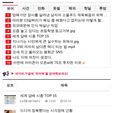
사건
만화
웃썰
해외
핫딜
후방
유머
망해가던 장사를 살려낸 남자의 소울푸드 제육볶음의 위력 ㅋㅋ
1
여러분 13살짜리가 복싱 좀 배웠다고 깝치는데 어떻게 할까요?
2
외모때문에 인식 박살난 직업
3
요즘 늘고 있다는 초등학생 등교거부.jpg
4
세계 담배 시총 TOP 15
5
지나가는 시민에게 큰 실수하는 유재석.jpg
6
키 150 여자의 남다른 택시 타는 법.mp4
7
요새 치고 올라오는 봉화군 SNS
8
나도 이제 여친이 생겼다.
9
이번에 아마존이 오픈ai에 75조 투자한 이유
10
(1)
▶ 네이버,구글에 '유머픽'을 검색해보세요!
포토
제목
세계 담배 시총 TOP 15
Lv.59 버디버디
1436
08.05
드디어 정복했다는 시각장애 근황