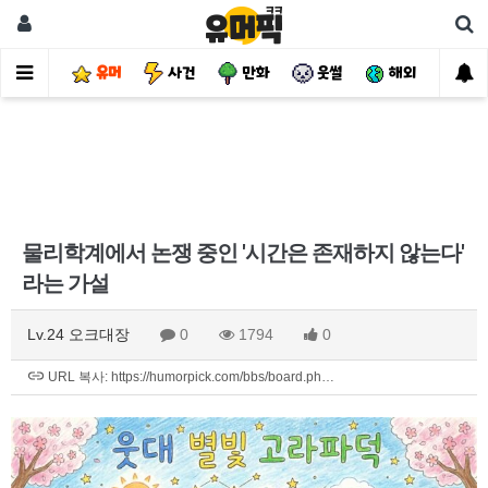
유머
사건
만화
웃썰
해외
핫
물리학계에서 논쟁 중인 '시간은 존재하지 않는다'
라는 가설
Lv.24 오크대장
0
1794
0
URL 복사: https://humorpick.com/bbs/board.ph…