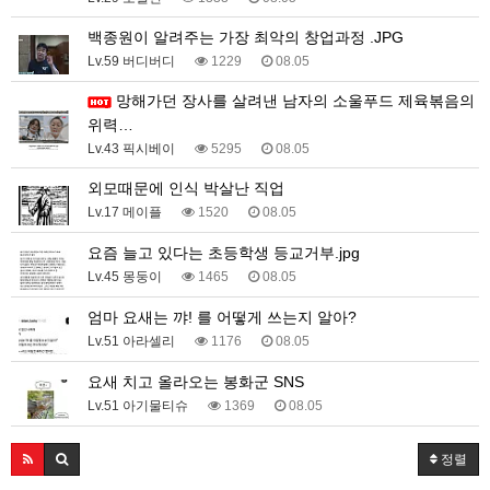
백종원이 알려주는 가장 최악의 창업과정 .JPG
Lv.59 버디버디
1229
08.05
망해가던 장사를 살려낸 남자의 소울푸드 제육볶음의
위력…
Lv.43 픽시베이
5295
08.05
외모때문에 인식 박살난 직업
Lv.17 메이플
1520
08.05
요즘 늘고 있다는 초등학생 등교거부.jpg
Lv.45 몽둥이
1465
08.05
엄마 요새는 꺄! 를 어떻게 쓰는지 알아?
Lv.51 아라셀리
1176
08.05
요새 치고 올라오는 봉화군 SNS
Lv.51 아기물티슈
1369
08.05
정렬