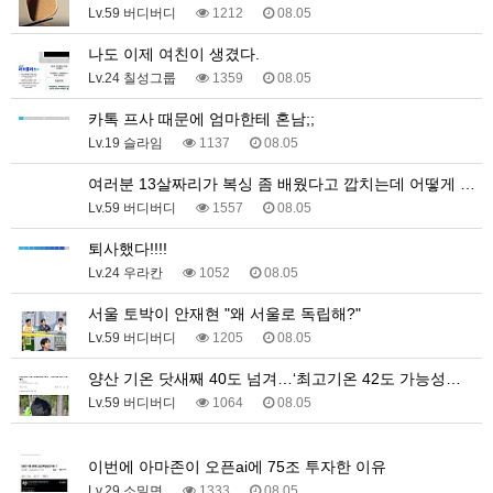
Lv.59 버디버디
1212
08.05
나도 이제 여친이 생겼다.
Lv.24 칠성그룹
1359
08.05
카톡 프사 때문에 엄마한테 혼남;;
Lv.19 슬라임
1137
08.05
여러분 13살짜리가 복싱 좀 배웠다고 깝치는데 어떻게 …
Lv.59 버디버디
1557
08.05
퇴사했다!!!!
Lv.24 우라칸
1052
08.05
서울 토박이 안재현 "왜 서울로 독립해?"
Lv.59 버디버디
1205
08.05
양산 기온 닷새째 40도 넘겨…‘최고기온 42도 가능성…
Lv.59 버디버디
1064
08.05
1
이번에 아마존이 오픈ai에 75조 투자한 이유
Lv.29 소밀면
1333
08.05