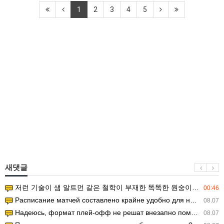
1
2
3
4
5
새댓글
저런 기술이 샘 알트먼 같은 철학이 부재한 똑똑한 원숭이에게 있다는게 문제.
00:46
Расписание матчей составлено крайне удобно для нашего часово…
08.07
Надеюсь, формат плей-офф не решат внезапно поменять. https:/…
08.07