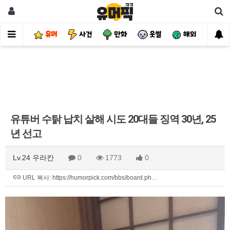
유머
사건
만화
웃썰
해외
핫
유튜버 수탉 납치 살해 시도 20대들 징역 30년, 25
년 선고
Lv.24 우라칸
0
1773
0
URL 복사: https://humorpick.com/bbs/board.ph…