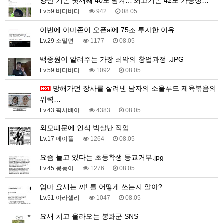
양산 기온 닷새째 40도 넘겨…‘최고기온 42도 가능성…
Lv.59 버디버디
942
08.05
이번에 아마존이 오픈ai에 75조 투자한 이유
Lv.29 소밀면
1177
08.05
백종원이 알려주는 가장 최악의 창업과정 .JPG
Lv.59 버디버디
1092
08.05
망해가던 장사를 살려낸 남자의 소울푸드 제육볶음의
위력…
Lv.43 픽시베이
4383
08.05
외모때문에 인식 박살난 직업
Lv.17 메이플
1264
08.05
요즘 늘고 있다는 초등학생 등교거부.jpg
Lv.45 몽둥이
1276
08.05
엄마 요새는 꺄! 를 어떻게 쓰는지 알아?
Lv.51 아라셀리
1047
08.05
요새 치고 올라오는 봉화군 SNS