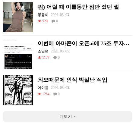
펌) 어릴 때 이틀동안 잠만 잤던 썰
몽둥이
2026. 08. 03.
529
0
이번에 아마존이 오픈ai에 75조 투자한 이유
소밀면
2026. 08. 05.
1177
0
외모때문에 인식 박살난 직업
메이플
2026. 08. 05.
1264
0
더보기