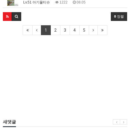
Lv.51 아기물티슈
1222
08.05
정렬
1
2
3
4
5
새댓글