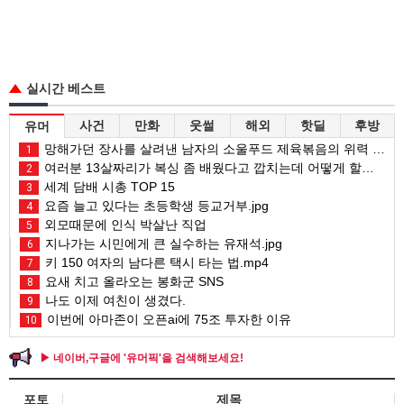
실시간 베스트
사건
만화
웃썰
해외
핫딜
후방
유머
망해가던 장사를 살려낸 남자의 소울푸드 제육볶음의 위력 ㅋㅋ
1
여러분 13살짜리가 복싱 좀 배웠다고 깝치는데 어떻게 할까요?
2
세계 담배 시총 TOP 15
3
요즘 늘고 있다는 초등학생 등교거부.jpg
4
외모때문에 인식 박살난 직업
5
지나가는 시민에게 큰 실수하는 유재석.jpg
6
키 150 여자의 남다른 택시 타는 법.mp4
7
요새 치고 올라오는 봉화군 SNS
8
나도 이제 여친이 생겼다.
9
이번에 아마존이 오픈ai에 75조 투자한 이유
10
▶ 네이버,구글에 '유머픽'을 검색해보세요!
포토
제목