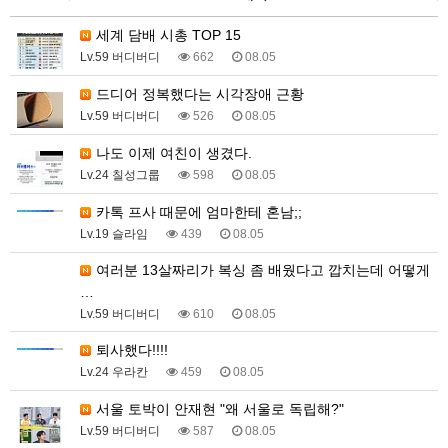
세계 담배 시총 TOP 15
Lv.59 버디버디
662
08.05
드디어 정복했다는 시각장애 근황
Lv.59 버디버디
526
08.05
나도 이제 여친이 생겼다.
Lv.24 칠성그룹
598
08.05
카톡 프사 때문에 엄마한테 혼남;;
Lv.19 슬라임
439
08.05
여러분 13살짜리가 복싱 좀 배웠다고 깝치는데 어떻게
…
Lv.59 버디버디
610
08.05
퇴사했다!!!!
Lv.24 우라칸
459
08.05
서울 토박이 안재현 "왜 서울로 독립해?"
Lv.59 버디버디
587
08.05