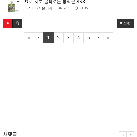
요새 치고 올라오는 봉화군 SNS
Lv.51 아기물티슈
677
08.05
정렬
1
2
3
4
5
새댓글