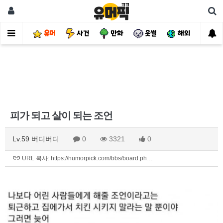
유머
사건
만화
웃썰
해외
핫
피가 되고 살이 되는 조언
Lv.59 버디버디
0
3321
0
URL 복사: https://humorpick.com/bbs/board.ph…