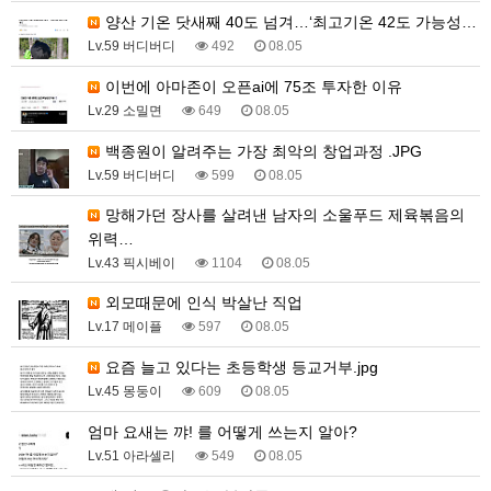
양산 기온 닷새째 40도 넘겨…‘최고기온 42도 가능성…
Lv.59 버디버디
492
08.05
이번에 아마존이 오픈ai에 75조 투자한 이유
Lv.29 소밀면
649
08.05
백종원이 알려주는 가장 최악의 창업과정 .JPG
Lv.59 버디버디
599
08.05
망해가던 장사를 살려낸 남자의 소울푸드 제육볶음의
위력…
Lv.43 픽시베이
1104
08.05
외모때문에 인식 박살난 직업
Lv.17 메이플
597
08.05
요즘 늘고 있다는 초등학생 등교거부.jpg
Lv.45 몽둥이
609
08.05
엄마 요새는 꺄! 를 어떻게 쓰는지 알아?
Lv.51 아라셀리
549
08.05