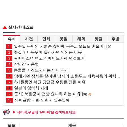
실시간 베스트
사건
만화
웃썰
해외
핫딜
후방
유머
일주일 두번의 기회중 첫번째 음주....오늘도 혼술이네요
1
쫒길때 나무위에 올라가면 안되는 이유
2
찐따미소녀 여고생 메이드카페 면접보기
3
장난감 사용법
4
동물들 지진느낀다는거 다 구라
5
망해가던 장사를 살려낸 남자의 소울푸드 제육볶음의 위력 ㅋㅋ
6
3개월동안 복권 당첨금 수령을 안한 이유
7
일본의 양아치 카레
8
군사) 북한군이 전방 요새화 하는 이유.jpg
9
(1)
와이프랑 대화 안한지 일주일째
10
▶ 네이버,구글에 '유머픽'을 검색해보세요!
포토
제목