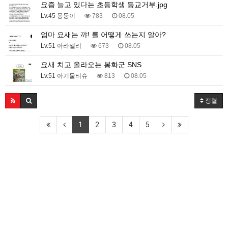
요즘 늘고 있다는 초등학생 등교거부.jpg
Lv.45 몽둥이
783
08.05
엄마 요새는 꺄! 를 어떻게 쓰는지 알아?
Lv.51 아라셀리
673
08.05
요새 치고 올라오는 봉화군 SNS
Lv.51 아기물티슈
813
08.05
정렬
1
2
3
4
5