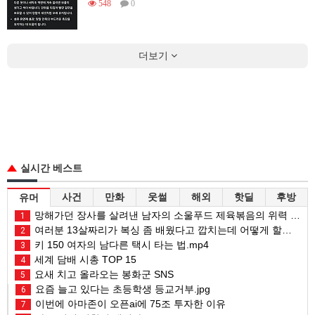
548
0
더보기
실시간 베스트
사건
만화
웃썰
해외
핫딜
후방
유머
망해가던 장사를 살려낸 남자의 소울푸드 제육볶음의 위력 ㅋㅋ
1
여러분 13살짜리가 복싱 좀 배웠다고 깝치는데 어떻게 할까요?
2
키 150 여자의 남다른 택시 타는 법.mp4
3
세계 담배 시총 TOP 15
4
요새 치고 올라오는 봉화군 SNS
5
요즘 늘고 있다는 초등학생 등교거부.jpg
6
이번에 아마존이 오픈ai에 75조 투자한 이유
7