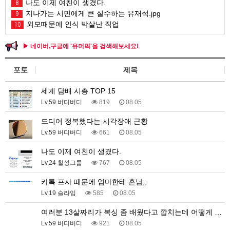
나도 이제 여친이 생겼다.
8
지나가는 시민에게 큰 실수하는 유재석.jpg
9
외모때문에 인식 박살난 직업
10
▶ 네이버,구글에 '유머픽'을 검색해보세요!
포토
제목
세계 담배 시총 TOP 15
Lv.59 버디버디
819
08.05
드디어 정복했다는 시각장애 근황
Lv.59 버디버디
661
08.05
나도 이제 여친이 생겼다.
Lv.24 칠성그룹
767
08.05
카톡 프사 때문에 엄마한테 혼남;;
Lv.19 슬라임
585
08.05
여러분 13살짜리가 복싱 좀 배웠다고 깝치는데 어떻게 …
Lv.59 버디버디
921
08.05