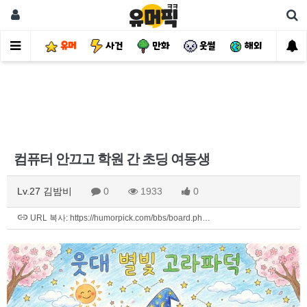
유머
사건
만화
웃썰
해외
핫
컴퓨터 안끄고 학원 간 초딩 여동생
Lv.27 김밤비
0
1933
0
URL 복사: https://humorpick.com/bbs/board.ph…