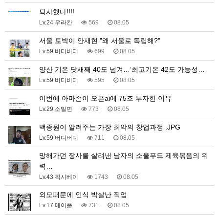
퇴사했다!!!!
Lv.24 우라칸
569
08.05
서울 토박이 안재현 "왜 서울로 독립해?"
Lv.59 버디버디
699
08.05
양산 기온 닷새째 40도 넘겨…‘최고기온 42도 가능성…
Lv.59 버디버디
595
08.05
이번에 아마존이 오픈ai에 75조 투자한 이유
Lv.29 소밀면
773
08.05
백종원이 알려주는 가장 최악의 창업과정 .JPG
Lv.59 버디버디
711
08.05
망해가던 장사를 살려낸 남자의 소울푸드 제육볶음의 위
력…
Lv.43 픽시베이
1743
08.05
외모때문에 인식 박살난 직업
Lv.17 메이플
731
08.05