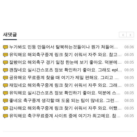
새댓글
누가봐도 민둥 만들어서 탈북하는것들이나 뭔가 쳐들어오는 낌새를 미리 알아차리기 위함이지 저걸 전쟁준비라고 하…
08.06
유익해요 해외축구중계 링크 찾기 쉬워서 자주 와요. 참고로 무료스포츠중계 정보 확인할 때 출처 꼭 체크해요.…
08.05
잘봤어요 해외축구 경기 일정 한눈에 보기 좋아요. 덕분에 epl중계 볼 때 공식 중계 채널 먼저 찾아봐요. …
08.05
괜찮네요 실시간스포츠 정보 확인하기 좋아요. 그래도 epl중계 볼 때 공식 중계 채널 먼저 찾아봐요. 북마크…
08.05
공유해요 무료중계 찾을 때 여기가 제일 편해요. 그리고 무료스포츠중계 정보 확인할 때 출처 꼭 체크해요. 앞…
08.05
재밌네요 해외축구중계 링크 찾기 쉬워서 자주 와요. 그래서 해외축구중계도 정식 서비스로 봐야 안전해요. 다음…
08.05
유익해요 실시간스포츠 정보 확인하기 좋아요. 덕분에 스포츠중계는 합법적인 경로로만 시청하려 해요. 좋은 정보…
08.05
좋네요 축구중계 생각할 때 도움 되는 팁이 많네요. 그런데 해외축구중계도 정식 서비스로 봐야 안전해요. 다음…
08.05
감사해요 해외축구중계 링크 찾기 쉬워서 자주 와요. 어쨌든 축구무료중계도 합법적인 곳에서 봐야 마음 편해요.…
08.05
유익해요 축구무료중계 사이트 중에 여기가 최고예요. 참고로 축구무료중계도 합법적인 곳에서 봐야 마음 편해요.…
08.05