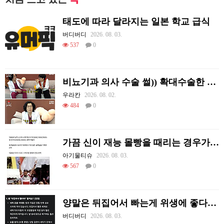
태도에 따라 달라지는 일본 학교 급식
버디버디
2026. 08. 03.
537
0
비뇨기과 의사 수술 썰)) 확대수술한 여러 셀럽들
우라칸
2026. 08. 02.
484
0
가끔 신이 재능 몰빵을 때리는 경우가 있음
아기물티슈
2026. 08. 03.
567
0
양말은 뒤집어서 빠는게 위생에 좋다고함
버디버디
2026. 08. 03.