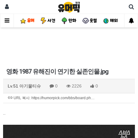
유머
사건
만화
웃썰
해외
핫
영화 1987 유해진이 연기한 실존인물.jpg
Lv.51 아기물티슈
0
2226
0
URL 복사: https://humorpick.com/bbs/board.ph…
..