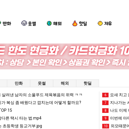
만화
웃썰
해외
핫딜
자유
외
양
망
요
모
산
해
즘
때
기
가
늘
문
온
던
고
 를 어떻게 쓰는지 알아?
외모때문에 인식 박살난 직업
양산 기온 닷새째 40도 넘겨…‘최고기온 42도 가능성도’
망해가던 장사를 살려낸 남자의 소울푸드 제육볶음의 위력 ㅋㅋ
요즘 늘고 
만화
웃썰
해외
핫딜
에
닷
장
있
인
새
사
다
 살려낸 남자의 소울푸드 제육볶음의 위력 ㅋㅋ
망해가던 장사를 살려낸 남자의 소울푸드 제육볶음의 위력 ㅋㅋ
세계 담배 시총 TOP 1
요새 치고 
08.05
08.05
6
식
째
를
는
?"
외모때문에 인식 박살난 직업
드디어 정복했다는 시각장애
리가 복싱 좀 배웠다고 깝치는데 어떻게 할까요?
08.05
08.05
지나가는 시
7
박
40
살
초
도’
요즘 늘고 있다는 초등학생 등교거부.jpg
나도 이제 여친이 생겼
08.05
08.05
OP 15
나도 이제 
8
살
도
려
등
 이유
엄마 요새는 꺄! 를 어떻게 쓰는지 알아?
카톡 프사 때문에 엄마한테 
08.05
08.05
남다른 택시 타는 법.mp4
이번에 아마
9
난
넘
낸
학
JPG
요새 치고 올라오는 봉화군 SNS
여러분 13살짜리가 복싱 좀 배웠다고 깝치는데 어떻게 
08.05
08.05
 초등학생 등교거부.jpg
외모때문에
10