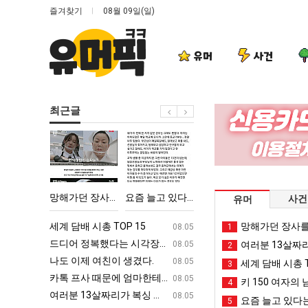
즐겨찾기
08월 09일(일)
유머
사건
최근글
망
요
나
엄
해
즘
도
마
가
늘
이
요
던
고
제
새
‘최고기온 42도 가능성도’
망해가던 장사를 살려낸 남자의 소울푸드 제육볶음의 위력 ㅋㅋ
요즘 늘고 있다는 초등학생 등교거부.jpg
나도 이제 여친이 생겼다.
엄마 요새는 꺄!
사건
유머
장
있
여
는
사
다
친
꺄!
ㅋㅋ
세계 담배 시총 TOP 15
퇴사했다!!!!
망해가던 장사를
08.05
08.05
1
를
는
이
를
업
드디어 정복했다는 시각장애 근황
서울 토박이 안재현 "왜 서울로 독립해
08.05
08.05
여러분 13살짜
2
살
초
생
어
g
나도 이제 여친이 생겼다.
양산 기온 닷새째 40도 넘겨…‘최고기온 42도 가능성
08.05
08.05
세계 담배 시총 T
3
려
등
겼
떻
카톡 프사 때문에 엄마한테 혼남;;
이번에 아마존이 오픈ai에 75조 투자한
08.05
08.05
키 150 여자의 
4
낸
학
다.
게
S
여러분 13살짜리가 복싱 좀 배웠다고 깝치는데 어떻게 할까요?
백종원이 알려주는 가장 최악의 창업과정 .
08.05
08.05
요즘 늘고 있다는
5