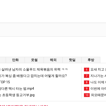
만화
웃썰
해외
핫딜
후방
 살려낸 남자의 소울푸드 제육볶음의 위력 ㅋㅋ
요새 치고 
6
리가 복싱 좀 배웠다고 깝치는데 어떻게 할까요?
지나가는 시
7
OP 15
나도 이제 
8
남다른 택시 타는 법.mp4
이번에 아마
9
 초등학생 등교거부.jpg
외모때문에
10