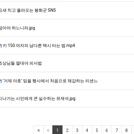
요새 치고 올라오는 봉화군 SNS
참아야 하느니라.jpg
키 150 여자의 남다른 택시 타는 법.mp4
조상님들 열대야 피서법
'거제 야호' 밈을 행사에서 처음으로 체감하는 리센느
지나가는 시민에게 큰 실수하는 유재석.jpg
1
2
3
4
5
6
7
8