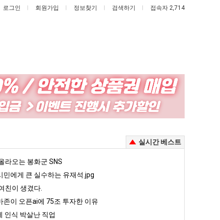
로그인
회원가입
정보찾기
검색하기
접속자 2,714
나
엄
도
마
이
요
제
새
있다는 초등학생 등교거부.jpg
나도 이제 여친이 생겼다.
엄마 요새는 꺄! 를 어떻게 쓰는지 알아?
실시간 베스트
여
는
친
꺄!
5
올라오는 봉화군 SNS
퇴사했다!!!!
08.05
08.05
이
를
 근황
서울 토박이 안재현 "왜 서울로 독립해?"
민에게 큰 실수하는 유재석.jpg
08.05
08.05
생
어
다.
양산 기온 닷새째 40도 넘겨…‘최고기온 42도 가능성도’
08.05
08.05
여친이 생겼다.
겼
떻
혼남;;
이번에 아마존이 오픈ai에 75조 투자한 이유
08.05
08.05
존이 오픈ai에 75조 투자한 이유
다.
게
할까요?
백종원이 알려주는 가장 최악의 창업과정 .JPG
08.05
08.05
 인식 박살난 직업