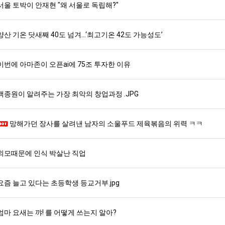
서울 토박이 안재현 "왜 서울로 독립해?"
양산 기온 닷새째 40도 넘겨…‘최고기온 42도 가능성도’
이번에 아마존이 오픈ai에 75조 투자한 이유
백종원이 알려주는 가장 최악의 창업과정 .JPG
망해가던 장사를 살려낸 남자의 소울푸드 제육볶음의 위력 ㅋㅋ
외모때문에 인식 박살난 직업
요즘 늘고 있다는 초등학생 등교거부.jpg
엄마 요새는 꺄! 를 어떻게 쓰는지 알아?