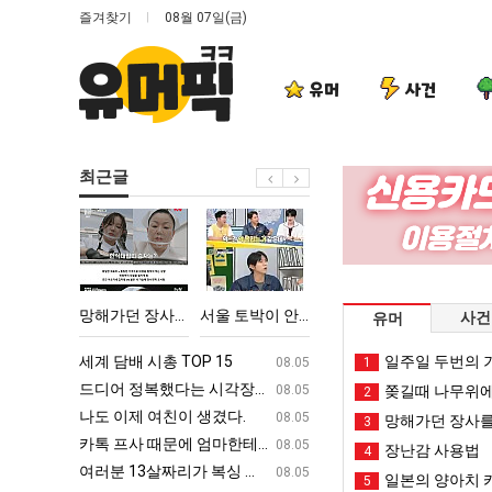
즐겨찾기
08월 07일(금)
유머
사건
최근글
망
서
백
나
해
울
종
도
가
토
원
이
던
박
이
제
엄마한테 혼남;;
망해가던 장사를 살려낸 남자의 소울푸드 제육볶음의 위력 ㅋㅋ
서울 토박이 안재현 "왜 서울로 독립해?"
백종원이 알려주는 가장 최악의 창업과정 .JPG
나도 이제
사건
유머
장
이
알
여
사
안
려
친
ㅋㅋ
세계 담배 시총 TOP 15
퇴사했다!!!!
일주일 두번의 기
08.05
08.05
1
를
재
주
이
업
드디어 정복했다는 시각장애 근황
서울 토박이 안재현 "왜 서울로 독립해
08.05
08.05
쫒길때 나무위에
2
살
현
는
생
g
나도 이제 여친이 생겼다.
양산 기온 닷새째 40도 넘겨…‘최고기온 42도 가능성
08.05
08.05
망해가던 장사를
3
려
"왜
가
겼
카톡 프사 때문에 엄마한테 혼남;;
이번에 아마존이 오픈ai에 75조 투자한
08.05
08.05
장난감 사용법
4
낸
서
장
다.
S
여러분 13살짜리가 복싱 좀 배웠다고 깝치는데 어떻게 할까요?
백종원이 알려주는 가장 최악의 창업과정 .
08.05
08.05
일본의 양아치 
5