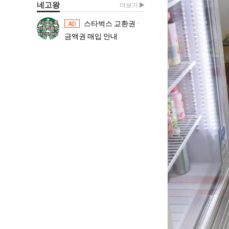
네고왕
더보기
스타벅스 교환권 ·
스타벅스 교환권 ·
AD
AD
금액권 매입 안내
금액권 매입 