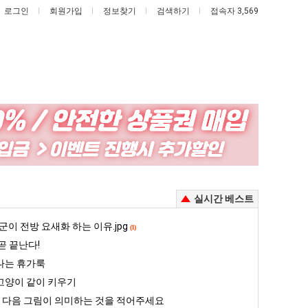
로그인
회원가입
정보찾기
검색하기
접속자 3,569
백
나
종
도
원
이
이
제
 안재현 "왜 서울로 독립해?"
백종원이 알려주는 가장 최악의 창업과정 .JPG
나도 이제 여친이 생겼다.
실시간 베스트
알
여
려
친
5
군이 전방 요새화 하는 이유.jpg
퇴사했다!!!!
08.05
08.05
(1)
주
이
 근황
서울 토박이 안재현 "왜 서울로 독립해?"
곧 끝난다!
08.05
08.05
는
생
다.
양산 기온 닷새째 40도 넘겨…‘최고기온 42도 가능성도’
08.05
08.05
나는 휴가룩
가
겼
혼남;;
이번에 아마존이 오픈ai에 75조 투자한 이유
08.05
08.05
고양이 같이 키우기
장
다.
할까요?
백종원이 알려주는 가장 최악의 창업과정 .JPG
08.05
08.05
] 다음 그림이 의미하는 것을 적어주세요