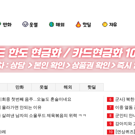
만화
웃썰
해외
핫딜
자유
엄
카
망
서
마
톡
해
울
요
프
가
토
새
사
던
박
 여친이 생겼다.
엄마 요새는 꺄! 를 어떻게 쓰는지 알아?
카톡 프사 때문에 엄마한테 혼남;;
망해가던 장사를 살려낸 남자의 소울푸드 제육볶음의 위력 ㅋㅋ
서울 토박이
만화
웃썰
해외
핫딜
는
때
장
이
꺄!
문
사
안
회중 첫번째 음주....오늘도 혼술이네요
망해가던 장사를 살려낸 남자의 소울푸드 제육볶음의 위력 ㅋㅋ
세계 담배 시총 TOP 1
군사) 북한
08.05
08.05
6
를
에
를
재
?"
외모때문에 인식 박살난 직업
드디어 정복했다는 시각장애
 올라가면 안되는 이유
08.05
08.05
이중 열돔 
7
어
엄
살
현
도’
요즘 늘고 있다는 초등학생 등교거부.jpg
나도 이제 여친이 생겼
08.05
08.05
 살려낸 남자의 소울푸드 제육볶음의 위력 ㅋㅋ
군인티 안
8
떻
마
려
"왜
 이유
엄마 요새는 꺄! 를 어떻게 쓰는지 알아?
카톡 프사 때문에 엄마한테 
08.05
08.05
강아지와 
9
게
한
낸
서
JPG
요새 치고 올라오는 봉화군 SNS
여러분 13살짜리가 복싱 좀 배웠다고 깝치는데 어떻게 
08.05
08.05
카레
[연상퀴즈
10