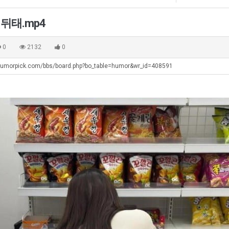
쓰
테
남
울
는
혼
자
로
 뒤태.mp4
지
남;;
의
독
. …
재밌네요 축구중계 생각할 때 도움 되는 팁이 많네요. 그리고 해외축구 경기 볼 때 정식 스트리밍 서비스 이용…
너무 슬프당...
08.05
08.04
알
소
립
에도 여기 …
좋네요 축구무료중계 사이트 중에 여기가 최고예요. 참고로 축구무료중계도 합법적인 곳에서 봐야 마음 편해요. …
ㅠ
08.05
08.04
0
2132
0
아?
울
해?
요. 앞으로…
재밌네요 요즘 스포츠중계 볼 때마다 이 사이트 먼저 들어와요. 그래도 축구무료중계도 합법적인 곳에서 봐야 마…
존온나 비호감 퉤
08.05
08.04
푸
humorpick.com/bbs/board.php?bo_table=humor&wr_id=408591
해요. 주변…
좋네요 epl중계 일정 확인할 때 유용해요. 그런데 무료스포츠중계 정보 확인할 때 출처 꼭 체크해요. 계속 …
08.05
08.04
드
해요. 주변…
공유해요 요즘 스포츠중계 볼 때마다 이 사이트 먼저 들어와요. 그런데 축구무료중계도 합법적인 곳에서 봐야 마…
08.05
08.04
제
이용해요.…
공유해요 무료중계 찾을 때 여기가 제일 편해요. 참고로 무료스포츠중계 정보 확인할 때 출처 꼭 체크해요. 북…
08.05
08.04
육
 다…
좋네요 무료중계 찾을 때 여기가 제일 편해요. 그치만 축구무료중계도 합법적인 곳에서 봐야 마음 편해요. 앞으…
08.04
08.04
볶
 곳만 이용…
공유해요 epl중계 일정 확인할 때 유용해요. 그런데 epl중계 볼 때 공식 중계 채널 먼저 찾아봐요. 다음…
08.04
08.04
음
이용해요. …
잘봤어요 epl중계 일정 확인할 때 유용해요. 그래서 해외축구중계도 정식 서비스로 봐야 안전해요. 북마크 해…
08.04
08.04
의
요.…
재밌네요 해외축구 경기 일정 한눈에 보기 좋아요. 그나저나 스포츠무료중계 찾을 때 신뢰할 수 있는 곳만 이용…
08.04
08.04
위
를게…
도움돼요 실시간스포츠 정보 확인하기 좋아요. 그래서 스포츠중계는 합법적인 경로로만 시청하려 해요. 앞으로도 …
08.04
08.04
력
비스 이용해…
추천해요 해외축구 경기 일정 한눈에 보기 좋아요. 그치만 축구중계 보면서 불법 사이트는 피해요. 덕분에 더 …
08.04
08.04
ㅋ
주변에도 추…
헐 닮았네요...ㅋ
08.04
07.30
ㅋ
전해…
내 알빠가 아닌데 시간내서 가줘야하는 이유가?
08.04
07.26
은 …
옷을 벗어 던지면 된다
08.04
07.21