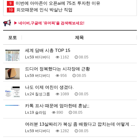
이번에 아마존이 오픈ai에 75조 투자한 이유
9
외모때문에 인식 박살난 직업
10
▶ 네이버,구글에 '유머픽'을 검색해보세요!
포토
제목
세계 담배 시총 TOP 15
Lv.59 버디버디
1162
08.05
드디어 정복했다는 시각장애 근황
Lv.59 버디버디
956
08.05
나도 이제 여친이 생겼다.
Lv.24 칠성그룹
1089
08.05
카톡 프사 때문에 엄마한테 혼남;;
Lv.19 슬라임
890
08.05
여러분 13살짜리가 복싱 좀 배웠다고 깝치는데 어떻게 …
Lv.59 버디버디
1282
08.05