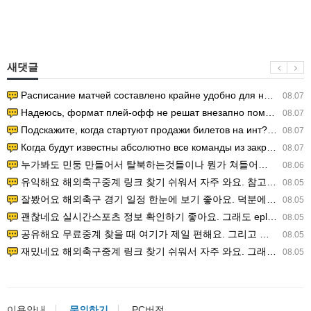
새댓글
Расписание матчей составлено крайне удобно для нашего часово…
08.07
Надеюсь, формат плей-офф не решат внезапно поменять. https:/…
08.07
Подскажите, когда стартуют продажи билетов на инт? https://g…
08.07
Когда будут известны абсолютно все команды из закрытых квали…
08.07
누가봐도 민둥 만들어서 탈북하는것들이나 뭔가 쳐들어오는 낌새를 미리 알아차리기 위함이지 저걸 전쟁준비라고 하…
08.06
유익해요 해외축구중계 링크 찾기 쉬워서 자주 와요. 참고로 무료스포츠중계 정보 확인할 때 출처 꼭 체크해요.…
08.05
잘봤어요 해외축구 경기 일정 한눈에 보기 좋아요. 덕분에 epl중계 볼 때 공식 중계 채널 먼저 찾아봐요. …
08.05
괜찮네요 실시간스포츠 정보 확인하기 좋아요. 그래도 epl중계 볼 때 공식 중계 채널 먼저 찾아봐요. 북마크…
08.05
공유해요 무료중계 찾을 때 여기가 제일 편해요. 그리고 무료스포츠중계 정보 확인할 때 출처 꼭 체크해요. 앞…
08.05
재밌네요 해외축구중계 링크 찾기 쉬워서 자주 와요. 그래서 해외축구중계도 정식 서비스로 봐야 안전해요. 다음…
08.05
이용안내
문의하기
PC버전