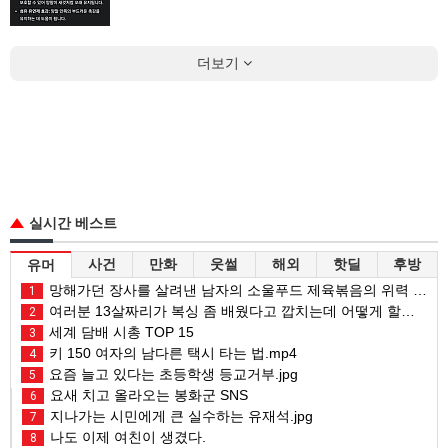
더보기
실시간 베스트
사건
만화
웃썰
해외
핫딜
후방
유머
망해가던 장사를 살려낸 남자의 소울푸드 제육볶음의 위력 ㅋㅋ
1
여러분 13살짜리가 복싱 좀 배웠다고 깝치는데 어떻게 할까요?
2
세계 담배 시총 TOP 15
3
키 150 여자의 남다른 택시 타는 법.mp4
4
요즘 늘고 있다는 초등학생 등교거부.jpg
5
요새 치고 올라오는 봉화군 SNS
6
지나가는 시민에게 큰 실수하는 유재석.jpg
7
나도 이제 여친이 생겼다.
8