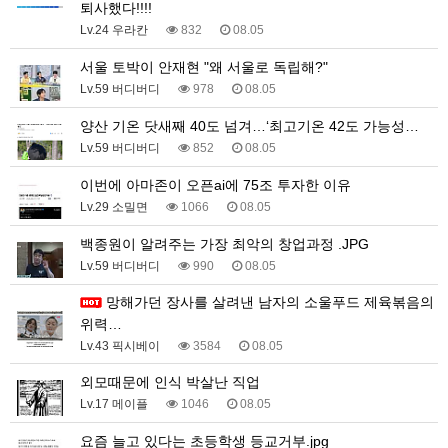
퇴사했다!!!!
Lv.24 우라칸
832
08.05
서울 토박이 안재현 "왜 서울로 독립해?"
Lv.59 버디버디
978
08.05
양산 기온 닷새째 40도 넘겨…‘최고기온 42도 가능성…
Lv.59 버디버디
852
08.05
이번에 아마존이 오픈ai에 75조 투자한 이유
Lv.29 소밀면
1066
08.05
백종원이 알려주는 가장 최악의 창업과정 .JPG
Lv.59 버디버디
990
08.05
망해가던 장사를 살려낸 남자의 소울푸드 제육볶음의
위력…
Lv.43 픽시베이
3584
08.05
외모때문에 인식 박살난 직업
Lv.17 메이플
1046
08.05
요즘 늘고 있다는 초등학생 등교거부.jpg