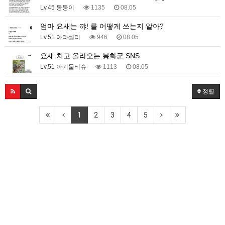
Lv.45 몽둥이
1135
08.05
엄마 요새는 꺄! 를 어떻게 쓰는지 알아?
Lv.51 아라셀리
946
08.05
요새 치고 올라오는 봉화군 SNS
Lv.51 아기물티슈
1113
08.05
정렬
1
2
3
4
5