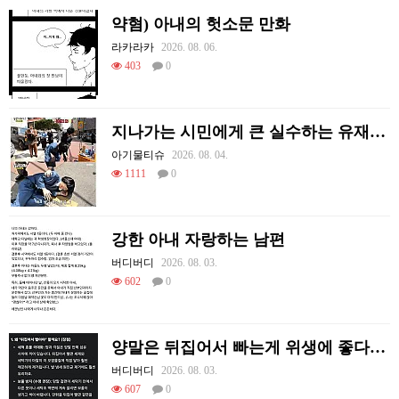
약혐) 아내의 헛소문 만화
라카라카
2026. 08. 06.
403
0
지나가는 시민에게 큰 실수하는 유재석.jpg
아기물티슈
2026. 08. 04.
1111
0
강한 아내 자랑하는 남편
버디버디
2026. 08. 03.
602
0
양말은 뒤집어서 빠는게 위생에 좋다고함
버디버디
2026. 08. 03.
607
0