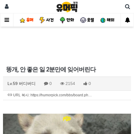
유머
사건
만화
웃썰
해외
핫
똥개, 안 좋은 일 2분만에 잊어버린다
Lv.59 버디버디
0
2154
0
URL 복사: https://humorpick.com/bbs/board.ph…