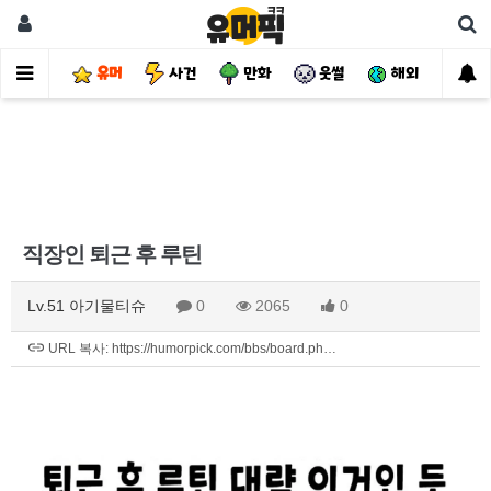
유머
사건
만화
웃썰
해외
핫
직장인 퇴근 후 루틴
Lv.51 아기물티슈
0
2065
0
URL 복사: https://humorpick.com/bbs/board.ph…