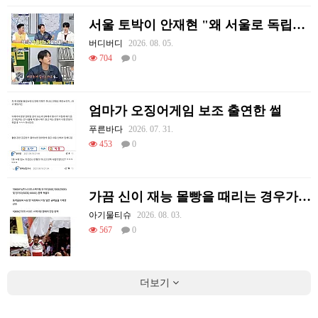
서울 토박이 안재현 "왜 서울로 독립해?"
버디버디
2026. 08. 05.
704
0
엄마가 오징어게임 보조 출연한 썰
푸른바다
2026. 07. 31.
453
0
가끔 신이 재능 몰빵을 때리는 경우가 있음
아기물티슈
2026. 08. 03.
567
0
더보기