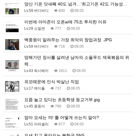
양산 기온 닷새째 40도 넘겨…‘최고기온 42도 가능성…
Lv.59 버디버디
600
08.05
이번에 아마존이 오픈ai에 75조 투자한 이유
Lv.29 소밀면
777
08.05
백종원이 알려주는 가장 최악의 창업과정 .JPG
Lv.59 버디버디
716
08.05
망해가던 장사를 살려낸 남자의 소울푸드 제육볶음의 위
력…
Lv.43 픽시베이
1811
08.05
외모때문에 인식 박살난 직업
Lv.17 메이플
737
08.05
요즘 늘고 있다는 초등학생 등교거부.jpg
Lv.45 몽둥이
790
08.05
엄마 요새는 꺄! 를 어떻게 쓰는지 알아?
Lv.51 아라셀리
677
08.05
요새 치고 올라오는 봉화군 SNS