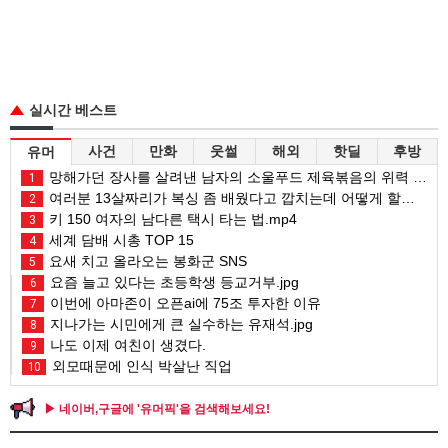
실시간 베스트
사건
만화
웃썰
해외
핫딜
후방
유머
망해가던 장사를 살려낸 남자의 소울푸드 제육볶음의 위력 ㅋㅋ
1
여러분 13살짜리가 복싱 좀 배웠다고 깝치는데 어떻게 할까요?
2
키 150 여자의 남다른 택시 타는 법.mp4
3
세계 담배 시총 TOP 15
4
요새 치고 올라오는 봉화군 SNS
5
요즘 늘고 있다는 초등학생 등교거부.jpg
6
이번에 아마존이 오픈ai에 75조 투자한 이유
7
지나가는 시민에게 큰 실수하는 유재석.jpg
8
나도 이제 여친이 생겼다.
9
외모때문에 인식 박살난 직업
10
▶ 네이버,구글에 '유머픽'을 검색해보세요!