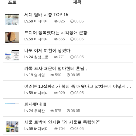
포토
제목
세계 담배 시총 TOP 15
Lv.59 버디버디
825
08.05
드디어 정복했다는 시각장애 근황
Lv.59 버디버디
665
08.05
나도 이제 여친이 생겼다.
Lv.24 칠성그룹
771
08.05
카톡 프사 때문에 엄마한테 혼남;;
Lv.19 슬라임
590
08.05
여러분 13살짜리가 복싱 좀 배웠다고 깝치는데 어떻게 …
Lv.59 버디버디
929
08.05
퇴사했다!!!!
Lv.24 우라칸
575
08.05
서울 토박이 안재현 "왜 서울로 독립해?"
Lv.59 버디버디
704
08.05