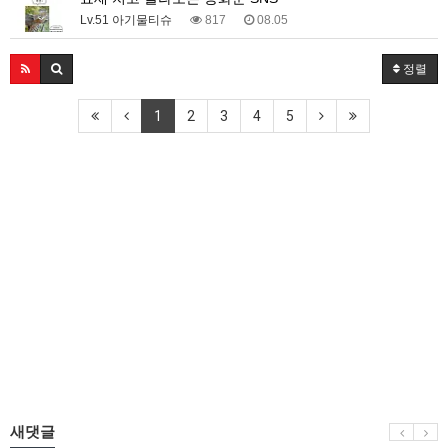
Lv.51 아기물티슈
817
08.05
정렬
1
2
3
4
5
새댓글