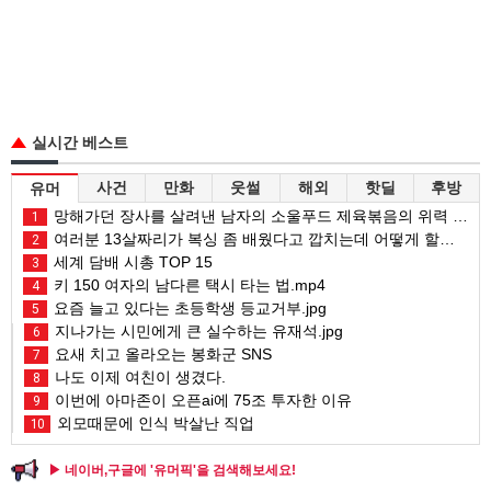
실시간 베스트
사건
만화
웃썰
해외
핫딜
후방
유머
망해가던 장사를 살려낸 남자의 소울푸드 제육볶음의 위력 ㅋㅋ
1
여러분 13살짜리가 복싱 좀 배웠다고 깝치는데 어떻게 할까요?
2
세계 담배 시총 TOP 15
3
키 150 여자의 남다른 택시 타는 법.mp4
4
요즘 늘고 있다는 초등학생 등교거부.jpg
5
지나가는 시민에게 큰 실수하는 유재석.jpg
6
요새 치고 올라오는 봉화군 SNS
7
나도 이제 여친이 생겼다.
8
이번에 아마존이 오픈ai에 75조 투자한 이유
9
외모때문에 인식 박살난 직업
10
▶ 네이버,구글에 '유머픽'을 검색해보세요!