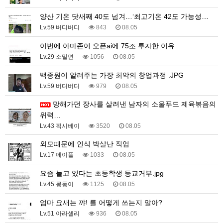
양산 기온 닷새째 40도 넘겨…‘최고기온 42도 가능성…
Lv.59 버디버디
843
08.05
이번에 아마존이 오픈ai에 75조 투자한 이유
Lv.29 소밀면
1056
08.05
백종원이 알려주는 가장 최악의 창업과정 .JPG
Lv.59 버디버디
979
08.05
망해가던 장사를 살려낸 남자의 소울푸드 제육볶음의
위력…
Lv.43 픽시베이
3520
08.05
외모때문에 인식 박살난 직업
Lv.17 메이플
1033
08.05
요즘 늘고 있다는 초등학생 등교거부.jpg
Lv.45 몽둥이
1125
08.05
엄마 요새는 꺄! 를 어떻게 쓰는지 알아?
Lv.51 아라셀리
936
08.05