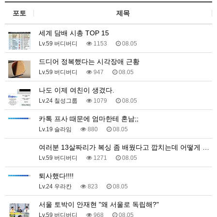
포토
제목
세계 담배 시총 TOP 15
Lv.59 버디버디
1153
08.05
드디어 정복했다는 시각장애 근황
Lv.59 버디버디
947
08.05
나도 이제 여친이 생겼다.
Lv.24 칠성그룹
1079
08.05
카톡 프사 때문에 엄마한테 혼남;;
Lv.19 슬라임
880
08.05
여러분 13살짜리가 복싱 좀 배웠다고 깝치는데 어떻게 …
Lv.59 버디버디
1271
08.05
퇴사했다!!!!
Lv.24 우라칸
823
08.05
서울 토박이 안재현 "왜 서울로 독립해?"
Lv.59 버디버디
968
08.05