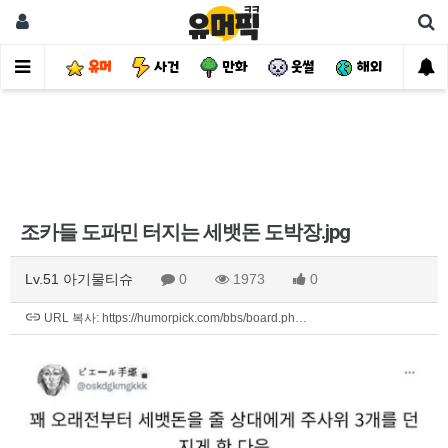
유머
사건
만화
웃썰
해외
핫
조카들 도파민 터지는 세뱃돈 도박장.jpg
Lv.51 아기물티슈
0
1973
0
URL 복사: https://humorpick.com/bbs/board.ph…