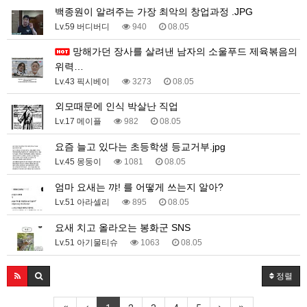
백종원이 알려주는 가장 최악의 창업과정 .JPG
Lv.59 버디버디
940
08.05
망해가던 장사를 살려낸 남자의 소울푸드 제육볶음의
위력…
Lv.43 픽시베이
3273
08.05
외모때문에 인식 박살난 직업
Lv.17 메이플
982
08.05
요즘 늘고 있다는 초등학생 등교거부.jpg
Lv.45 몽둥이
1081
08.05
엄마 요새는 꺄! 를 어떻게 쓰는지 알아?
Lv.51 아라셀리
895
08.05
요새 치고 올라오는 봉화군 SNS
Lv.51 아기물티슈
1063
08.05
정렬