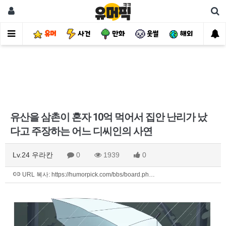
유머
사건
만화
웃썰
해외
핫
유산을 삼촌이 혼자 10억 먹어서 집안 난리가 났
다고 주장하는 어느 디씨인의 사연
Lv.24 우라칸
0
1939
0
URL 복사: https://humorpick.com/bbs/board.ph…