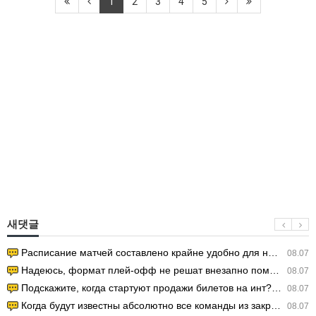
1
2
3
4
5
새댓글
Расписание матчей составлено крайне удобно для нашего часово…
08.07
Надеюсь, формат плей-офф не решат внезапно поменять. https:/…
08.07
Подскажите, когда стартуют продажи билетов на инт? https://g…
08.07
Когда будут известны абсолютно все команды из закрытых квали…
08.07