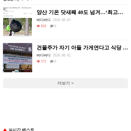
양산 기온 닷새째 40도 넘겨…‘최고기온 42도 가능성도’
버디버디
2026. 08. 05.
810
0
건물주가 자기 아들 가게연다고 식당 폐업시킴
버디버디
2026. 08. 02.
571
0
더보기
실시간 베스트