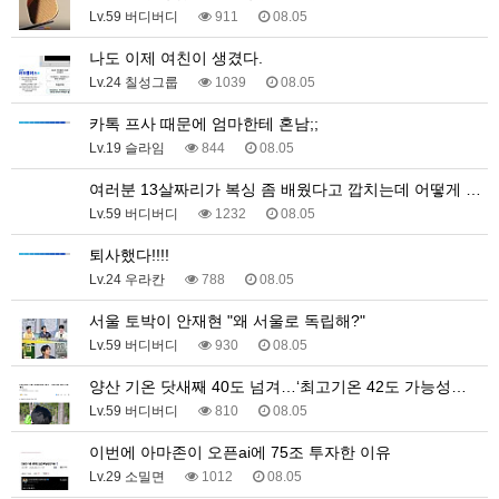
Lv.59 버디버디
911
08.05
나도 이제 여친이 생겼다.
Lv.24 칠성그룹
1039
08.05
카톡 프사 때문에 엄마한테 혼남;;
Lv.19 슬라임
844
08.05
여러분 13살짜리가 복싱 좀 배웠다고 깝치는데 어떻게 …
Lv.59 버디버디
1232
08.05
퇴사했다!!!!
Lv.24 우라칸
788
08.05
서울 토박이 안재현 "왜 서울로 독립해?"
Lv.59 버디버디
930
08.05
양산 기온 닷새째 40도 넘겨…‘최고기온 42도 가능성…
Lv.59 버디버디
810
08.05
이번에 아마존이 오픈ai에 75조 투자한 이유
Lv.29 소밀면
1012
08.05