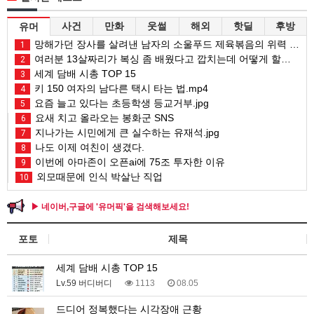
사건
만화
웃썰
해외
핫딜
후방
유머
망해가던 장사를 살려낸 남자의 소울푸드 제육볶음의 위력 ㅋㅋ
1
여러분 13살짜리가 복싱 좀 배웠다고 깝치는데 어떻게 할까요?
2
세계 담배 시총 TOP 15
3
키 150 여자의 남다른 택시 타는 법.mp4
4
요즘 늘고 있다는 초등학생 등교거부.jpg
5
요새 치고 올라오는 봉화군 SNS
6
지나가는 시민에게 큰 실수하는 유재석.jpg
7
나도 이제 여친이 생겼다.
8
이번에 아마존이 오픈ai에 75조 투자한 이유
9
외모때문에 인식 박살난 직업
10
▶ 네이버,구글에 '유머픽'을 검색해보세요!
포토
제목
세계 담배 시총 TOP 15
Lv.59 버디버디
1113
08.05
드디어 정복했다는 시각장애 근황