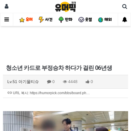
유머
사건
만화
웃썰
해외
핫
청소년 카드로 부정승차 하다가 걸린 06년생
Lv.51 아기물티슈
0
4448
0
URL 복사: https://humorpick.com/bbs/board.ph…