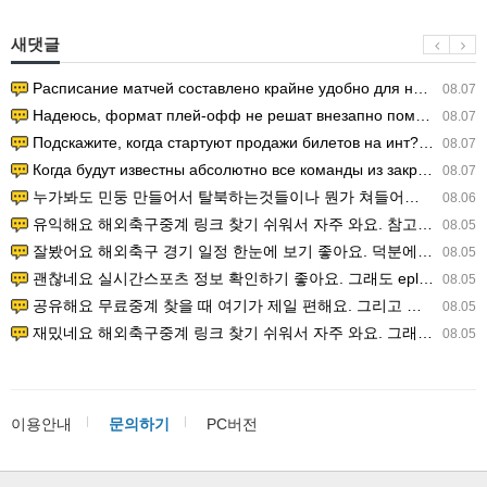
새댓글
Расписание матчей составлено крайне удобно для нашего часово…
08.07
Надеюсь, формат плей-офф не решат внезапно поменять. https:/…
08.07
Подскажите, когда стартуют продажи билетов на инт? https://g…
08.07
Когда будут известны абсолютно все команды из закрытых квали…
08.07
누가봐도 민둥 만들어서 탈북하는것들이나 뭔가 쳐들어오는 낌새를 미리 알아차리기 위함이지 저걸 전쟁준비라고 하…
08.06
유익해요 해외축구중계 링크 찾기 쉬워서 자주 와요. 참고로 무료스포츠중계 정보 확인할 때 출처 꼭 체크해요.…
08.05
잘봤어요 해외축구 경기 일정 한눈에 보기 좋아요. 덕분에 epl중계 볼 때 공식 중계 채널 먼저 찾아봐요. …
08.05
괜찮네요 실시간스포츠 정보 확인하기 좋아요. 그래도 epl중계 볼 때 공식 중계 채널 먼저 찾아봐요. 북마크…
08.05
공유해요 무료중계 찾을 때 여기가 제일 편해요. 그리고 무료스포츠중계 정보 확인할 때 출처 꼭 체크해요. 앞…
08.05
재밌네요 해외축구중계 링크 찾기 쉬워서 자주 와요. 그래서 해외축구중계도 정식 서비스로 봐야 안전해요. 다음…
08.05
이용안내
문의하기
PC버전