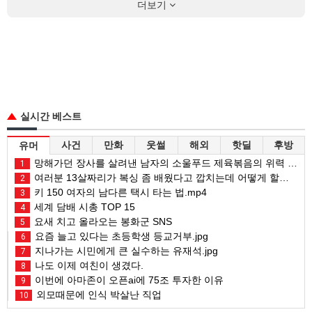
더보기
실시간 베스트
사건
만화
웃썰
해외
핫딜
후방
유머
망해가던 장사를 살려낸 남자의 소울푸드 제육볶음의 위력 ㅋㅋ
1
여러분 13살짜리가 복싱 좀 배웠다고 깝치는데 어떻게 할까요?
2
키 150 여자의 남다른 택시 타는 법.mp4
3
세계 담배 시총 TOP 15
4
요새 치고 올라오는 봉화군 SNS
5
요즘 늘고 있다는 초등학생 등교거부.jpg
6
지나가는 시민에게 큰 실수하는 유재석.jpg
7
나도 이제 여친이 생겼다.
8
이번에 아마존이 오픈ai에 75조 투자한 이유
9
외모때문에 인식 박살난 직업
10