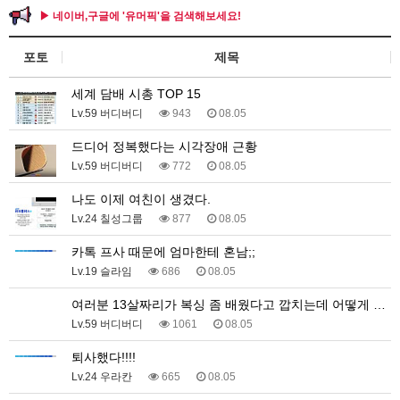
▶ 네이버,구글에 '유머픽'을 검색해보세요!
포토
제목
세계 담배 시총 TOP 15
Lv.59 버디버디
943
08.05
드디어 정복했다는 시각장애 근황
Lv.59 버디버디
772
08.05
나도 이제 여친이 생겼다.
Lv.24 칠성그룹
877
08.05
카톡 프사 때문에 엄마한테 혼남;;
Lv.19 슬라임
686
08.05
여러분 13살짜리가 복싱 좀 배웠다고 깝치는데 어떻게 …
Lv.59 버디버디
1061
08.05
퇴사했다!!!!
Lv.24 우라칸
665
08.05