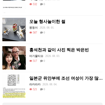
532
0
오늘 형사놀이한 썰
몽둥이
2026. 08. 01.
507
0
홍석천과 같이 사진 찍은 박은빈
아기물티슈
2026. 08. 03.
517
0
일본군 위안부에 조선 여성이 가장 많았던 이유
라카라카
2026. 08. 04.
521
0