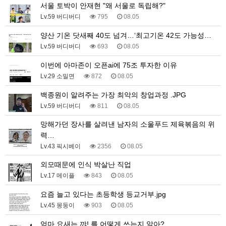
서울 토박이 안재현 "왜 서울로 독립해?"
Lv.59 버디버디
795
08.05
양산 기온 닷새째 40도 넘겨…‘최고기온 42도 가능성…
Lv.59 버디버디
693
08.05
이번에 아마존이 오픈ai에 75조 투자한 이유
Lv.29 소밀면
872
08.05
백종원이 알려주는 가장 최악의 창업과정 .JPG
Lv.59 버디버디
811
08.05
망해가던 장사를 살려낸 남자의 소울푸드 제육볶음의 위
력…
Lv.43 픽시베이
2356
08.05
외모때문에 인식 박살난 직업
Lv.17 메이플
843
08.05
요즘 늘고 있다는 초등학생 등교거부.jpg
Lv.45 몽둥이
903
08.05
엄마 요새는 꺄! 를 어떻게 쓰는지 알아?