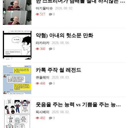
한 스트리머가 담배를 절대 하지않는 이유
아기물티슈
2026. 08. 02.
517
0
약혐) 아내의 헛소문 만화
라카라카
2026. 08. 06.
360
0
카톡 주작 썰 레전드
큐플레이
2026. 08. 03.
468
0
웃음을 주는 능력 vs 기쁨을 주는 능력 만화
픽시베이
2026. 08. 02.
492
0