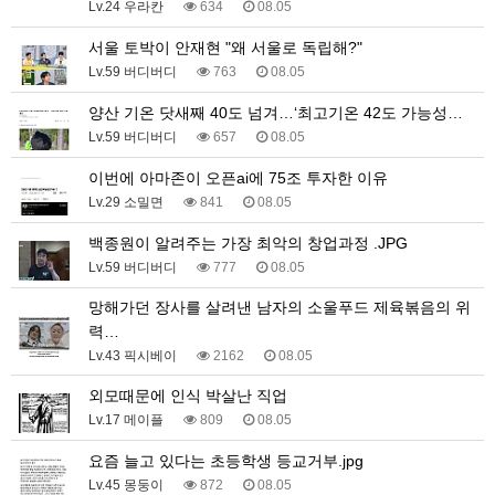
Lv.24 우라칸
634
08.05
서울 토박이 안재현 "왜 서울로 독립해?"
Lv.59 버디버디
763
08.05
양산 기온 닷새째 40도 넘겨…‘최고기온 42도 가능성…
Lv.59 버디버디
657
08.05
이번에 아마존이 오픈ai에 75조 투자한 이유
Lv.29 소밀면
841
08.05
백종원이 알려주는 가장 최악의 창업과정 .JPG
Lv.59 버디버디
777
08.05
망해가던 장사를 살려낸 남자의 소울푸드 제육볶음의 위
력…
Lv.43 픽시베이
2162
08.05
외모때문에 인식 박살난 직업
Lv.17 메이플
809
08.05
요즘 늘고 있다는 초등학생 등교거부.jpg
Lv.45 몽둥이
872
08.05