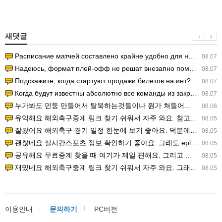
새댓글
Расписание матчей составлено крайне удобно для нашего часово…
08.07
Надеюсь, формат плей-офф не решат внезапно поменять. https:/…
08.07
Подскажите, когда стартуют продажи билетов на инт? https://g…
08.07
Когда будут известны абсолютно все команды из закрытых квали…
08.07
누가봐도 민둥 만들어서 탈북하는것들이나 뭔가 쳐들어오는 낌새를 미리 알아차리기 위함이지 저걸 전쟁준비라고 하…
08.06
유익해요 해외축구중계 링크 찾기 쉬워서 자주 와요. 참고로 무료스포츠중계 정보 확인할 때 출처 꼭 체크해요.…
08.05
잘봤어요 해외축구 경기 일정 한눈에 보기 좋아요. 덕분에 epl중계 볼 때 공식 중계 채널 먼저 찾아봐요. …
08.05
괜찮네요 실시간스포츠 정보 확인하기 좋아요. 그래도 epl중계 볼 때 공식 중계 채널 먼저 찾아봐요. 북마크…
08.05
공유해요 무료중계 찾을 때 여기가 제일 편해요. 그리고 무료스포츠중계 정보 확인할 때 출처 꼭 체크해요. 앞…
08.05
재밌네요 해외축구중계 링크 찾기 쉬워서 자주 와요. 그래서 해외축구중계도 정식 서비스로 봐야 안전해요. 다음…
08.05
이용안내
문의하기
PC버전