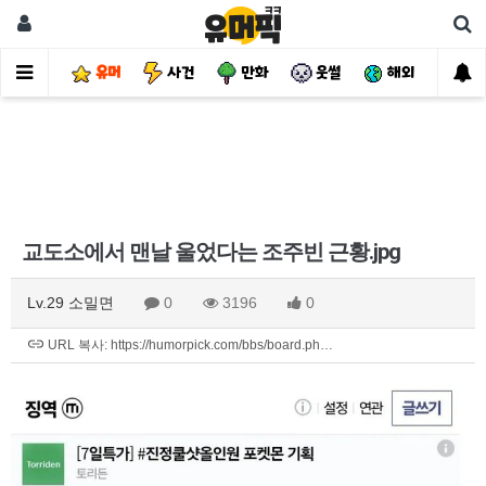
유머
사건
만화
웃썰
해외
핫
교도소에서 맨날 울었다는 조주빈 근황.jpg
Lv.29 소밀면
0
3196
0
URL 복사: https://humorpick.com/bbs/board.ph…