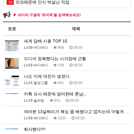
외모때문에 인식 박살난 직업
10
▶ 네이버,구글에 '유머픽'을 검색해보세요!
포토
제목
세계 담배 시총 TOP 15
Lv.59 버디버디
906
08.05
드디어 정복했다는 시각장애 근황
Lv.59 버디버디
738
08.05
나도 이제 여친이 생겼다.
Lv.24 칠성그룹
841
08.05
카톡 프사 때문에 엄마한테 혼남;;
Lv.19 슬라임
653
08.05
여러분 13살짜리가 복싱 좀 배웠다고 깝치는데 어떻게 …
Lv.59 버디버디
1020
08.05
퇴사했다!!!!