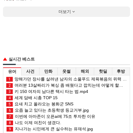
더보기
실시간 베스트
사건
만화
웃썰
해외
핫딜
후방
유머
망해가던 장사를 살려낸 남자의 소울푸드 제육볶음의 위력 ㅋㅋ
1
여러분 13살짜리가 복싱 좀 배웠다고 깝치는데 어떻게 할까요?
2
키 150 여자의 남다른 택시 타는 법.mp4
3
세계 담배 시총 TOP 15
4
요새 치고 올라오는 봉화군 SNS
5
요즘 늘고 있다는 초등학생 등교거부.jpg
6
이번에 아마존이 오픈ai에 75조 투자한 이유
7
나도 이제 여친이 생겼다.
8
지나가는 시민에게 큰 실수하는 유재석.jpg
9