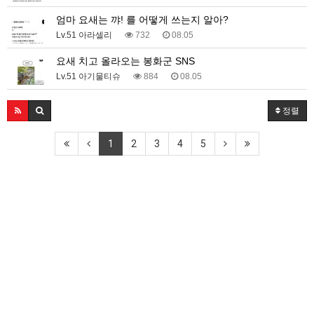
엄마 요새는 꺄! 를 어떻게 쓰는지 알아?
Lv.51 아라셀리
732
08.05
요새 치고 올라오는 봉화군 SNS
Lv.51 아기물티슈
884
08.05
정렬
1
2
3
4
5