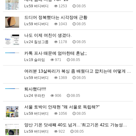
Lv.59 버디버디
1253
08.05
드디어 정복했다는 시각장애 근황
Lv.59 버디버디
1043
08.05
나도 이제 여친이 생겼다.
Lv.24 칠성그룹
1178
08.05
카톡 프사 때문에 엄마한테 혼남;;
Lv.19 슬라임
971
08.05
여러분 13살짜리가 복싱 좀 배웠다고 깝치는데 어떻게 …
Lv.59 버디버디
1369
08.05
퇴사했다!!!!
Lv.24 우라칸
906
08.05
서울 토박이 안재현 "왜 서울로 독립해?"
Lv.59 버디버디
1056
08.05
양산 기온 닷새째 40도 넘겨…‘최고기온 42도 가능성…
Lv.59 버디버디
922
08.05