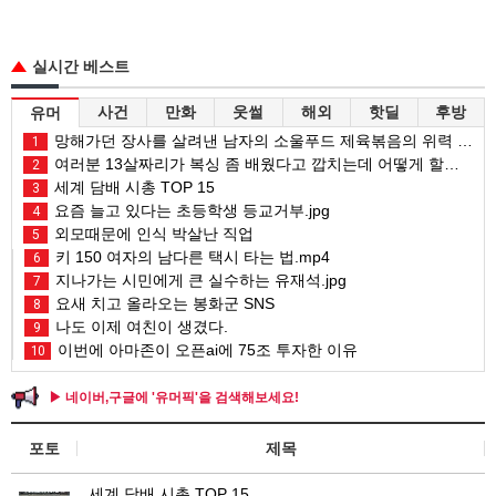
실시간 베스트
사건
만화
웃썰
해외
핫딜
후방
유머
망해가던 장사를 살려낸 남자의 소울푸드 제육볶음의 위력 ㅋㅋ
1
여러분 13살짜리가 복싱 좀 배웠다고 깝치는데 어떻게 할까요?
2
세계 담배 시총 TOP 15
3
요즘 늘고 있다는 초등학생 등교거부.jpg
4
외모때문에 인식 박살난 직업
5
키 150 여자의 남다른 택시 타는 법.mp4
6
지나가는 시민에게 큰 실수하는 유재석.jpg
7
요새 치고 올라오는 봉화군 SNS
8
나도 이제 여친이 생겼다.
9
이번에 아마존이 오픈ai에 75조 투자한 이유
10
▶ 네이버,구글에 '유머픽'을 검색해보세요!
포토
제목
세계 담배 시총 TOP 15