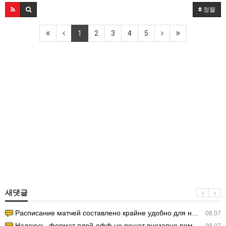
정렬
1
2
3
4
5
새댓글
Расписание матчей составлено крайне удобно для нашего часово…
08.07
Надеюсь, формат плей-офф не решат внезапно поменять. https:/…