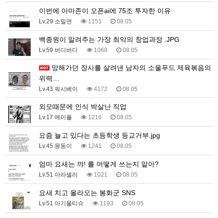
이번에 아마존이 오픈ai에 75조 투자한 이유
Lv.29 소밀면
1151
08.05
백종원이 알려주는 가장 최악의 창업과정 .JPG
Lv.59 버디버디
1068
08.05
망해가던 장사를 살려낸 남자의 소울푸드 제육볶음의
위력…
Lv.43 픽시베이
4172
08.05
외모때문에 인식 박살난 직업
Lv.17 메이플
1216
08.05
요즘 늘고 있다는 초등학생 등교거부.jpg
Lv.45 몽둥이
1241
08.05
엄마 요새는 꺄! 를 어떻게 쓰는지 알아?
Lv.51 아라셀리
1021
08.05
요새 치고 올라오는 봉화군 SNS
Lv.51 아기물티슈
1193
08.05