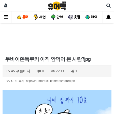
유머
사건
만화
웃썰
해외
핫
두바이쫀득쿠키 아직 안먹어 본 사람?jpg
Lv.45 푸른바다
0
2299
1
URL 복사: https://humorpick.com/bbs/board.ph…