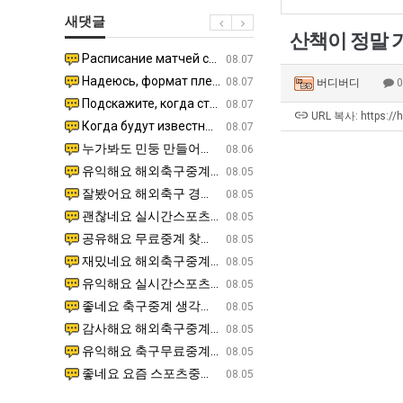
장
에
새댓글
애
75
산책이 정말 
근
조
Расписание матчей составлено крайне удобно для нашего часово…
좋네요 해외축구중계 링크 찾기 쉬워서 자주 와요. 참고로 무료중계라도 저작권 지켜야죠. 계속 업데이트 부
08.04
08.07
황
투
Надеюсь, формат плей-офф не решат внезапно поменять. https:/…
감사해요 축구중계 생각할 때 도움 되는 팁이 많네요. 참고로 해외축구중계도 정식 서비스로 봐야 안전해요.
07.30
08.07
버디버디
자
Подскажите, когда стартуют продажи билетов на инт? https://g…
좋네요 epl중계 일정 확인할 때 유용해요. 아무튼 축구중계 보면서 불법 사이트는 피해요. 다음 경
07.26
08.07
한
URL 복사: https://
Когда будут известны абсолютно все команды из закрытых квали…
감사해요 무료중계 찾을 때 여기가 제일 편해요. 그래도 무료스포츠중계 정보 확인할 때 출처 꼭 체크해요.
07.21
08.07
이
누가봐도 민둥 만들어서 탈북하는것들이나 뭔가 쳐들어오는 낌새를 미리 알아차리기 위함이지 저걸 전쟁준비라고 하…
좋네요 해외축구중계 링크 찾기 쉬워서 자주 와요. 그런데 epl중계 볼 때 공식 중계 채널 먼저 찾아봐요
07.17
08.06
유
유익해요 해외축구중계 링크 찾기 쉬워서 자주 와요. 참고로 무료스포츠중계 정보 확인할 때 출처 꼭 체크해요.…
재밌네요 스포츠무료중계 정보 정리가 깔끔해요. 그리고 축구중계 보면서 불법 사이트는 피해요. 다음
08.05
잘봤어요 해외축구 경기 일정 한눈에 보기 좋아요. 덕분에 epl중계 볼 때 공식 중계 채널 먼저 찾아봐요. …
좋네요 무료스포츠중계 찾는데 시간 절약돼요. 아무튼 epl중계 볼 때 공식 중계 채널 먼저 찾아봐
08.05
괜찮네요 실시간스포츠 정보 확인하기 좋아요. 그래도 epl중계 볼 때 공식 중계 채널 먼저 찾아봐요. 북마크…
공유해요 해외축구중계 링크 찾기 쉬워서 자주 와요. 아무튼 해외축구중계도 정식 서비스로 봐야 안전
08.05
공유해요 무료중계 찾을 때 여기가 제일 편해요. 그리고 무료스포츠중계 정보 확인할 때 출처 꼭 체크해요. 앞…
재밌네요 해외축구중계 링크 찾기 쉬워서 자주 와요. 아무튼 해외축구중계도 정식 서비스로 봐야 안전
08.05
재밌네요 해외축구중계 링크 찾기 쉬워서 자주 와요. 그래서 해외축구중계도 정식 서비스로 봐야 안전해요. 다음…
잘봤어요 epl중계 일정 확인할 때 유용해요. 그리고 스포츠무료중계 찾을 때 신뢰할 수 있는 곳만 
08.05
유익해요 실시간스포츠 정보 확인하기 좋아요. 덕분에 스포츠중계는 합법적인 경로로만 시청하려 해요. 좋은 정보…
좋네요 해외축구중계 링크 찾기 쉬워서 자주 와요. 그나저나 실시간스포츠 볼 때 공식 채널 우선 확인해요.
08.05
좋네요 축구중계 생각할 때 도움 되는 팁이 많네요. 그런데 해외축구중계도 정식 서비스로 봐야 안전해요. 다음…
도움돼요 축구무료중계 사이트 중에 여기가 최고예요. 그래도 스포츠무료중계 찾을 때 신뢰할 수 있는
08.05
감사해요 해외축구중계 링크 찾기 쉬워서 자주 와요. 어쨌든 축구무료중계도 합법적인 곳에서 봐야 마음 편해요.…
괜찮네요 실시간스포츠 정보 확인하기 좋아요. 덕분에 스포츠무료중계 찾을 때 신뢰할 수 있는 곳만 
08.05
유익해요 축구무료중계 사이트 중에 여기가 최고예요. 참고로 축구무료중계도 합법적인 곳에서 봐야 마음 편해요.…
괜찮네요 무료중계 찾을 때 여기가 제일 편해요. 그런데 해외축구 경기 볼 때 정식 스트리밍 서비스 이용해
08.05
좋네요 요즘 스포츠중계 볼 때마다 이 사이트 먼저 들어와요. 그나저나 epl중계 볼 때 공식 중계 채널 먼저…
잘봤어요 해외축구 경기 일정 한눈에 보기 좋아요. 그런데 무료중계라도 저작권 지켜야죠. 앞으로도 자주 들
08.05