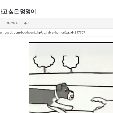
좀
테
장
배
혼
애
가고 싶은 멍멍이
웠
남;;
근
탁드…
공유해요 해외축구중계 링크 찾기 쉬워서 자주 와요. 아무튼 해외축구 경기 볼 때 정식 스트리밍 서비스 이용해…
추천해요 해외축구 경기 일정 한눈에 보기 좋아요. 그치만 축구중계 보면서 불법 사이트는 피해요.
08.05
08.04
다
황
 주…
좋네요 무료스포츠중계 찾는데 시간 절약돼요. 그래도 해외축구중계도 정식 서비스로 봐야 안전해요. 주변에도 추…
헐 닮았네요...ㅋ
08.05
08.04
0
2924
0
고
기 때도 …
좋네요 요즘 스포츠중계 볼 때마다 이 사이트 먼저 들어와요. 참고로 해외축구중계도 정식 서비스로 봐야 안전해…
내 알빠가 아닌데 시간내서 가줘야하는 
08.05
08.04
깝
humorpick.com/bbs/board.php?bo_table=humor&wr_id=397307
 주…
도움돼요 해외축구 경기 일정 한눈에 보기 좋아요. 그치만 해외축구중계도 정식 서비스로 봐야 안전해요. 좋은 …
옷을 벗어 던지면 
08.05
08.04
치
. …
재밌네요 축구중계 생각할 때 도움 되는 팁이 많네요. 그리고 해외축구 경기 볼 때 정식 스트리밍 서비스 이용…
너무 슬프당...
08.05
08.04
는
에도 여기 …
좋네요 축구무료중계 사이트 중에 여기가 최고예요. 참고로 축구무료중계도 합법적인 곳에서 봐야 마음 편해요. …
08.05
08.04
데
요. 앞으로…
재밌네요 요즘 스포츠중계 볼 때마다 이 사이트 먼저 들어와요. 그래도 축구무료중계도 합법적인 곳에서 봐야 마…
08.05
08.04
어
해요. 주변…
좋네요 epl중계 일정 확인할 때 유용해요. 그런데 무료스포츠중계 정보 확인할 때 출처 꼭 체크해요. 계속 …
08.05
08.04
떻
해요. 주변…
공유해요 요즘 스포츠중계 볼 때마다 이 사이트 먼저 들어와요. 그런데 축구무료중계도 합법적인 곳에서 봐야 마…
08.05
08.04
게
이용해요.…
공유해요 무료중계 찾을 때 여기가 제일 편해요. 참고로 무료스포츠중계 정보 확인할 때 출처 꼭 체크해요. 북…
08.05
08.04
할
 다…
좋네요 무료중계 찾을 때 여기가 제일 편해요. 그치만 축구무료중계도 합법적인 곳에서 봐야 마음 편해요. 앞으…
08.04
08.04
까
 곳만 이용…
공유해요 epl중계 일정 확인할 때 유용해요. 그런데 epl중계 볼 때 공식 중계 채널 먼저 찾아봐요. 다음…
08.04
08.04
요?
이용해요. …
잘봤어요 epl중계 일정 확인할 때 유용해요. 그래서 해외축구중계도 정식 서비스로 봐야 안전해요. 북마크 해…
08.04
08.04
요.…
재밌네요 해외축구 경기 일정 한눈에 보기 좋아요. 그나저나 스포츠무료중계 찾을 때 신뢰할 수 있는 곳만 이용…
08.04
08.04
를게…
도움돼요 실시간스포츠 정보 확인하기 좋아요. 그래서 스포츠중계는 합법적인 경로로만 시청하려 해요. 앞으로도 …
08.04
08.04