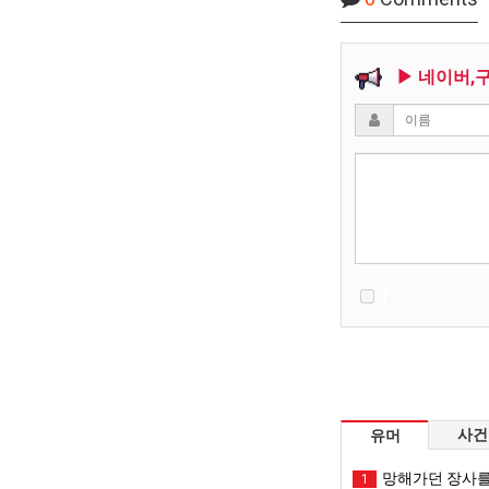
▶ 네이버,
사건
유머
망해가던 장사를
1