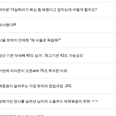
여러분 13살짜리가 복싱 좀 배웠다고 깝치는데 어떻게 할까요?
퇴사했다!!!!
서울 토박이 안재현 "왜 서울로 독립해?"
양산 기온 닷새째 40도 넘겨…‘최고기온 42도 가능성도’
이번에 아마존이 오픈ai에 75조 투자한 이유
백종원이 알려주는 가장 최악의 창업과정 .JPG
망해가던 장사를 살려낸 남자의 소울푸드 제육볶음의 위력 ㅋㅋ