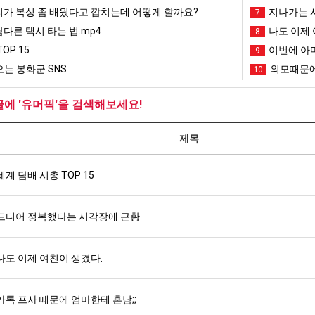
리가 복싱 좀 배웠다고 깝치는데 어떻게 할까요?
지나가는 시
7
남다른 택시 타는 법.mp4
나도 이제 
8
OP 15
이번에 아마
9
는 봉화군 SNS
외모때문에
10
글에 '유머픽'을 검색해보세요!
제목
세계 담배 시총 TOP 15
드디어 정복했다는 시각장애 근황
나도 이제 여친이 생겼다.
카톡 프사 때문에 엄마한테 혼남;;