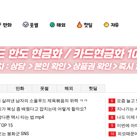
만화
웃썰
해외
핫딜
자유
여
카
드
세
러
톡
디
계
분
프
어
담
13
사
정
배
픈ai에 75조 투자한 이유
여러분 13살짜리가 복싱 좀 배웠다고 깝치는데 어떻게 할까요?
카톡 프사 때문에 엄마한테 혼남;;
드디어 정복했다는 시각장애 근황
세계 담
만화
웃썰
해외
핫딜
살
때
복
시
짜
문
했
총
 살려낸 남자의 소울푸드 제육볶음의 위력 ㅋㅋ
망해가던 장사를 살려낸 남자의 소울푸드 제육볶음의 위력 ㅋㅋ
세계 담배 시총 TOP 1
요즘 늘고 
08.05
08.05
6
리
에
다
TO
?"
외모때문에 인식 박살난 직업
드디어 정복했다는 시각장애
리가 복싱 좀 배웠다고 깝치는데 어떻게 할까요?
08.05
08.05
지나가는 시
7
가
엄
는
15
도’
요즘 늘고 있다는 초등학생 등교거부.jpg
나도 이제 여친이 생겼
08.05
08.05
남다른 택시 타는 법.mp4
나도 이제 
8
복
마
시
 이유
엄마 요새는 꺄! 를 어떻게 쓰는지 알아?
카톡 프사 때문에 엄마한테 
08.05
08.05
OP 15
이번에 아마
9
싱
한
각
JPG
요새 치고 올라오는 봉화군 SNS
여러분 13살짜리가 복싱 좀 배웠다고 깝치는데 어떻게 
08.05
08.05
는 봉화군 SNS
외모때문에
10