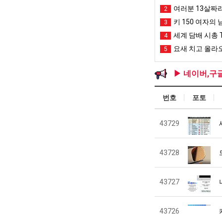
여러분 13살짜
2
키 150 여자의 
3
세계 담배 시총 T
4
요새 치고 올라오
5
▶ 네이버,구
번호
포토
43729
43728
43727
43726