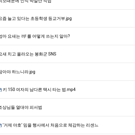
외모때문에 인식 박살난 직업
요즘 늘고 있다는 초등학생 등교거부.jpg
엄마 요새는 꺄! 를 어떻게 쓰는지 알아?
요새 치고 올라오는 봉화군 SNS
참아야 하느니라.jpg
키 150 여자의 남다른 택시 타는 법.mp4
조상님들 열대야 피서법
'거제 야호' 밈을 행사에서 처음으로 체감하는 리센느