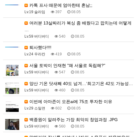
카톡 프사 때문에 엄마한테 혼남;;
Lv.19 슬라임
397
08.05
여러분 13살짜리가 복싱 좀 배웠다고 깝치는데 어떻게
…
Lv.59 버디버디
540
08.05
퇴사했다!!!!
Lv.24 우라칸
419
08.05
서울 토박이 안재현 "왜 서울로 독립해?"
Lv.59 버디버디
547
08.05
양산 기온 닷새째 40도 넘겨…‘최고기온 42도 가능성…
Lv.59 버디버디
460
08.05
이번에 아마존이 오픈ai에 75조 투자한 이유
Lv.29 소밀면
602
08.05
백종원이 알려주는 가장 최악의 창업과정 .JPG
Lv.59 버디버디
560
08.05