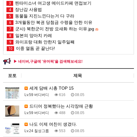
찐따미소녀 여고생 메이드카페 면접보기
3
장난감 사용법
4
동물들 지진느낀다는거 다 구라
5
3개월동안 복권 당첨금 수령을 안한 이유
6
군사) 북한군이 전방 요새화 하는 이유.jpg
7
(1)
일본의 양아치 카레
8
와이프랑 대화 안한지 일주일째
9
이중 열돔 곧 끝난다!
10
▶ 네이버,구글에 '유머픽'을 검색해보세요!
포토
제목
세계 담배 시총 TOP 15
Lv.59 버디버디
616
08.05
드디어 정복했다는 시각장애 근황
Lv.59 버디버디
488
08.05
나도 이제 여친이 생겼다.
Lv.24 칠성그룹
553
08.05