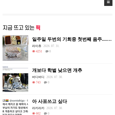
지금 뜨고 있는
픽
일주일 두번의 기회중 첫번째 음주....오늘도 혼술이네요
라이츄
2026. 07. 31.
4251
0
개보다 학벌 낮으면 개추
버디버디
2026. 07. 30.
743
0
아 사표쓰고 싶다
라카라카
2026. 07. 30.
602
0