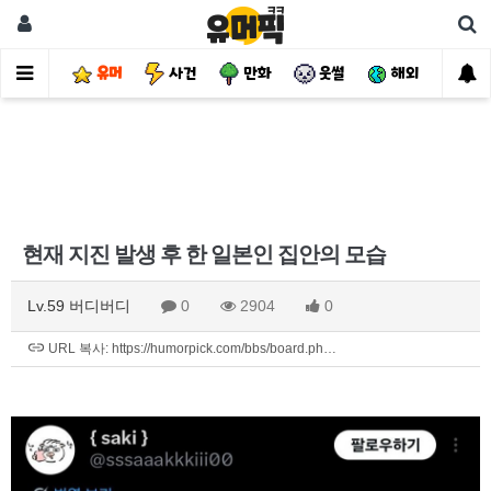
유머
사건
만화
웃썰
해외
핫
현재 지진 발생 후 한 일본인 집안의 모습
Lv.59 버디버디
0
2904
0
URL 복사: https://humorpick.com/bbs/board.ph…