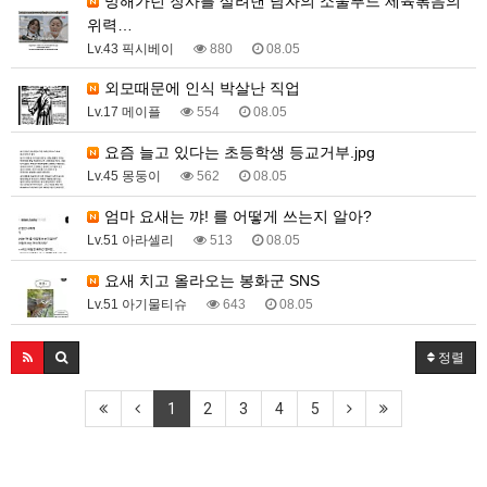
망해가던 장사를 살려낸 남자의 소울푸드 제육볶음의
위력…
Lv.43 픽시베이
880
08.05
외모때문에 인식 박살난 직업
Lv.17 메이플
554
08.05
요즘 늘고 있다는 초등학생 등교거부.jpg
Lv.45 몽둥이
562
08.05
엄마 요새는 꺄! 를 어떻게 쓰는지 알아?
Lv.51 아라셀리
513
08.05
요새 치고 올라오는 봉화군 SNS
Lv.51 아기물티슈
643
08.05
정렬
1
2
3
4
5