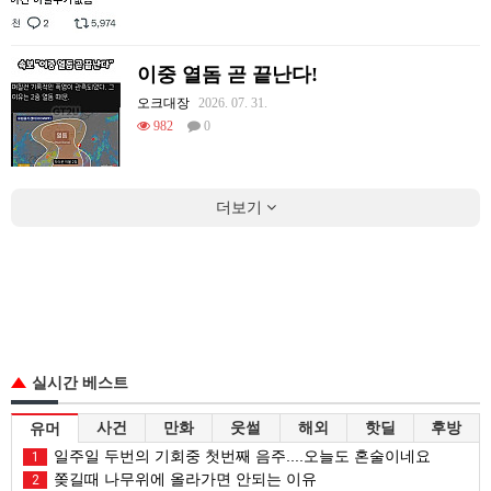
이중 열돔 곧 끝난다!
오크대장
2026. 07. 31.
982
0
더보기
실시간 베스트
사건
만화
웃썰
해외
핫딜
후방
유머
일주일 두번의 기회중 첫번째 음주....오늘도 혼술이네요
1
쫒길때 나무위에 올라가면 안되는 이유
2