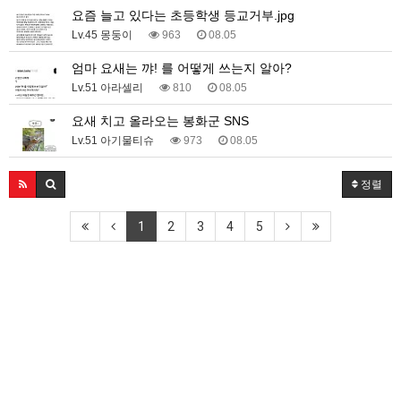
요즘 늘고 있다는 초등학생 등교거부.jpg
Lv.45 몽둥이
963
08.05
엄마 요새는 꺄! 를 어떻게 쓰는지 알아?
Lv.51 아라셀리
810
08.05
요새 치고 올라오는 봉화군 SNS
Lv.51 아기물티슈
973
08.05
정렬
1
2
3
4
5