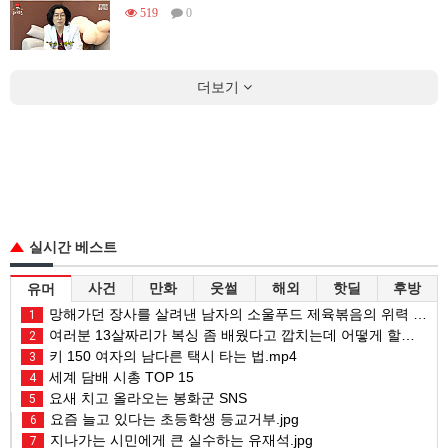
519
0
더보기
실시간 베스트
사건
만화
웃썰
해외
핫딜
후방
유머
망해가던 장사를 살려낸 남자의 소울푸드 제육볶음의 위력 ㅋㅋ
1
여러분 13살짜리가 복싱 좀 배웠다고 깝치는데 어떻게 할까요?
2
키 150 여자의 남다른 택시 타는 법.mp4
3
세계 담배 시총 TOP 15
4
요새 치고 올라오는 봉화군 SNS
5
요즘 늘고 있다는 초등학생 등교거부.jpg
6
지나가는 시민에게 큰 실수하는 유재석.jpg
7