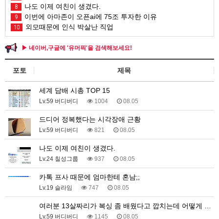
나도 이제 여친이 생겼다.
8
이번에 아마존이 오픈ai에 75조 투자한 이유
9
외모때문에 인식 박살난 직업
10
▶ 네이버,구글에 '유머픽'을 검색해보세요!
포토
제목
세계 담배 시총 TOP 15
Lv.59 버디버디
1004
08.05
드디어 정복했다는 시각장애 근황
Lv.59 버디버디
821
08.05
나도 이제 여친이 생겼다.
Lv.24 칠성그룹
937
08.05
카톡 프사 때문에 엄마한테 혼남;;
Lv.19 슬라임
747
08.05
여러분 13살짜리가 복싱 좀 배웠다고 깝치는데 어떻게 …
Lv.59 버디버디
1145
08.05