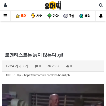
유머
사건
만화
웃썰
해외
핫
로멘티스트는 늙지 않는다 .gif
Lv.24 라카라카
0
2887
0
URL 복사: https://humorpick.com/bbs/board.ph…