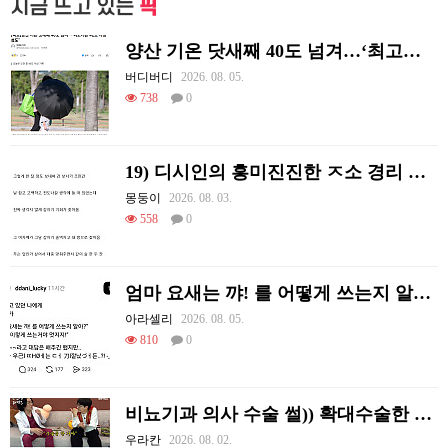
지금 뜨고 있는
픽
양산 기온 닷새째 40도 넘겨…‘최고기온 42도 가능성도’
버디버디
2026. 08. 05.
738
0
19) 디시인의 흥미진진한 ㅈ소 경리 ㄸ먹은 썰
몽둥이
2026. 08. 03.
558
0
엄마 요새는 꺄! 를 어떻게 쓰는지 알아?
아라셀리
2026. 08. 05.
810
0
비뇨기과 의사 수술 썰)) 확대수술한 여러 셀럽들
우라칸
2026. 08. 02.