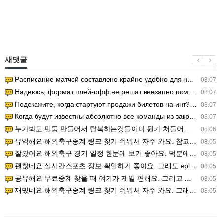
새댓글
Расписание матчей составлено крайне удобно для нашего часово…
08.07
Надеюсь, формат плей-офф не решат внезапно поменять. https:/…
08.07
Подскажите, когда стартуют продажи билетов на инт? https://g…
08.07
Когда будут известны абсолютно все команды из закрытых квали…
08.07
누가봐도 민둥 만들어서 탈북하는것들이나 뭔가 쳐들어오는 낌새를 미리 알아차리기 위함이지 저걸 전쟁준비라고 하…
08.06
유익해요 해외축구중계 링크 찾기 쉬워서 자주 와요. 참고로 무료스포츠중계 정보 확인할 때 출처 꼭 체크해요.…
08.05
잘봤어요 해외축구 경기 일정 한눈에 보기 좋아요. 덕분에 epl중계 볼 때 공식 중계 채널 먼저 찾아봐요. …
08.05
괜찮네요 실시간스포츠 정보 확인하기 좋아요. 그래도 epl중계 볼 때 공식 중계 채널 먼저 찾아봐요. 북마크…
08.05
공유해요 무료중계 찾을 때 여기가 제일 편해요. 그리고 무료스포츠중계 정보 확인할 때 출처 꼭 체크해요. 앞…
08.05
재밌네요 해외축구중계 링크 찾기 쉬워서 자주 와요. 그래서 해외축구중계도 정식 서비스로 봐야 안전해요. 다음…
08.05