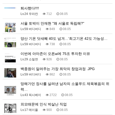
퇴사했다!!!!
Lv.24 우라칸
712
08.05
서울 토박이 안재현 "왜 서울로 독립해?"
Lv.59 버디버디
849
08.05
양산 기온 닷새째 40도 넘겨…‘최고기온 42도 가능성…
Lv.59 버디버디
738
08.05
이번에 아마존이 오픈ai에 75조 투자한 이유
Lv.29 소밀면
926
08.05
백종원이 알려주는 가장 최악의 창업과정 .JPG
Lv.59 버디버디
862
08.05
망해가던 장사를 살려낸 남자의 소울푸드 제육볶음의 위
력…
Lv.43 픽시베이
2722
08.05
외모때문에 인식 박살난 직업
Lv.17 메이플
900
08.05