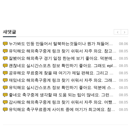
새댓글
누가봐도 민둥 만들어서 탈북하는것들이나 뭔가 쳐들어오는 낌새를 미리 알아차리기 위함이지 저걸 전쟁준비라고 하…
08.06
유익해요 해외축구중계 링크 찾기 쉬워서 자주 와요. 참고로 무료스포츠중계 정보 확인할 때 출처 꼭 체크해요.…
08.05
잘봤어요 해외축구 경기 일정 한눈에 보기 좋아요. 덕분에 epl중계 볼 때 공식 중계 채널 먼저 찾아봐요. …
08.05
괜찮네요 실시간스포츠 정보 확인하기 좋아요. 그래도 epl중계 볼 때 공식 중계 채널 먼저 찾아봐요. 북마크…
08.05
공유해요 무료중계 찾을 때 여기가 제일 편해요. 그리고 무료스포츠중계 정보 확인할 때 출처 꼭 체크해요. 앞…
08.05
재밌네요 해외축구중계 링크 찾기 쉬워서 자주 와요. 그래서 해외축구중계도 정식 서비스로 봐야 안전해요. 다음…
08.05
유익해요 실시간스포츠 정보 확인하기 좋아요. 덕분에 스포츠중계는 합법적인 경로로만 시청하려 해요. 좋은 정보…
08.05
좋네요 축구중계 생각할 때 도움 되는 팁이 많네요. 그런데 해외축구중계도 정식 서비스로 봐야 안전해요. 다음…
08.05
감사해요 해외축구중계 링크 찾기 쉬워서 자주 와요. 어쨌든 축구무료중계도 합법적인 곳에서 봐야 마음 편해요.…
08.05
유익해요 축구무료중계 사이트 중에 여기가 최고예요. 참고로 축구무료중계도 합법적인 곳에서 봐야 마음 편해요.…
08.05