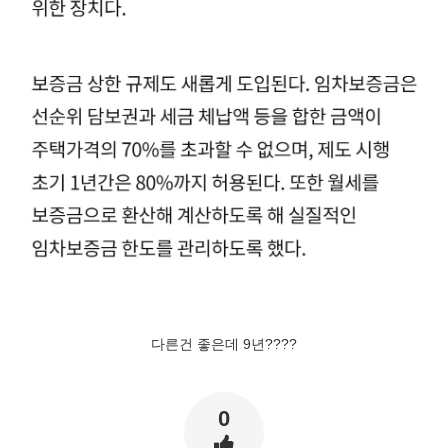
다른건 좋은데 9년????
0