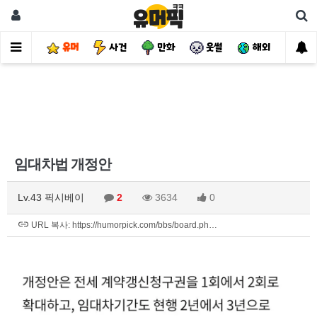
유머
사건
만화
웃썰
해외
핫
임대차법 개정안
Lv.43 픽시베이
2
3634
0
URL 복사: https://humorpick.com/bbs/board.ph…