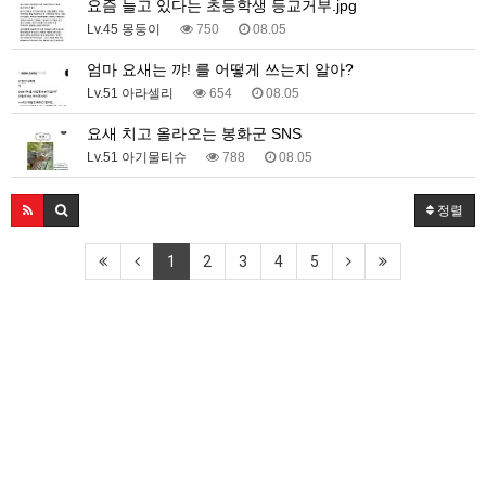
요즘 늘고 있다는 초등학생 등교거부.jpg
Lv.45 몽둥이
750
08.05
엄마 요새는 꺄! 를 어떻게 쓰는지 알아?
Lv.51 아라셀리
654
08.05
요새 치고 올라오는 봉화군 SNS
Lv.51 아기물티슈
788
08.05
정렬
1
2
3
4
5