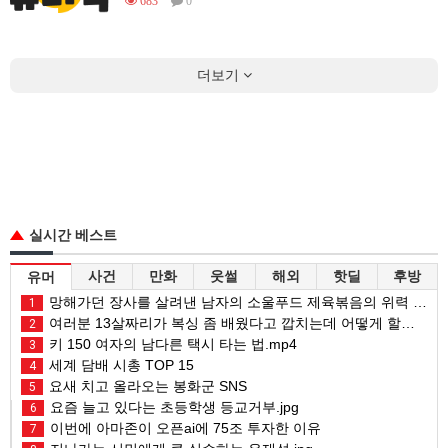
683
0
더보기
실시간 베스트
사건
만화
웃썰
해외
핫딜
후방
유머
망해가던 장사를 살려낸 남자의 소울푸드 제육볶음의 위력 ㅋㅋ
1
여러분 13살짜리가 복싱 좀 배웠다고 깝치는데 어떻게 할까요?
2
키 150 여자의 남다른 택시 타는 법.mp4
3
세계 담배 시총 TOP 15
4
요새 치고 올라오는 봉화군 SNS
5
요즘 늘고 있다는 초등학생 등교거부.jpg
6
이번에 아마존이 오픈ai에 75조 투자한 이유
7