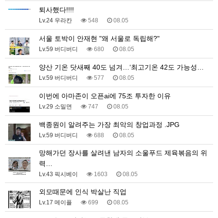
퇴사했다!!!!
Lv.24 우라칸
548
08.05
서울 토박이 안재현 "왜 서울로 독립해?"
Lv.59 버디버디
680
08.05
양산 기온 닷새째 40도 넘겨…‘최고기온 42도 가능성…
Lv.59 버디버디
577
08.05
이번에 아마존이 오픈ai에 75조 투자한 이유
Lv.29 소밀면
747
08.05
백종원이 알려주는 가장 최악의 창업과정 .JPG
Lv.59 버디버디
688
08.05
망해가던 장사를 살려낸 남자의 소울푸드 제육볶음의 위
력…
Lv.43 픽시베이
1603
08.05
외모때문에 인식 박살난 직업
Lv.17 메이플
699
08.05