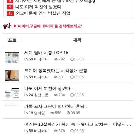
지나가는 시민에게 큰 실수하는 유재석.jpg
8
나도 이제 여친이 생겼다.
9
외모때문에 인식 박살난 직업
10
▶ 네이버,구글에 '유머픽'을 검색해보세요!
포토
제목
세계 담배 시총 TOP 15
Lv.59 버디버디
792
08.05
드디어 정복했다는 시각장애 근황
Lv.59 버디버디
631
08.05
나도 이제 여친이 생겼다.
Lv.24 칠성그룹
734
08.05
카톡 프사 때문에 엄마한테 혼남;;
Lv.19 슬라임
558
08.05
여러분 13살짜리가 복싱 좀 배웠다고 깝치는데 어떻게 …
Lv.59 버디버디
876
08.05