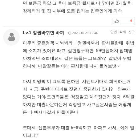
면 보증금 차압 그 후에 보증금 월세로 다 깎이면 3개월후
강제퇴거 및 집 내부에 모든 집기는 집주인에게 귀속
0
답변
삭제
신고
Lv.1 정권바뀌면 바껴
2025.10.21 12:46
아무리 좋은정책 내놔봐라... 정권바껴서 판사들한테 위법
에 소지가 있어요 라고 심판청구하면 99만원어치 접대받
아처먹던 조희대요시 같은 늠들은 그으래?? 알았어 위법
하니까 내말잘듣는 아래 판사한테 다시 돌려보냇~
다시 이명박 이 그토록 원하던 시멘트시대로 회귀하는거
지 지금 주변에 아파트 짓던거 중단한거 있디? 믿는게
있다는 거야 토건족들은 걱정말고 계속짓던거 짓자 6억원
까지만 대출나온다는거 걱정말고 사고싶은사람들 어떻게
든 다 빠져나갈거 만들어준다
도대체 신혼부부가 대출 5~6억끼고 아파트 사서 ..이게 말
이되냐?