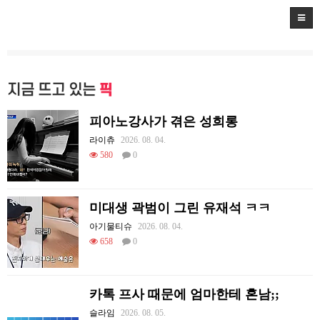
지금 뜨고 있는
픽
피아노강사가 겪은 성희롱
라이츄
2026. 08. 04.
580
0
미대생 곽범이 그린 유재석 ㅋㅋ
아기물티슈
2026. 08. 04.
658
0
카톡 프사 때문에 엄마한테 혼남;;
슬라임
2026. 08. 05.