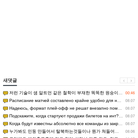
새댓글
저런 기술이 샘 알트먼 같은 철학이 부재한 똑똑한 원숭이에게 있다는게 문제.
00:46
Расписание матчей составлено крайне удобно для нашего часово…
08.07
Надеюсь, формат плей-офф не решат внезапно поменять. https:/…
08.07
Подскажите, когда стартуют продажи билетов на инт? https://g…
08.07
Когда будут известны абсолютно все команды из закрытых квали…
08.07
누가봐도 민둥 만들어서 탈북하는것들이나 뭔가 쳐들어오는 낌새를 미리 알아차리기 위함이지 저걸 전쟁준비라고 하…
08.06