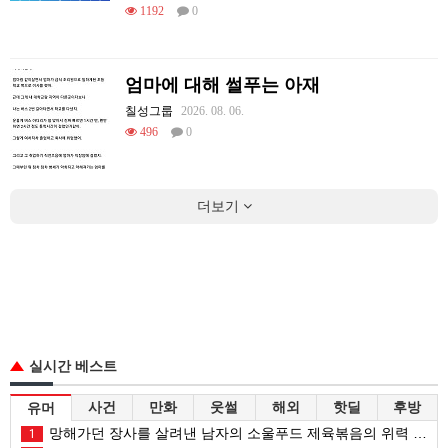
1192
0
엄마에 대해 썰푸는 아재
칠성그룹
2026. 08. 06.
496
0
더보기
실시간 베스트
사건
만화
웃썰
해외
핫딜
후방
유머
망해가던 장사를 살려낸 남자의 소울푸드 제육볶음의 위력 ㅋㅋ
1