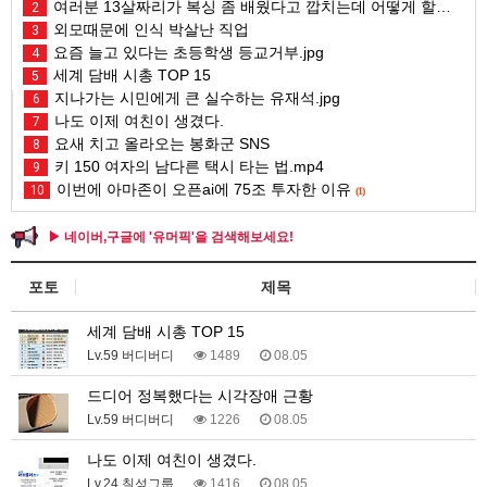
여러분 13살짜리가 복싱 좀 배웠다고 깝치는데 어떻게 할까요?
2
외모때문에 인식 박살난 직업
3
요즘 늘고 있다는 초등학생 등교거부.jpg
4
세계 담배 시총 TOP 15
5
지나가는 시민에게 큰 실수하는 유재석.jpg
6
나도 이제 여친이 생겼다.
7
요새 치고 올라오는 봉화군 SNS
8
키 150 여자의 남다른 택시 타는 법.mp4
9
이번에 아마존이 오픈ai에 75조 투자한 이유
10
(1)
▶ 네이버,구글에 '유머픽'을 검색해보세요!
포토
제목
세계 담배 시총 TOP 15
Lv.59 버디버디
1489
08.05
드디어 정복했다는 시각장애 근황
Lv.59 버디버디
1226
08.05
나도 이제 여친이 생겼다.
Lv.24 칠성그룹
1416
08.05