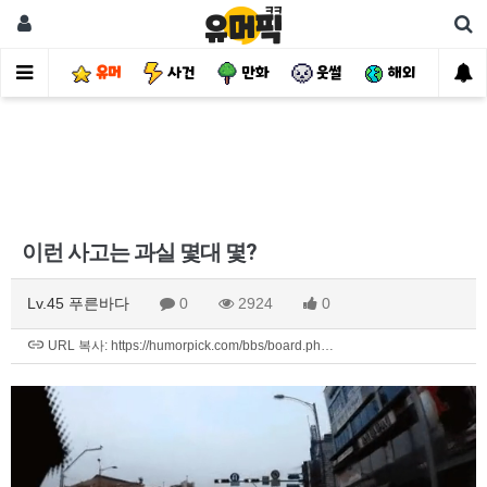
유머
사건
만화
웃썰
해외
핫
이런 사고는 과실 몇대 몇?
Lv.45 푸른바다
0
2924
0
URL 복사: https://humorpick.com/bbs/board.ph…