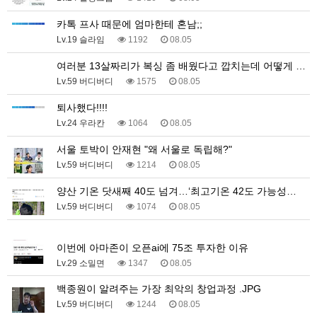
카톡 프사 때문에 엄마한테 혼남;;
Lv.19 슬라임
1192
08.05
여러분 13살짜리가 복싱 좀 배웠다고 깝치는데 어떻게 …
Lv.59 버디버디
1575
08.05
퇴사했다!!!!
Lv.24 우라칸
1064
08.05
서울 토박이 안재현 "왜 서울로 독립해?"
Lv.59 버디버디
1214
08.05
양산 기온 닷새째 40도 넘겨…‘최고기온 42도 가능성…
Lv.59 버디버디
1074
08.05
1
이번에 아마존이 오픈ai에 75조 투자한 이유
Lv.29 소밀면
1347
08.05
백종원이 알려주는 가장 최악의 창업과정 .JPG
Lv.59 버디버디
1244
08.05