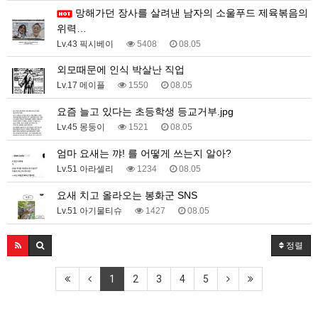
망해가던 장사를 살려낸 남자의 소울푸드 제육볶음의
위력…
Lv.43 픽시베이
5408
08.05
외모때문에 인식 박살난 직업
Lv.17 메이플
1550
08.05
요즘 늘고 있다는 초등학생 등교거부.jpg
Lv.45 몽둥이
1521
08.05
엄마 요새는 꺄! 를 어떻게 쓰는지 알아?
Lv.51 아라셀리
1234
08.05
요새 치고 올라오는 봉화군 SNS
Lv.51 아기물티슈
1427
08.05
정렬
1
2
3
4
5