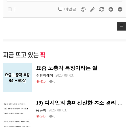
비밀글
지금 뜨고 있는
픽
요즘 노총각 특징이라는 썰
수민이에여
2026. 08. 03.
410
0
19) 디시인의 흥미진진한 ㅈ소 경리 ㄸ먹은 썰
몽둥이
2026. 08. 03.
543
0