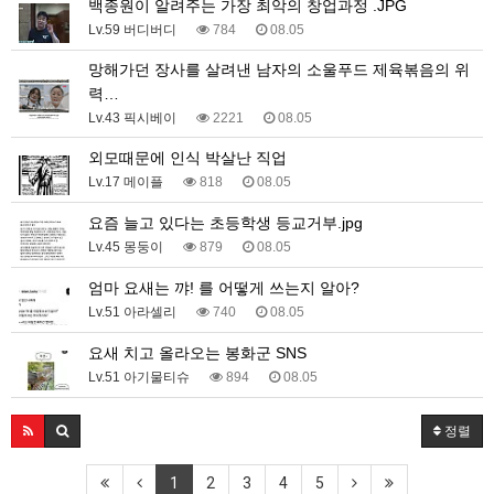
백종원이 알려주는 가장 최악의 창업과정 .JPG
Lv.59 버디버디
784
08.05
망해가던 장사를 살려낸 남자의 소울푸드 제육볶음의 위
력…
Lv.43 픽시베이
2221
08.05
외모때문에 인식 박살난 직업
Lv.17 메이플
818
08.05
요즘 늘고 있다는 초등학생 등교거부.jpg
Lv.45 몽둥이
879
08.05
엄마 요새는 꺄! 를 어떻게 쓰는지 알아?
Lv.51 아라셀리
740
08.05
요새 치고 올라오는 봉화군 SNS
Lv.51 아기물티슈
894
08.05
정렬
1
2
3
4
5