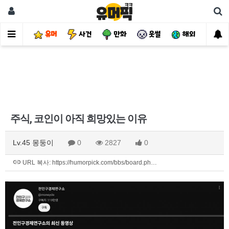
유머
사건
만화
웃썰
해외
핫
주식, 코인이 아직 희망있는 이유
Lv.45 몽둥이
0
2827
0
URL 복사: https://humorpick.com/bbs/board.ph…