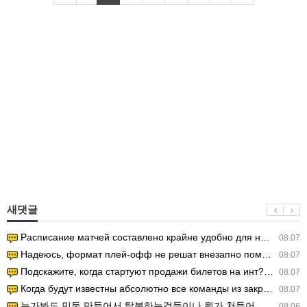
새댓글
Расписание матчей составлено крайне удобно для нашего часово…
08.07
Надеюсь, формат плей-офф не решат внезапно поменять. https:/…
08.07
Подскажите, когда стартуют продажи билетов на инт? https://g…
08.07
Когда будут известны абсолютно все команды из закрытых квали…
08.07
누가봐도 민둥 만들어서 탈북하는것들이나 뭔가 쳐들어오는 낌새를 미리 알아차리기 위함이지 저걸 전쟁준비라고 하…
08.06