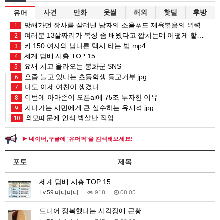
사건
만화
웃썰
해외
핫딜
후방
유머
망해가던 장사를 살려낸 남자의 소울푸드 제육볶음의 위력 ㅋㅋ
1
여러분 13살짜리가 복싱 좀 배웠다고 깝치는데 어떻게 할까요?
2
키 150 여자의 남다른 택시 타는 법.mp4
3
세계 담배 시총 TOP 15
4
요새 치고 올라오는 봉화군 SNS
5
요즘 늘고 있다는 초등학생 등교거부.jpg
6
나도 이제 여친이 생겼다.
7
이번에 아마존이 오픈ai에 75조 투자한 이유
8
지나가는 시민에게 큰 실수하는 유재석.jpg
9
외모때문에 인식 박살난 직업
10
▶ 네이버,구글에 '유머픽'을 검색해보세요!
포토
제목
세계 담배 시총 TOP 15
Lv.59 버디버디
918
08.05
드디어 정복했다는 시각장애 근황