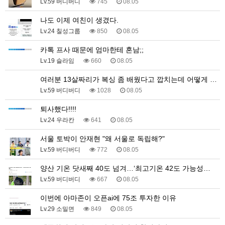
Lv.59 버디버디
745
08.05
나도 이제 여친이 생겼다.
Lv.24 칠성그룹
850
08.05
카톡 프사 때문에 엄마한테 혼남;;
Lv.19 슬라임
660
08.05
여러분 13살짜리가 복싱 좀 배웠다고 깝치는데 어떻게 …
Lv.59 버디버디
1028
08.05
퇴사했다!!!!
Lv.24 우라칸
641
08.05
서울 토박이 안재현 "왜 서울로 독립해?"
Lv.59 버디버디
772
08.05
양산 기온 닷새째 40도 넘겨…‘최고기온 42도 가능성…
Lv.59 버디버디
667
08.05
이번에 아마존이 오픈ai에 75조 투자한 이유
Lv.29 소밀면
849
08.05