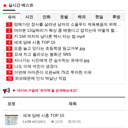
실시간 베스트
사건
만화
웃썰
해외
핫딜
후방
유머
망해가던 장사를 살려낸 남자의 소울푸드 제육볶음의 위력 ㅋㅋ
1
여러분 13살짜리가 복싱 좀 배웠다고 깝치는데 어떻게 할까요?
2
키 150 여자의 남다른 택시 타는 법.mp4
3
세계 담배 시총 TOP 15
4
요즘 늘고 있다는 초등학생 등교거부.jpg
5
요새 치고 올라오는 봉화군 SNS
6
지나가는 시민에게 큰 실수하는 유재석.jpg
7
나도 이제 여친이 생겼다.
8
이번에 아마존이 오픈ai에 75조 투자한 이유
9
외모때문에 인식 박살난 직업
10
▶ 네이버,구글에 '유머픽'을 검색해보세요!
포토
제목
세계 담배 시총 TOP 15
Lv.59 버디버디
1035
08.05