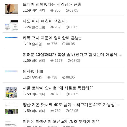
드디어 정복했다는 시각장애 근황
Lv.59 버디버디
855
08.05
나도 이제 여친이 생겼다.
Lv.24 칠성그룹
967
08.05
카톡 프사 때문에 엄마한테 혼남;;
Lv.19 슬라임
776
08.05
여러분 13살짜리가 복싱 좀 배웠다고 깝치는데 어떻게 …
Lv.59 버디버디
1173
08.05
퇴사했다!!!!
Lv.24 우라칸
738
08.05
서울 토박이 안재현 "왜 서울로 독립해?"
Lv.59 버디버디
878
08.05
양산 기온 닷새째 40도 넘겨…‘최고기온 42도 가능성…
Lv.59 버디버디
762
08.05
이번에 아마존이 오픈ai에 75조 투자한 이유