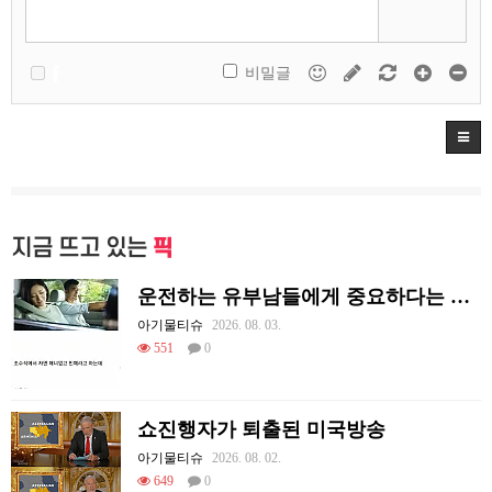
비밀글
지금 뜨고 있는
픽
운전하는 유부남들에게 중요하다는 조수석 매너
아기물티슈
2026. 08. 03.
551
0
쇼진행자가 퇴출된 미국방송
아기물티슈
2026. 08. 02.
649
0