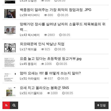
Lv.29 소밀면
956
08.05
백종원이 알려주는 가장 최악의 창업과정 .JPG
Lv.59 버디버디
886
08.05
망해가던 장사를 살려낸 남자의 소울푸드 제육볶음의 위
력…
Lv.43 픽시베이
2883
08.05
외모때문에 인식 박살난 직업
Lv.17 메이플
925
08.05
요즘 늘고 있다는 초등학생 등교거부.jpg
Lv.45 몽둥이
1006
08.05
엄마 요새는 꺄! 를 어떻게 쓰는지 알아?
Lv.51 아라셀리
837
08.05
요새 치고 올라오는 봉화군 SNS
Lv.51 아기물티슈
1000
08.05
정렬