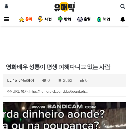
유머
사건
만화
웃썰
해외
핫
영화배우 성룡이 평생 피해다니고 있는 사람
Lv.45 큐플레이
0
2862
0
URL 복사: https://humorpick.com/bbs/board.ph…