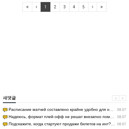
1
2
3
4
5
새댓글
Расписание матчей составлено крайне удобно для нашего часово…
08.07
Надеюсь, формат плей-офф не решат внезапно поменять. https:/…
08.07
Подскажите, когда стартуют продажи билетов на инт? https://g…
08.07