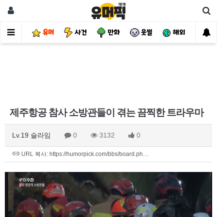
유머
사건
만화
웃썰
해외
핫
제주항공 참사 소방관들이 겪는 끔찍한 트라우마
Lv.19 슬라임
0
3132
0
URL 복사: https://humorpick.com/bbs/board.ph…