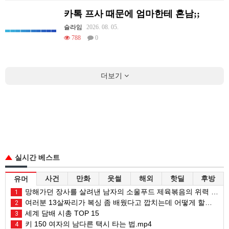
카톡 프사 때문에 엄마한테 혼남;;
슬라임
2026. 08. 05.
788
0
더보기
실시간 베스트
사건
만화
웃썰
해외
핫딜
후방
유머
망해가던 장사를 살려낸 남자의 소울푸드 제육볶음의 위력 ㅋㅋ
1
여러분 13살짜리가 복싱 좀 배웠다고 깝치는데 어떻게 할까요?
2
세계 담배 시총 TOP 15
3
키 150 여자의 남다른 택시 타는 법.mp4
4