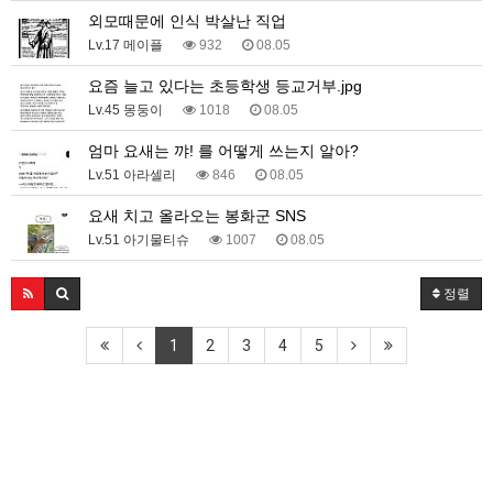
외모때문에 인식 박살난 직업
Lv.17 메이플
932
08.05
요즘 늘고 있다는 초등학생 등교거부.jpg
Lv.45 몽둥이
1018
08.05
엄마 요새는 꺄! 를 어떻게 쓰는지 알아?
Lv.51 아라셀리
846
08.05
요새 치고 올라오는 봉화군 SNS
Lv.51 아기물티슈
1007
08.05
정렬
1
2
3
4
5