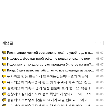
새댓글
Расписание матчей составлено крайне удобно для нашего часово…
08.07
Надеюсь, формат плей-офф не решат внезапно поменять. https:/…
08.07
Подскажите, когда стартуют продажи билетов на инт? https://g…
08.07
Когда будут известны абсолютно все команды из закрытых квали…
08.07
누가봐도 민둥 만들어서 탈북하는것들이나 뭔가 쳐들어오는 낌새를 미리 알아차리기 위함이지 저걸 전쟁준비라고 하…
08.06
유익해요 해외축구중계 링크 찾기 쉬워서 자주 와요. 참고로 무료스포츠중계 정보 확인할 때 출처 꼭 체크해요.…
08.05
잘봤어요 해외축구 경기 일정 한눈에 보기 좋아요. 덕분에 epl중계 볼 때 공식 중계 채널 먼저 찾아봐요. …
08.05
괜찮네요 실시간스포츠 정보 확인하기 좋아요. 그래도 epl중계 볼 때 공식 중계 채널 먼저 찾아봐요. 북마크…
08.05
공유해요 무료중계 찾을 때 여기가 제일 편해요. 그리고 무료스포츠중계 정보 확인할 때 출처 꼭 체크해요. 앞…
08.05
재밌네요 해외축구중계 링크 찾기 쉬워서 자주 와요. 그래서 해외축구중계도 정식 서비스로 봐야 안전해요. 다음…
08.05