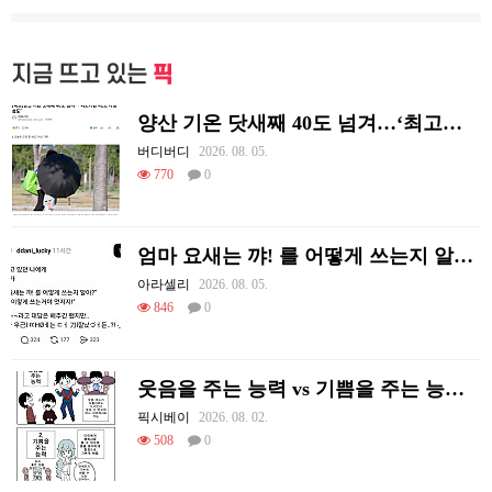
지금 뜨고 있는
픽
양산 기온 닷새째 40도 넘겨…‘최고기온 42도 가능성도’
버디버디
2026. 08. 05.
770
0
엄마 요새는 꺄! 를 어떻게 쓰는지 알아?
아라셀리
2026. 08. 05.
846
0
웃음을 주는 능력 vs 기쁨을 주는 능력 만화
픽시베이
2026. 08. 02.
508
0