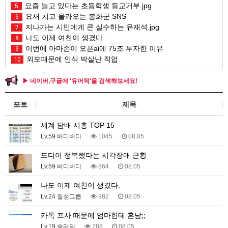
요즘 늘고 있다는 초등학생 등교거부.jpg
5
요새 치고 올라오는 봉화군 SNS
6
지나가는 시민에게 큰 실수하는 유재석.jpg
7
나도 이제 여친이 생겼다.
8
이번에 아마존이 오픈ai에 75조 투자한 이유
9
외모때문에 인식 박살난 직업
10
▶ 네이버,구글에 '유머픽'을 검색해보세요!
포토
제목
세계 담배 시총 TOP 15
Lv.59 버디버디
1045
08.05
드디어 정복했다는 시각장애 근황
Lv.59 버디버디
864
08.05
나도 이제 여친이 생겼다.
Lv.24 칠성그룹
982
08.05
카톡 프사 때문에 엄마한테 혼남;;
Lv.19 슬라임
788
08.05