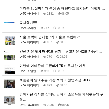
여러분 13살짜리가 복싱 좀 배웠다고 깝치는데 어떻게 …
Lv.59 버디버디
1181
08.05
퇴사했다!!!!
Lv.24 우라칸
747
08.05
서울 토박이 안재현 "왜 서울로 독립해?"
Lv.59 버디버디
887
08.05
양산 기온 닷새째 40도 넘겨…‘최고기온 42도 가능성…
Lv.59 버디버디
770
08.05
이번에 아마존이 오픈ai에 75조 투자한 이유
Lv.29 소밀면
965
08.05
백종원이 알려주는 가장 최악의 창업과정 .JPG
Lv.59 버디버디
893
08.05
망해가던 장사를 살려낸 남자의 소울푸드 제육볶음의 위
력…
Lv.43 픽시베이
2936
08.05