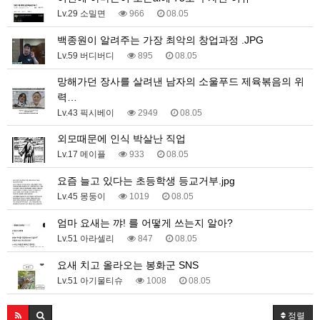
Lv.29 소밀면
966
08.05
백종원이 알려주는 가장 최악의 창업과정 .JPG
Lv.59 버디버디
895
08.05
망해가던 장사를 살려낸 남자의 소울푸드 제육볶음의 위
력…
Lv.43 픽시베이
2949
08.05
외모때문에 인식 박살난 직업
Lv.17 메이플
933
08.05
요즘 늘고 있다는 초등학생 등교거부.jpg
Lv.45 몽둥이
1019
08.05
엄마 요새는 꺄! 를 어떻게 쓰는지 알아?
Lv.51 아라셀리
847
08.05
요새 치고 올라오는 봉화군 SNS
Lv.51 아기물티슈
1008
08.05
정렬