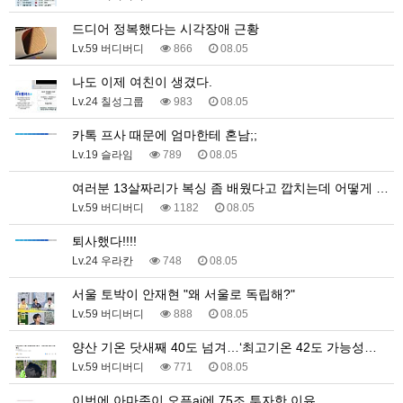
드디어 정복했다는 시각장애 근황
Lv.59 버디버디
866
08.05
나도 이제 여친이 생겼다.
Lv.24 칠성그룹
983
08.05
카톡 프사 때문에 엄마한테 혼남;;
Lv.19 슬라임
789
08.05
여러분 13살짜리가 복싱 좀 배웠다고 깝치는데 어떻게 …
Lv.59 버디버디
1182
08.05
퇴사했다!!!!
Lv.24 우라칸
748
08.05
서울 토박이 안재현 "왜 서울로 독립해?"
Lv.59 버디버디
888
08.05
양산 기온 닷새째 40도 넘겨…‘최고기온 42도 가능성…
Lv.59 버디버디
771
08.05
이번에 아마존이 오픈ai에 75조 투자한 이유