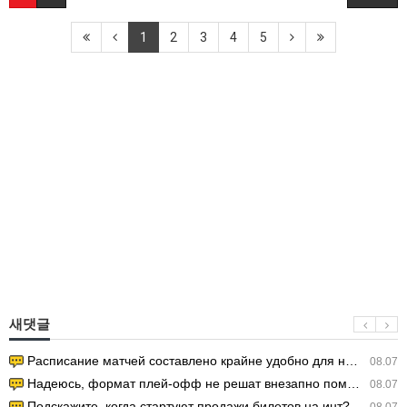
1
2
3
4
5
새댓글
Расписание матчей составлено крайне удобно для нашего часово…
08.07
Надеюсь, формат плей-офф не решат внезапно поменять. https:/…
08.07
Подскажите, когда стартуют продажи билетов на инт? https://g…