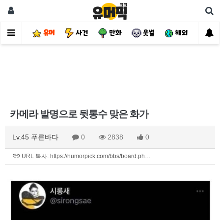
유머
사건
만화
웃썰
해외
핫
카메라 발명으로 뒷통수 맞은 화가
Lv.45 푸른바다
0
2838
0
URL 복사: https://humorpick.com/bbs/board.ph…