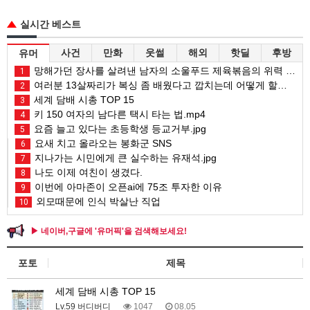
실시간 베스트
사건
만화
웃썰
해외
핫딜
후방
유머
망해가던 장사를 살려낸 남자의 소울푸드 제육볶음의 위력 ㅋㅋ
1
여러분 13살짜리가 복싱 좀 배웠다고 깝치는데 어떻게 할까요?
2
세계 담배 시총 TOP 15
3
키 150 여자의 남다른 택시 타는 법.mp4
4
요즘 늘고 있다는 초등학생 등교거부.jpg
5
요새 치고 올라오는 봉화군 SNS
6
지나가는 시민에게 큰 실수하는 유재석.jpg
7
나도 이제 여친이 생겼다.
8
이번에 아마존이 오픈ai에 75조 투자한 이유
9
외모때문에 인식 박살난 직업
10
▶ 네이버,구글에 '유머픽'을 검색해보세요!
포토
제목
세계 담배 시총 TOP 15
Lv.59 버디버디
1047
08.05