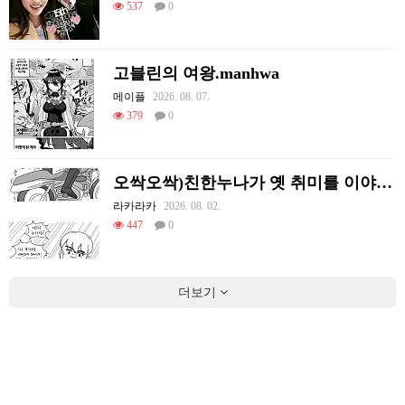
537
0
고블린의 여왕.manhwa
메이플
2026. 08. 07.
379
0
오싹오싹)친한누나가 옛 취미를 이야기하는 만화.manhwa
라카라카
2026. 08. 02.
447
0
더보기