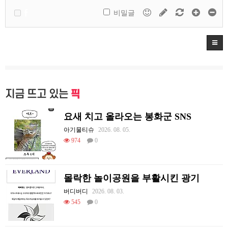
비밀글
지금 뜨고 있는
픽
요새 치고 올라오는 봉화군 SNS
아기물티슈
2026. 08. 05.
974
0
몰락한 놀이공원을 부활시킨 광기
버디버디
2026. 08. 03.
545
0