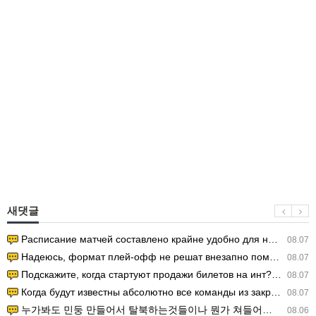
새댓글
Расписание матчей составлено крайне удобно для нашего часово…
08.07
Надеюсь, формат плей-офф не решат внезапно поменять. https:/…
08.07
Подскажите, когда стартуют продажи билетов на инт? https://g…
08.07
Когда будут известны абсолютно все команды из закрытых квали…
08.07
누가봐도 민둥 만들어서 탈북하는것들이나 뭔가 쳐들어오는 낌새를 미리 알아차리기 위함이지 저걸 전쟁준비라고 하…
08.06