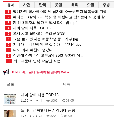
사건
만화
웃썰
해외
핫딜
후방
유머
망해가던 장사를 살려낸 남자의 소울푸드 제육볶음의 위력 ㅋㅋ
1
여러분 13살짜리가 복싱 좀 배웠다고 깝치는데 어떻게 할까요?
2
키 150 여자의 남다른 택시 타는 법.mp4
3
세계 담배 시총 TOP 15
4
요새 치고 올라오는 봉화군 SNS
5
요즘 늘고 있다는 초등학생 등교거부.jpg
6
지나가는 시민에게 큰 실수하는 유재석.jpg
7
나도 이제 여친이 생겼다.
8
이번에 아마존이 오픈ai에 75조 투자한 이유
9
외모때문에 인식 박살난 직업
10
▶ 네이버,구글에 '유머픽'을 검색해보세요!
포토
제목
세계 담배 시총 TOP 15
Lv.59 버디버디
1005
08.05
드디어 정복했다는 시각장애 근황
Lv.59 버디버디
822
08.05