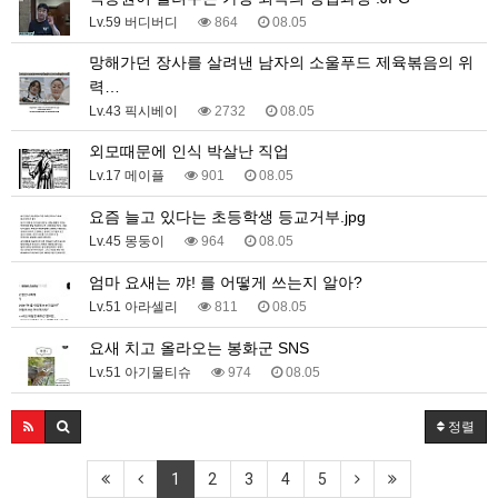
Lv.59 버디버디
864
08.05
망해가던 장사를 살려낸 남자의 소울푸드 제육볶음의 위
력…
Lv.43 픽시베이
2732
08.05
외모때문에 인식 박살난 직업
Lv.17 메이플
901
08.05
요즘 늘고 있다는 초등학생 등교거부.jpg
Lv.45 몽둥이
964
08.05
엄마 요새는 꺄! 를 어떻게 쓰는지 알아?
Lv.51 아라셀리
811
08.05
요새 치고 올라오는 봉화군 SNS
Lv.51 아기물티슈
974
08.05
정렬
1
2
3
4
5