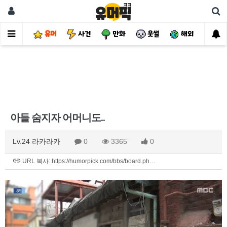
유머
사건
만화
웃썰
해외
핫
아들 숨지자 어머니도..
Lv.24 라카라카
0
3365
0
URL 복사: https://humorpick.com/bbs/board.ph…