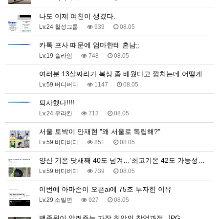
나도 이제 여친이 생겼다.
Lv.24 칠성그룹
939
08.05
카톡 프사 때문에 엄마한테 혼남;;
Lv.19 슬라임
748
08.05
여러분 13살짜리가 복싱 좀 배웠다고 깝치는데 어떻게 …
Lv.59 버디버디
1147
08.05
퇴사했다!!!!
Lv.24 우라칸
713
08.05
서울 토박이 안재현 "왜 서울로 독립해?"
Lv.59 버디버디
851
08.05
양산 기온 닷새째 40도 넘겨…‘최고기온 42도 가능성…
Lv.59 버디버디
739
08.05
이번에 아마존이 오픈ai에 75조 투자한 이유
Lv.29 소밀면
927
08.05
백종원이 알려주는 가장 최악의 창업과정 .JPG