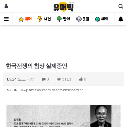
유머
사건
만화
웃썰
해외
핫
한국전쟁의 참상 실제증언
Lv.24 오크대장
0
3113
0
URL 복사: https://humorpick.com/bbs/board.ph…